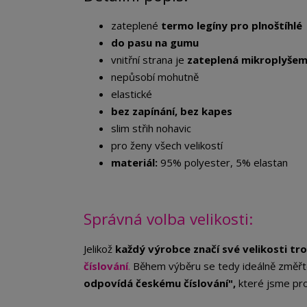
zateplené
termo legíny pro plnoštíhlé
do pasu na gumu
vnitřní strana je
zateplená mikroplyše
nepůsobí mohutně
elastické
bez zapínání, bez kapes
slim střih nohavic
pro ženy všech velikostí
materiál:
95% polyester, 5% elastan
Správná volba velikosti:
Jelikož
každý výrobce značí své velikosti tro
číslování
.
Během výběru se tedy ideálně změřte
odpovídá českému číslování",
které jsme pro