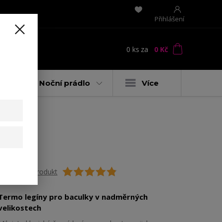
Přihlášení
0
ks
za
0 Kč
t
y
Noční prádlo
Více
Ohodnotit produkt
Termo legíny pro baculky v nadměrných
velikostech