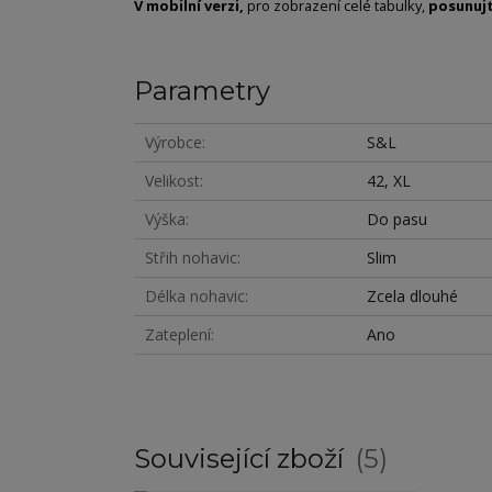
V mobilní verzi,
pro zobrazení celé tabulky,
posunuj
Parametry
Výrobce
S&L
Velikost
42, XL
Výška
Do pasu
Střih nohavic
Slim
Délka nohavic
Zcela dlouhé
Zateplení
Ano
Související zboží
5