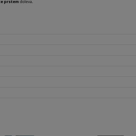
te prstem
doleva
.