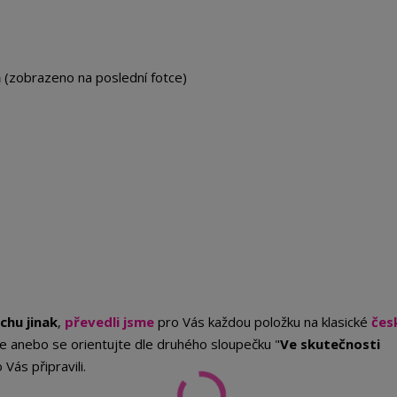
m
(zobrazeno na poslední fotce)
chu jinak
,
převedli jsme
pro Vás každou položku na klasické
čes
 anebo se orientujte dle druhého sloupečku "
Ve skutečnosti
 Vás připravili.