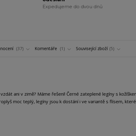
Expedujeme do dvou dnů
nocení
37
Komentáře
1
Související zboží
5
ch vzdát ani v zimě? Máme řešení! Černé zateplené legíny s kožíšk
oplyš moc teplý, legíny jsou k dostání i ve variantě s flísem, které