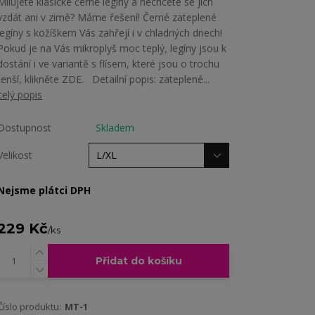
Milujete klasické černé legíny a nechcete se jich
vzdát ani v zimě? Máme řešení! Černé zateplené
legíny s kožíškem Vás zahřejí i v chladných dnech!
Pokud je na Vás mikroplyš moc teplý, legíny jsou k
dostání i ve variantě s flísem, které jsou o trochu
tenší, klikněte ZDE. Detailní popis: zateplené...
celý popis
Dostupnost
Skladem
Velikost
Nejsme plátci DPH
229 Kč
/
ks
Přidat do košíku
Číslo produktu:
MT-1