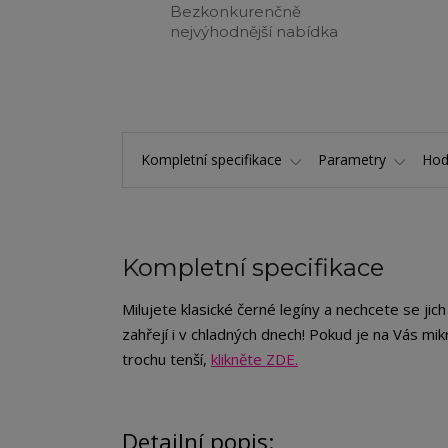
Bezkonkurenčně
nejvýhodnější nabídka
Kompletní specifikace
Parametry
Hod
Kompletní specifikace
Milujete klasické černé legíny a nechcete se ji
zahřejí i v chladných dnech! Pokud je na Vás mikr
trochu tenší,
klikněte ZDE.
Detailní popis: