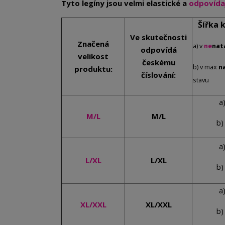
Tyto legíny jsou velmi elastické a
odpovídaj
Šířka 
Ve skutečnosti
Značená
a) v
ne
nat
odpovídá
velikost
českému
b) v max
n
produktu:
číslování:
stavu
a
M/L
M/L
b)
a
L/XL
L/XL
b)
a
XL/XXL
XL/XXL
b)