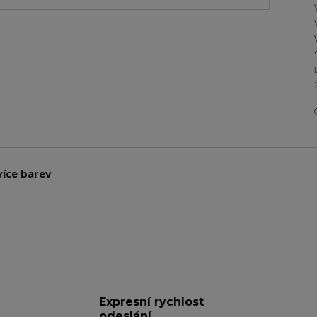
více barev
Expresní rychlost
odeslání