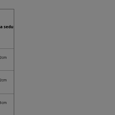
a sedu
2cm
2cm
3cm