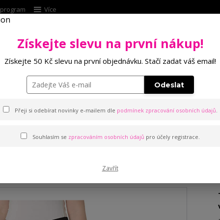
í program
Více
Získejte slevu na první nákup!
Hleda
Získejte 50 Kč slevu na první objednávku. Stačí zadat váš email!
Punčochové zboží
Kalhotky
Podprsenk
Odeslat
íny zateplené mikroplyšem
Přeji si odebírat novinky e-mailem dle
podmínek zpracování osobních údajů
.
Souhlasím se
zpracováním osobních údajů
pro účely registrace.
ateplené mikroplyšem
Zavřít