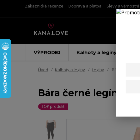
Zákaznické recenze
Doprava a platba
Slevy a věrnostn
VÝPRODEJ
Kalhoty a legíny
Úvod
Kalhoty a legíny
Legíny
Bára černé leg
Bára černé legíny z
TOP produkt