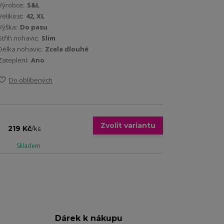
Výrobce:
S&L
Velikost:
42, XL
Výška:
Do pasu
Střih nohavic:
Slim
Délka nohavic:
Zcela dlouhé
Zateplení:
Ano
Do oblíbených
Zvolit variantu
219 Kč
/
ks
Skladem
Dárek k nákupu