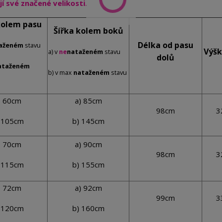
í své značené velikosti.
kolem pasu
Šířka kolem boků
Délka od pasu
aženém
stavu
Výšk
a) v
ne
nataženém
stavu
dolů
ataženém
b) v max
nataženém
stavu
) 60cm
a) 85cm
98cm
3
 105cm
b) 145cm
) 70cm
a) 90cm
98cm
3
 115cm
b) 155cm
) 72cm
a) 92cm
99cm
3
 120cm
b) 160cm