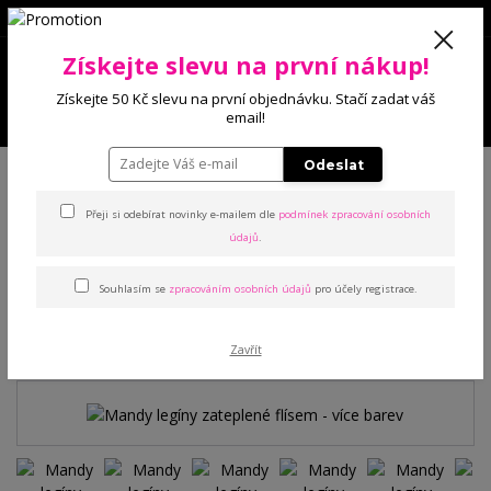
0
Získejte slevu na první nákup!
0 Kč
Získejte 50 Kč slevu na první objednávku. Stačí zadat váš
Menu
email!
Úvod
Kalhoty a legíny
Legíny
Mandy legíny zateplené flísem - více
Odeslat
barev
Přeji si odebírat novinky e-mailem dle
podmínek zpracování osobních
údajů
.
Mandy legíny zateplené
flísem - více barev
Souhlasím se
zpracováním osobních údajů
pro účely registrace.
TOP produkt
Zavřít