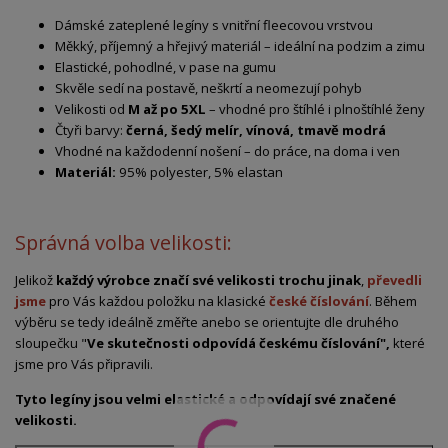
Dámské zateplené legíny s vnitřní fleecovou vrstvou
Měkký, příjemný a hřejivý materiál – ideální na podzim a zimu
Elastické, pohodlné, v pase na gumu
Skvěle sedí na postavě, neškrtí a neomezují pohyb
Velikosti od
M až po 5XL
– vhodné pro štíhlé i plnoštíhlé ženy
Čtyři barvy:
černá, šedý melír, vínová, tmavě modrá
Vhodné na každodenní nošení – do práce, na doma i ven
Materiál:
95% polyester, 5% elastan
Správná volba velikosti:
Jelikož
každý výrobce značí své velikosti trochu jinak
,
převedli
jsme
pro Vás každou položku na klasické
české číslování
. Během
výběru se tedy ideálně změřte anebo se orientujte dle druhého
sloupečku "
Ve skutečnosti odpovídá českému číslování",
které
jsme pro Vás připravili.
Tyto legíny jsou velmi elastické a odpovídají své značené
velikosti.