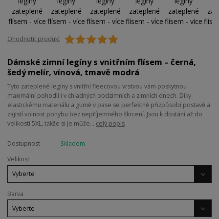
Ohodnotit produkt
Dámské zimní legíny s vnitřním flísem – černá,
šedý melír, vínová, tmavě modrá
Tyto zateplené legíny s vnitřní fleecovou vrstvou vám poskytnou
maximální pohodlí i v chladných podzimních a zimních dnech. Díky
elastickému materiálu a gumě v pase se perfektně přizpůsobí postavě a
zajistí volnost pohybu bez nepříjemného škrcení. Jsou k dostání až do
velikosti 5XL, takže si je může...
celý popis
Dostupnost
Skladem
Velikost
Barva