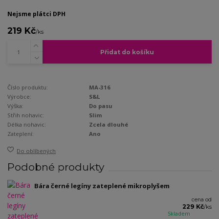
Nejsme plátci DPH
219 Kč
/
ks
Přidat do košíku
Číslo produktu:
MA-316
Výrobce:
S&L
Výška:
Do pasu
Střih nohavic:
Slim
Délka nohavic:
Zcela dlouhé
Zateplení:
Ano
Do oblíbených
Podobné produkty
Bára černé legíny zateplené mikroplyšem
cena od
229 Kč
/
ks
Skladem