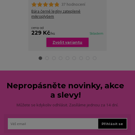
37 hodnocení
Bára černé legíny zateplené
Candy klasické 
mikroplyšem
barev
cena od
229 Kč
199 Kč
/
ks
Skladem
/
ks
Zvolit variantu
Zv
Nepropásněte novinky, akce
a slevy!
Můžete se kdykoliv odhlásit. Zasíláme jednou za 14 dní.
Přihlásit se