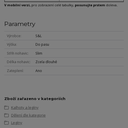
V mobilní verzi,
pro zobrazení celé tabulky,
posunujte prstem
doleva
.
Parametry
Výrobce
S&L
Výška
Do pasu
Střih nohavic
Slim
Délka nohavic
Zcela dlouhé
Zateplení
Ano
Zboží zařazeno v kategoriích
Kalhoty a legíny
Dělení dle kategorie
Legíny