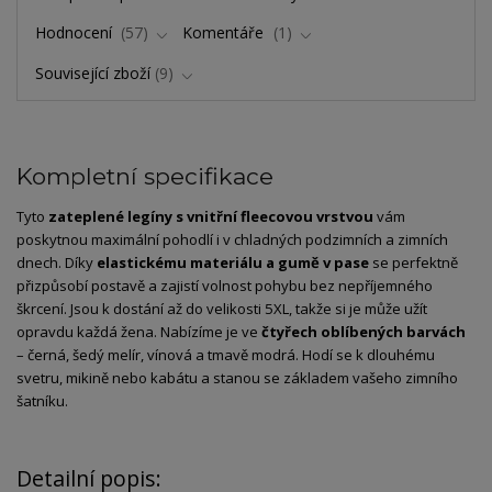
Hodnocení
57
Komentáře
1
Související zboží
9
Kompletní specifikace
Tyto
zateplené legíny s vnitřní fleecovou vrstvou
vám
poskytnou maximální pohodlí i v chladných podzimních a zimních
dnech. Díky
elastickému materiálu a gumě v pase
se perfektně
přizpůsobí postavě a zajistí volnost pohybu bez nepříjemného
škrcení. Jsou k dostání až do velikosti 5XL, takže si je může užít
opravdu každá žena. Nabízíme je ve
čtyřech oblíbených barvách
– černá, šedý melír, vínová a tmavě modrá. Hodí se k dlouhému
svetru, mikině nebo kabátu a stanou se základem vašeho zimního
šatníku.
Detailní popis: