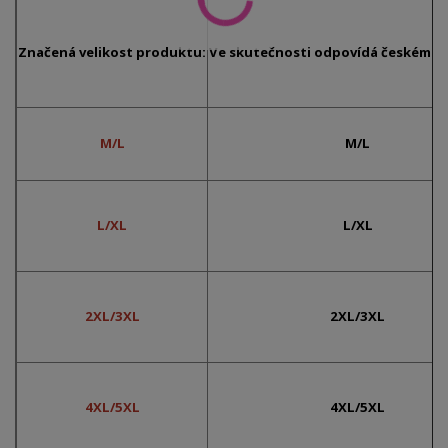
Značená velikost produktu:
Ve skutečnosti odpovídá českému č
M/L
M/L
L/XL
L/XL
2XL/3XL
2XL/3XL
4XL/5XL
4XL/5XL