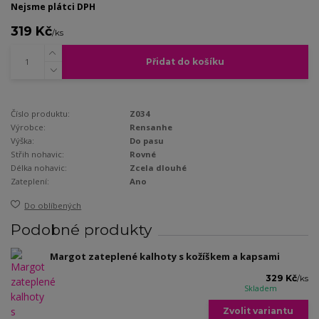
Nejsme plátci DPH
319 Kč
/
ks
Přidat do košíku
Číslo produktu:
Z034
Výrobce:
Rensanhe
Výška:
Do pasu
Střih nohavic:
Rovné
Délka nohavic:
Zcela dlouhé
Zateplení:
Ano
Do oblíbených
Podobné produkty
Margot zateplené kalhoty s kožíškem a kapsami
329 Kč
/
ks
Skladem
Zvolit variantu