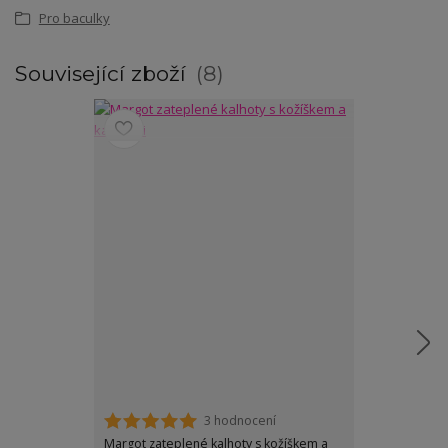
Pro baculky
Související zboží
8
3 hodnocení
Margot zateplené kalhoty s kožíškem a
Polly zateplen