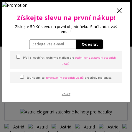
0
Získejte slevu na první nákup!
0 Kč
Získejte 50 Kč slevu na první objednávku. Stačí zadat váš
email!
Menu
Odeslat
Úvod
Kalhoty a legíny
Kalhoty
Astrid elegantní zateplené kalhoty pro
baculky
Přeji si odebírat novinky e-mailem dle
podmínek zpracování osobních
údajů
.
Astrid elegantní zateplené
Souhlasím se
zpracováním osobních údajů
pro účely registrace.
kalhoty pro baculky
Zavřít