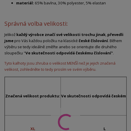
materiál:
65% bavlna, 30% polyester, 5% elastan
Správná volba velikosti:
Jelikož
každý výrobce značí své velikosti trochu jinak
,
převedli
jsme
pro Vás každou položku na klasické
české číslování
. Během
výběru se tedy ideálně změřte anebo se orientujte dle druhého
sloupečku "
Ve skutečnosti odpovídá českému číslování"
.
Tyto kalhoty jsou zhruba o velikost MENŠÍ než je jejich značená
velikost, zohledněte to tedy prosím ve svém výběru.
Značená velikost produktu:
Ve skutečnosti odpovídá českému č
XL
L