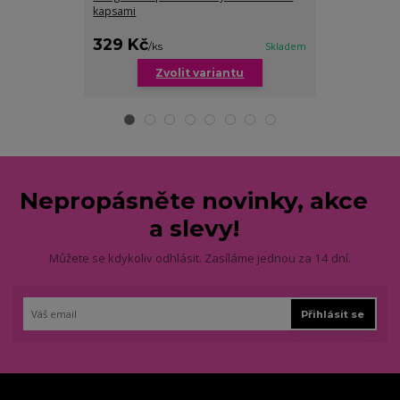
kapsami
nadměrných ve
cena od
329 Kč
329 Kč
/
ks
Skladem
/
ks
Zvolit variantu
Zv
Nepropásněte novinky, akce
a slevy!
Můžete se kdykoliv odhlásit. Zasíláme jednou za 14 dní.
Přihlásit se