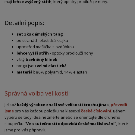
mají
lehce zvýšený střih
, který opticky prodlužuje nohy.
Detailní popis:
set 3ks dámských tang
po stranách elastická krajka
uprostřed mašlička s ozdůbkou
lehce vyšší střih
- opticky prodlouží nohy
všitý
bavlněný klínek
tanga jsou
velmi elastická
materiál:
86% polyamid, 14% elastan
Správná volba velikosti:
Jelikož
každý výrobce značí své velikosti trochu jinak
,
převedli
jsme
pro Vás každou položku na klasické
české číslování
. Během
výběru se tedy ideálně změřte anebo se orientujte dle druhého
sloupečku "
Ve skutečnosti odpovídá českému číslování",
které
jsme pro Vás připravili.