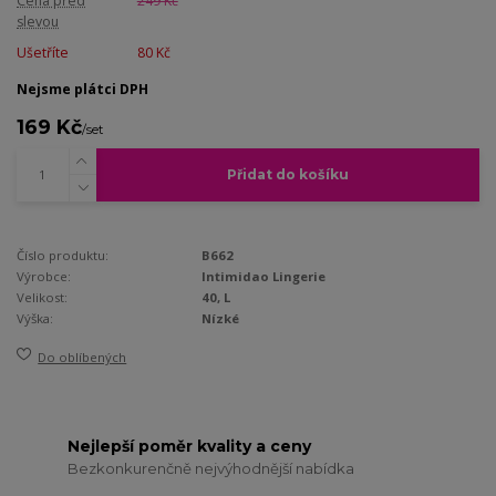
Cena před
249 Kč
slevou
Ušetříte
80 Kč
Nejsme plátci DPH
169 Kč
/
set
Přidat do košíku
Číslo produktu:
B662
Výrobce:
Intimidao Lingerie
Velikost:
40, L
Výška:
Nízké
Do oblíbených
Nejlepší poměr kvality a ceny
Bezkonkurenčně nejvýhodnější nabídka