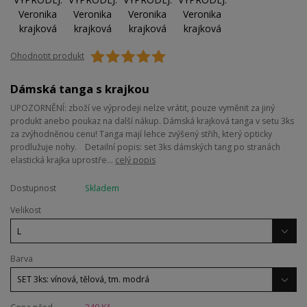
Ohodnotit produkt
Dámská tanga s krajkou
UPOZORNĚNÍ: zboží ve výprodeji nelze vrátit, pouze vyměnit za jiný
produkt anebo poukaz na další nákup. Dámská krajková tanga v setu 3ks
za zvýhodněnou cenu! Tanga mají lehce zvýšený střih, který opticky
prodlužuje nohy. Detailní popis: set 3ks dámských tang po stranách
elastická krajka uprostře...
celý popis
Dostupnost
Skladem
Velikost
Barva