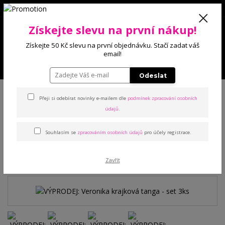
0
Získejte slevu na první nákup!
0 Kč
Získejte 50 Kč slevu na první objednávku. Stačí zadat váš
email!
Menu
Odeslat
Úvod
Kalhotky
Tanga
VÝPRODEJ: Veronika krajková tanga - set 3ks
Přeji si odebírat novinky e-mailem dle
podmínek zpracování osobních
údajů
.
VÝPRODEJ: Veronika
Souhlasím se
zpracováním osobních údajů
pro účely registrace.
krajková tanga - set 3ks
Akce
Zavřít