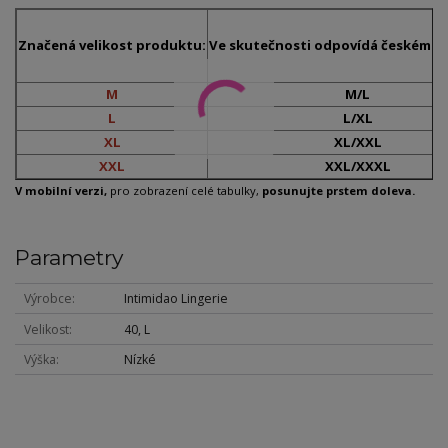
Značená velikost produktu:
Ve skutečnosti odpovídá českému č
M
M/L
L
L/XL
XL
XL/XXL
XXL
XXL/XXXL
V mobilní verzi,
pro zobrazení celé tabulky,
posunujte prstem doleva.
Parametry
Výrobce
Intimidao Lingerie
Velikost
40, L
Výška
Nízké