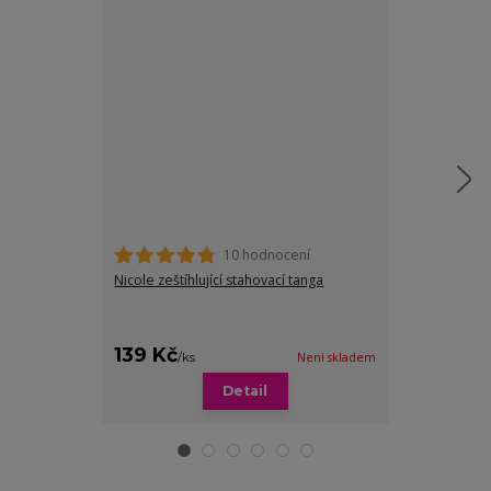
10 hodnocení
Nicole zeštíhlující stahovací tanga
VÝPRODEJ: Invi
kalhotky - 2ks
249 Kč
Ušetříte 130 
139 Kč
119 Kč
/
ks
Není skladem
/
pár
Detail
Zv