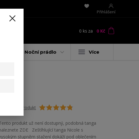
Přihlášení
0
ks
za
0 Kč
t
y
Noční prádlo
Více
Ohodnotit produkt
Tento produkt už není dostupný, podobná tanga
naleznete ZDE Zeštíhlující tanga Nicole s
vysokým stupněm stažení dokáží pod oblečením