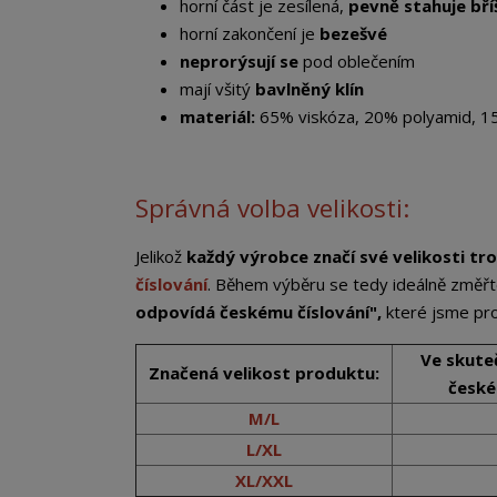
horní část je zesílená,
pevně stahuje bří
horní zakončení je
bezešvé
neprorýsují se
pod oblečením
mají všitý
bavlněný klín
materiál:
65% viskóza, 20% polyamid, 1
Správná volba velikosti:
Jelikož
každý výrobce značí své velikosti tro
číslování
. Během výběru se tedy ideálně změřt
odpovídá českému číslování",
které jsme pro
Ve skute
Značená velikost produktu:
české
M/L
L/XL
XL/XXL