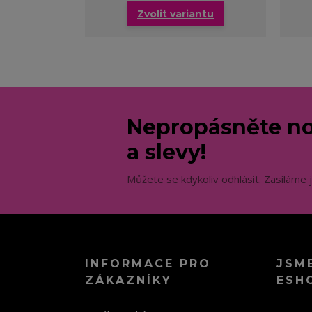
Zvolit variantu
Nepropásněte no
a slevy!
Můžete se kdykoliv odhlásit. Zasíláme 
INFORMACE PRO
JSM
ZÁKAZNÍKY
ESH