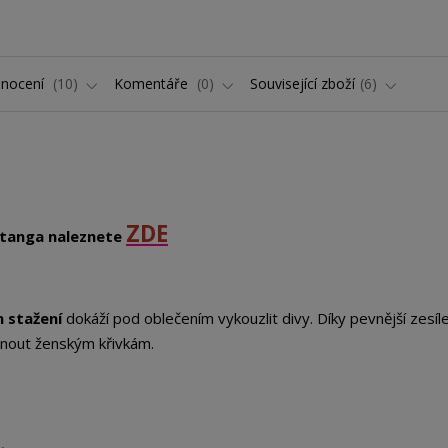
nocení
10
Komentáře
0
Související zboží
6
ZDE
 tanga naleznete
 stažení
dokáží pod oblečením vykouzlit divy. Díky pevnější zesíl
knout ženským křivkám.