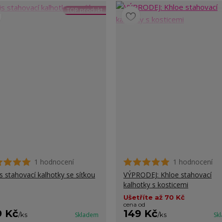
TOP produkt
1 hodnocení
1 hodnocení
is stahovací kalhotky se síťkou
VÝPRODEJ: Khloe stahovací
kalhotky s kosticemi
Ušetříte až 70 Kč
cena od
9 Kč
149 Kč
/
ks
Skladem
/
ks
Sk