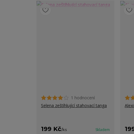
1 hodnocení
Selena zeštíhlující stahovací tanga
Alex
199 Kč
19
/
ks
Skladem