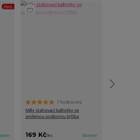
Akce
7 hodnocení
Milly stahovací kalhotky se
Ariana stahov
zesílenou podporou bříška
169 Kč
169 Kč
ladem
/
ks
Skladem
/
ks