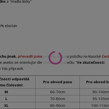
ško
a "madla lásky"
5% elastan
chu jinak
,
převedli jsme
pro Vás každou položku na klasické
čes
e anebo se orientujte dle druhého sloupečku "
Ve skutečnosti
 Vás připravili.
čnosti odpovídá
Pro obvod pasu
Pro obvod 
mu číslování:
M
60-70cm
90-100c
L
70-80cm
95-105c
XL
80-90cm
100-110c