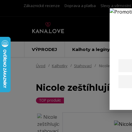
Zákaznické recenze
Doprava a platba
Slevy a věrnostn
VÝPRODEJ
Kalhoty a legíny
Úvod
Kalhotky
Stahovací
Nicole zeštíhlující
Nicole zeštíhlující s
TOP produkt