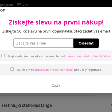
í program
Více
Získejte slevu na první nákup!
Hleda
Získejte 50 Kč slevu na první objednávku. Stačí zadat váš email!
Punčochové zboží
Kalhotky
Podprsenk
Odeslat
 stahovací tanga
Přeji si odebírat novinky e-mailem dle
podmínek zpracování osobních údajů
.
Souhlasím se
zpracováním osobních údajů
pro účely registrace.
tahovací tanga
Zavřít