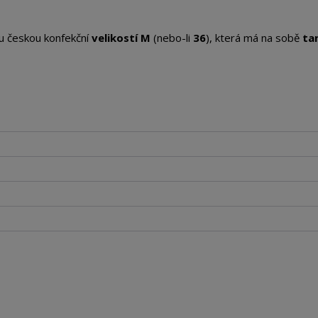
u českou konfekční
velikostí M
(nebo-li
36
), která má na sobě
ta