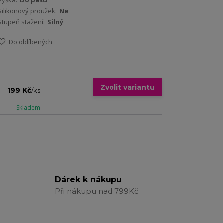
Výška:
Do pasu
Silikonový proužek:
Ne
Stupeň stažení:
Silný
Do oblíbených
Zvolit variantu
199 Kč
/
ks
Skladem
Dárek k nákupu
Při nákupu nad 799Kč