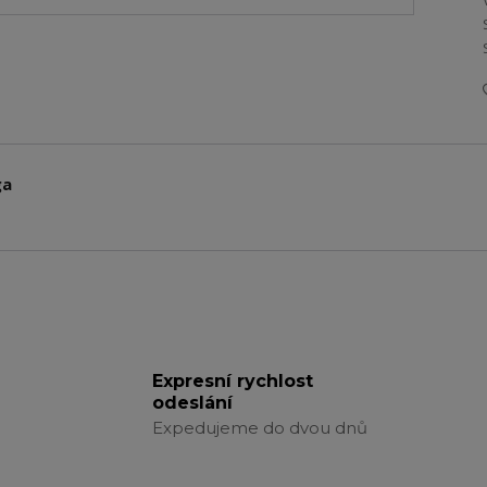
ga
Expresní rychlost
odeslání
Expedujeme do dvou dnů