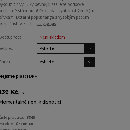
vykouzlit divy. Díky pevnější zesílené podpoře
perfektně stáhnou bříško a dají vyniknout ženským
křivkám. Detailní popis: tanga s vysokým pasem
horní část je zesíle...
celý popis
Dostupnost
Není skladem
Velikost
Barva
Nejsme plátci DPH
139 Kč
/
ks
Momentálně není k dispozici
Číslo produktu:
3845
Výrobce:
Greenice