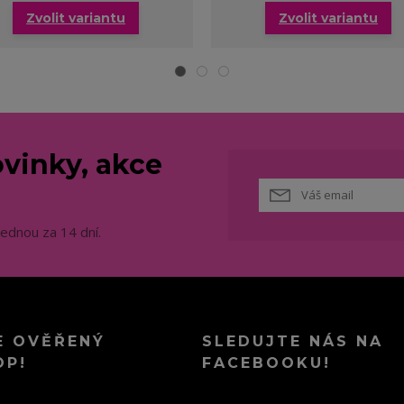
Zvolit variantu
Zvolit variantu
vinky, akce
jednou za 14 dní.
E OVĚŘENÝ
SLEDUJTE NÁS NA
OP!
FACEBOOKU!