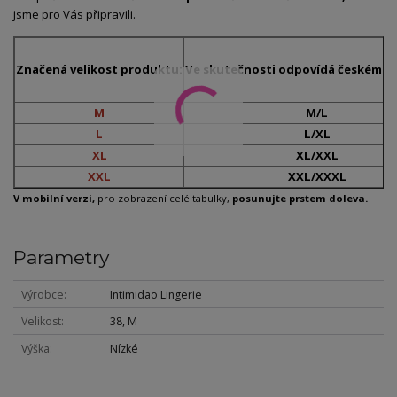
jsme pro Vás připravili.
Značená velikost produktu:
Ve skutečnosti odpovídá českému č
M
M/L
L
L/XL
XL
XL/XXL
XXL
XXL/XXXL
V mobilní verzi,
pro zobrazení celé tabulky,
posunujte prstem doleva.
Parametry
Výrobce
Intimidao Lingerie
Velikost
38, M
Výška
Nízké