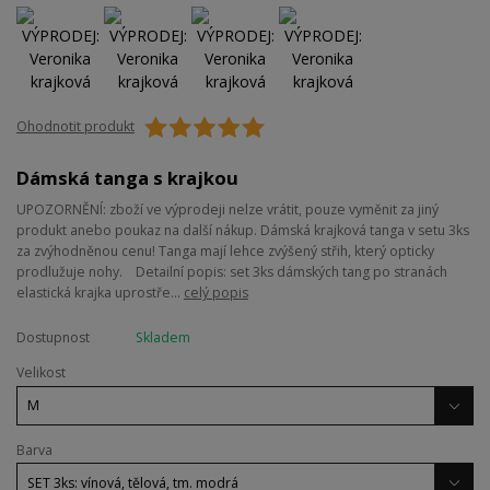
Ohodnotit produkt
Dámská tanga s krajkou
UPOZORNĚNÍ: zboží ve výprodeji nelze vrátit, pouze vyměnit za jiný
produkt anebo poukaz na další nákup. Dámská krajková tanga v setu 3ks
za zvýhodněnou cenu! Tanga mají lehce zvýšený střih, který opticky
prodlužuje nohy. Detailní popis: set 3ks dámských tang po stranách
elastická krajka uprostře...
celý popis
Dostupnost
Skladem
Velikost
Barva