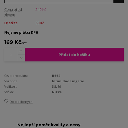
Cena před
249 Kč
slevou
Ušetříte
80 Kč
Nejsme plátci DPH
169 Kč
/
set
Přidat do košíku
Číslo produktu:
B662
Výrobce:
Intimidao Lingerie
Velikost:
38, M
Výška:
Nízké
Do oblíbených
Nejlepší poměr kvality a ceny