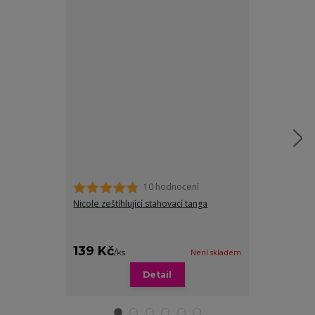
10 hodnocení
Nicole zeštíhlující stahovací tanga
VÝPRODEJ: Invi
kalhotky - 2ks
249 Kč
Ušetříte 130 
139 Kč
119 Kč
/
ks
Není skladem
/
pár
Detail
Zv