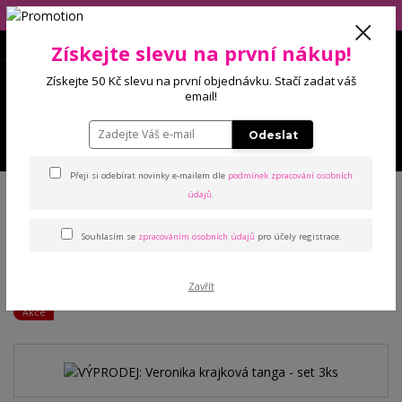
Eshop má dovolenou (10.-14.8), balíčky budeme odesílat 17.8.2026!
Získejte slevu na první nákup!
0
Získejte 50 Kč slevu na první objednávku. Stačí zadat váš
0 Kč
email!
Odeslat
Menu
Přeji si odebírat novinky e-mailem dle
podmínek zpracování osobních
Úvod
Kalhotky
Tanga
VÝPRODEJ: Veronika krajková tanga - set 3ks
údajů
.
Souhlasím se
zpracováním osobních údajů
pro účely registrace.
VÝPRODEJ: Veronika
krajková tanga - set 3ks
Zavřít
Akce