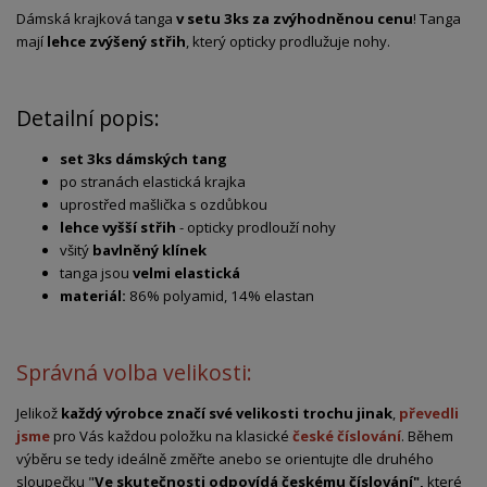
Dámská krajková tanga
v setu 3ks za zvýhodněnou cenu
! Tanga
mají
lehce zvýšený střih
, který opticky prodlužuje nohy.
Detailní popis:
set 3ks dámských tang
po stranách elastická krajka
uprostřed mašlička s ozdůbkou
lehce vyšší střih
- opticky prodlouží nohy
všitý
bavlněný klínek
tanga jsou
velmi elastická
materiál:
86% polyamid, 14% elastan
Správná volba velikosti:
Jelikož
každý výrobce značí své velikosti trochu jinak
,
převedli
jsme
pro Vás každou položku na klasické
české číslování
. Během
výběru se tedy ideálně změřte anebo se orientujte dle druhého
sloupečku "
Ve skutečnosti odpovídá českému číslování",
které