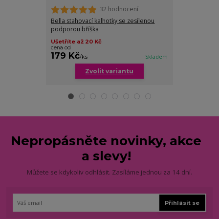
32 hodnocení
Bella stahovací kalhotky se zesílenou
Dominika staho
podporou bříška
Ušetříte až 20 Kč
cena od
179 Kč
179 Kč
/
ks
Skladem
/
ks
Zvolit variantu
Zv
Nepropásněte novinky, akce
a slevy!
Můžete se kdykoliv odhlásit. Zasíláme jednou za 14 dní.
Přihlásit se