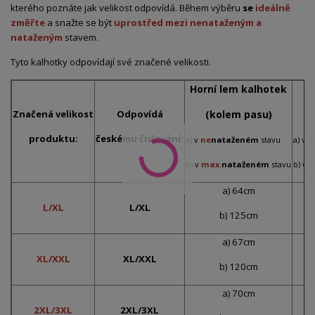
kterého poznáte jak velikost odpovídá. Během výběru
se
ideálně
změřte
a snažte se být
uprostřed mezi nenataženým a
nataženým
stavem.
Tyto kalhotky odpovídají své značené velikosti.
Horní lem kalhotek
Š
Značená velikost
Odpovídá
(kolem pasu)
produktu:
českému číslování:
a) v
ne
nataženém
stavu
a) v
n
b) v
max.
nataženém
stavu
b) v
m
a) 64cm
L/XL
L/XL
b) 125cm
a) 67cm
XL/XXL
XL/XXL
b) 120cm
a) 70cm
2XL/3XL
2XL/3XL