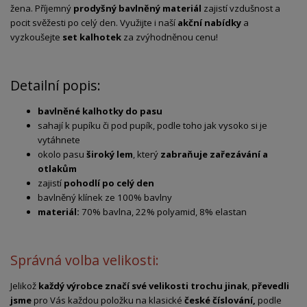
žena. Příjemný
prodyšný bavlněný materiál
zajistí vzdušnost a
pocit svěžesti po celý den. Využijte i naší
akční nabídky
a
vyzkoušejte
set kalhotek
za zvýhodněnou cenu!
Detailní popis:
bavlněné kalhotky do pasu
sahají k pupíku či pod pupík, podle toho jak vysoko si je
vytáhnete
okolo pasu
široký lem
, který
zabraňuje zařezávání a
otlakům
zajistí
pohodlí po celý den
bavlněný klínek ze 100% bavlny
materiál:
70% bavlna, 22% polyamid, 8% elastan
Správná volba velikosti:
Jelikož
každý výrobce značí své velikosti trochu jinak
,
převedli
jsme
pro Vás každou položku na klasické
české číslování,
podle