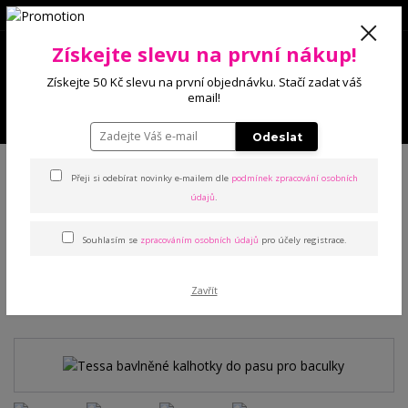
0
Získejte slevu na první nákup!
0 Kč
Získejte 50 Kč slevu na první objednávku. Stačí zadat váš
email!
Menu
Odeslat
Úvod
Kalhotky
Klasické
Tessa bavlněné kalhotky do pasu pro
baculky
Přeji si odebírat novinky e-mailem dle
podmínek zpracování osobních
údajů
.
Tessa bavlněné kalhotky do
Souhlasím se
zpracováním osobních údajů
pro účely registrace.
pasu pro baculky
Zavřít
TOP produkt