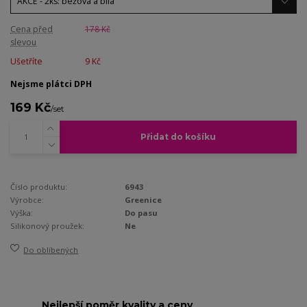
Cena před
178 Kč
slevou
Ušetříte
9 Kč
Nejsme plátci DPH
169 Kč
/
set
Přidat do košíku
Číslo produktu:
6943
Výrobce:
Greenice
Výška:
Do pasu
Silikonový proužek:
Ne
Do oblíbených
Nejlepší poměr kvality a ceny