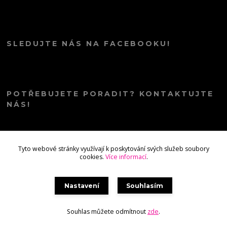
SLEDUJTE NÁS NA FACEBOOKU!
POTŘEBUJETE PORADIT? KONTAKTUJTE
NÁS!
info@kana.love
Tyto webové stránky využívají k poskytování svých služeb soubory
cookies.
Více informací
.
Nastavení
Souhlasím
Souhlas můžete odmítnout
zde
.
Vytvořeno na
Eshop-rychle.cz