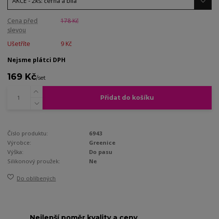
Cena před
178 Kč
slevou
Ušetříte
9 Kč
Nejsme plátci DPH
169 Kč
/
set
Přidat do košíku
Číslo produktu:
6943
Výrobce:
Greenice
Výška:
Do pasu
Silikonový proužek:
Ne
Do oblíbených
Nejlepší poměr kvality a ceny