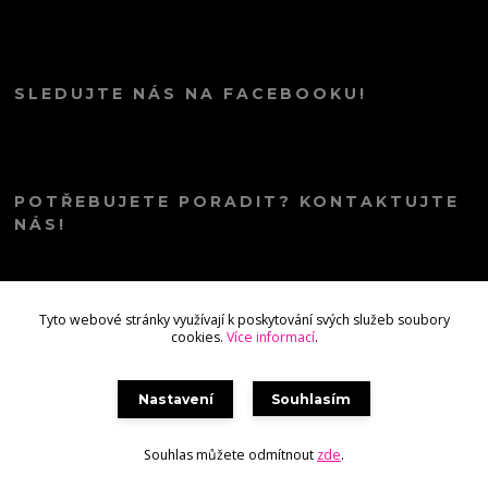
SLEDUJTE NÁS NA FACEBOOKU!
POTŘEBUJETE PORADIT? KONTAKTUJTE
NÁS!
info@kana.love
Tyto webové stránky využívají k poskytování svých služeb soubory
cookies.
Více informací
.
Nastavení
Souhlasím
Souhlas můžete odmítnout
zde
.
Vytvořeno na
Eshop-rychle.cz