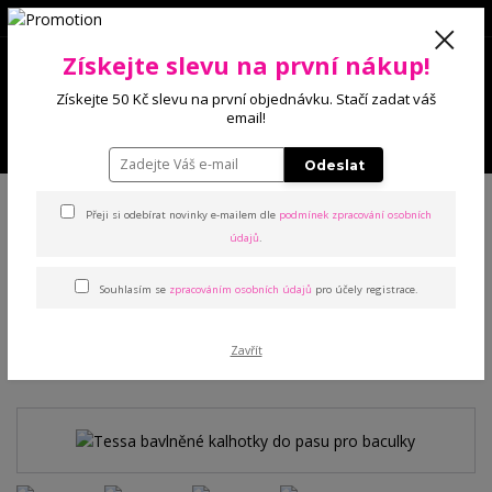
0
Získejte slevu na první nákup!
0 Kč
Získejte 50 Kč slevu na první objednávku. Stačí zadat váš
email!
Menu
Odeslat
Úvod
Kalhotky
Klasické
Tessa bavlněné kalhotky do pasu pro
baculky
Přeji si odebírat novinky e-mailem dle
podmínek zpracování osobních
údajů
.
Tessa bavlněné kalhotky do
Souhlasím se
zpracováním osobních údajů
pro účely registrace.
pasu pro baculky
Zavřít
TOP produkt