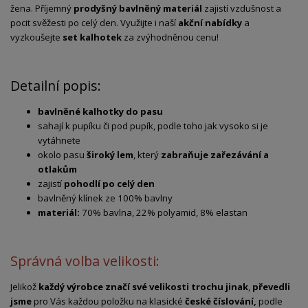
žena. Příjemný
prodyšný bavlněný materiál
zajistí vzdušnost a
pocit svěžesti po celý den. Využijte i naší
akční nabídky
a
vyzkoušejte
set kalhotek
za zvýhodněnou cenu!
Detailní popis:
bavlněné kalhotky do pasu
sahají k pupíku či pod pupík, podle toho jak vysoko si je
vytáhnete
okolo pasu
široký lem
, který
zabraňuje zařezávání a
otlakům
zajistí
pohodlí po celý den
bavlněný klínek ze 100% bavlny
materiál:
70% bavlna, 22% polyamid, 8% elastan
Správná volba velikosti:
Jelikož
každý výrobce značí své velikosti trochu jinak
,
převedli
jsme
pro Vás každou položku na klasické
české číslování,
podle