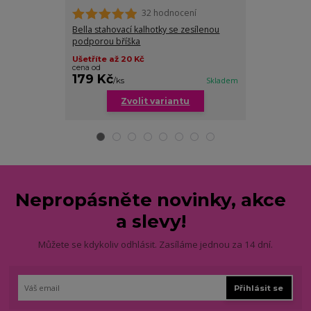
32 hodnocení
Bella stahovací kalhotky se zesílenou
Dominika staho
podporou bříška
Ušetříte až 20 Kč
cena od
179 Kč
179 Kč
/
ks
Skladem
/
ks
Zvolit variantu
Zv
Nepropásněte novinky, akce
a slevy!
Můžete se kdykoliv odhlásit. Zasíláme jednou za 14 dní.
Přihlásit se