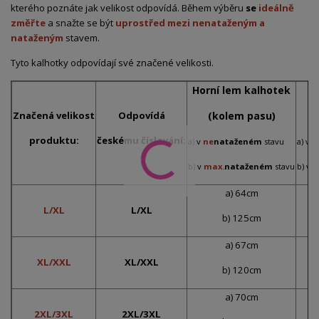
kterého poznáte jak velikost odpovídá. Během výběru
se
ideálně
změřte
a snažte se být
uprostřed mezi nenataženým a
nataženým
stavem.
Tyto kalhotky odpovídají své značené velikosti.
Horní lem kalhotek
Š
Značená velikost
Odpovídá
(kolem pasu)
produktu:
českému číslování:
a) v
ne
nataženém
stavu
a) v
n
b) v
max.
nataženém
stavu
b) v
m
a) 64cm
L/XL
L/XL
b) 125cm
a) 67cm
XL/XXL
XL/XXL
b) 120cm
a) 70cm
2XL/3XL
2XL/3XL