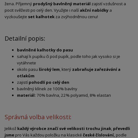
žena. Příjemný
prodyšný bavlněný materiál
zajistí vzdušnost a
pocit svěžesti po celý den. Využijte i naší
akční nabídky
a
vyzkoušejte
set kalhotek
za zvýhodněnou cenu!
Detailní popis:
bavlněné kalhotky do pasu
sahají k pupíku či pod pupík, podle toho jak vysoko si je
vytáhnete
okolo pasu
široký lem
, který
zabraňuje zařezávání a
otlakům
zajistí
pohodlí po celý den
bavlněný klínek ze 100% bavlny
materiál:
70% bavlna, 22% polyamid, 8% elastan
Správná volba velikosti:
Jelikož
každý výrobce značí své velikosti trochu jinak
,
převedli
jsme
pro Vás každou položku na klasické
české číslování,
podle