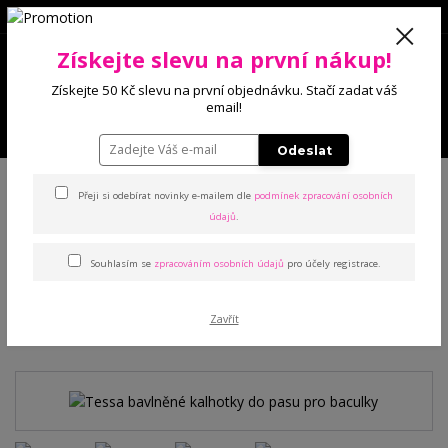
0
Získejte slevu na první nákup!
0 Kč
Získejte 50 Kč slevu na první objednávku. Stačí zadat váš
email!
Menu
Odeslat
Úvod
Kalhotky
Klasické
Tessa bavlněné kalhotky do pasu pro
baculky
Přeji si odebírat novinky e-mailem dle
podmínek zpracování osobních
údajů
.
Tessa bavlněné kalhotky do
Souhlasím se
zpracováním osobních údajů
pro účely registrace.
pasu pro baculky
Zavřít
TOP produkt