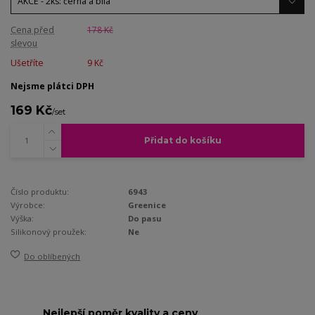
Cena před
178 Kč
slevou
Ušetříte
9 Kč
Nejsme plátci DPH
169 Kč
/
set
Přidat do košíku
Číslo produktu:
6943
Výrobce:
Greenice
Výška:
Do pasu
Silikonový proužek:
Ne
Do oblíbených
Nejlepší poměr kvality a ceny