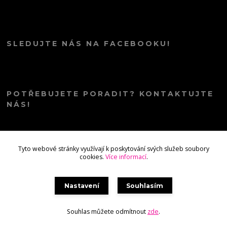
SLEDUJTE NÁS NA FACEBOOKU!
POTŘEBUJETE PORADIT? KONTAKTUJTE
NÁS!
info@kana.love
Tyto webové stránky využívají k poskytování svých služeb soubory
cookies.
Více informací
.
Nastavení
Souhlasím
Souhlas můžete odmítnout
zde
.
Vytvořeno na
Eshop-rychle.cz