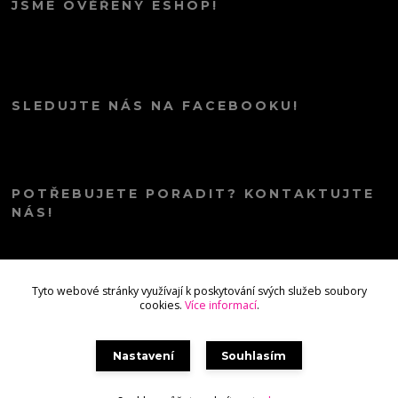
JSME OVĚŘENÝ ESHOP!
SLEDUJTE NÁS NA FACEBOOKU!
POTŘEBUJETE PORADIT? KONTAKTUJTE
NÁS!
info@kana.love
Tyto webové stránky využívají k poskytování svých služeb soubory
cookies.
Více informací
.
Nastavení
Souhlasím