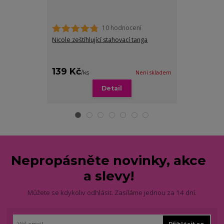
10 hodnocení
Nicole zeštíhlující stahovací tanga
Milly stahovac
podporou bří
139 Kč
169 Kč
/
ks
Není skladem
/
ks
Detail
Zv
Nepropásněte novinky, akce
a slevy!
Můžete se kdykoliv odhlásit. Zasíláme jednou za 14 dní.