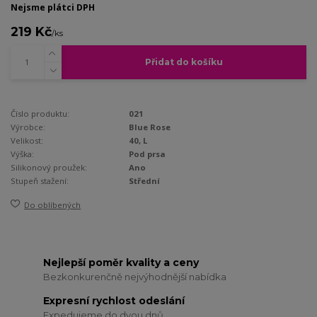
Nejsme plátci DPH
219 Kč
/
ks
Přidat do košíku
Číslo produktu:
021
Výrobce:
Blue Rose
Velikost:
40, L
Výška:
Pod prsa
Silikonový proužek:
Ano
Stupeň stažení:
Střední
Do oblíbených
Nejlepší poměr kvality a ceny
Bezkonkurenčně nejvýhodnější nabídka
Expresní rychlost odeslání
Expedujeme do dvou dnů