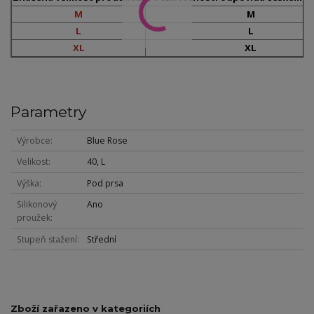
M
M
L
L
XL
XL
Parametry
Výrobce
Blue Rose
Velikost
40, L
Výška
Pod prsa
Silikonový
Ano
proužek
Stupeň stažení
Střední
Zboží zařazeno v kategoriích