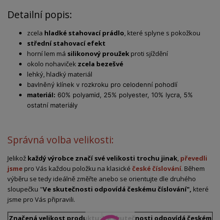
Detailní popis:
zcela
hladké stahovací prádlo
, které splyne s pokožkou
střední stahovací efekt
horní lem má
silikonový proužek
proti sjíždění
okolo nohaviček
zcela bezešvé
lehký, hladký materiál
bavlněný klínek v rozkroku pro celodenní pohodlí
materiál:
60% polyamid, 25% polyester, 10% lycra, 5%
ostatní materiály
Správná volba velikosti:
Jelikož
každý výrobce značí své velikosti trochu jinak
,
převedli
jsme
pro Vás každou položku na klasické
české číslování
. Během
výběru se tedy ideálně změřte anebo se orientujte dle druhého
sloupečku "
Ve skutečnosti odpovídá českému číslování",
které
jsme pro Vás připravili.
Značená velikost produktu:
Ve skutečnosti odpovídá českému č