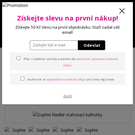
0
Získejte slevu na první nákup!
0 Kč
Získejte 50 Kč slevu na první objednávku. Stačí zadat váš
email!
Menu
Odeslat
Úvod
Kalhotky
Stahovací
Sophie hladké stahovací kalhotky
Přeji si odebírat novinky e-mailem dle
podmínek zpracování osobních
údajů
.
Sophie hladké stahovací
Souhlasím se
zpracováním osobních údajů
pro účely registrace.
kalhotky
TOP produkt
Zavřít