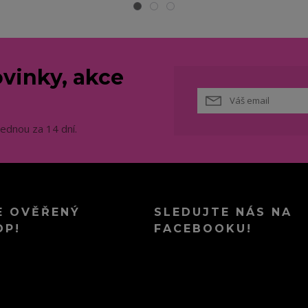
vinky, akce
jednou za 14 dní.
E OVĚŘENÝ
SLEDUJTE NÁS NA
OP!
FACEBOOKU!