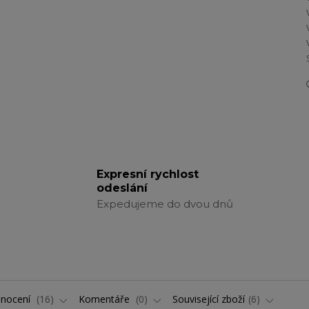
Expresní rychlost
odeslání
Expedujeme do dvou dnů
nocení
16
Komentáře
0
Související zboží
6