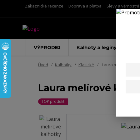
Zákaznické recenze
Doprava a platba
Slevy a věrnostn
VÝPRODEJ
Kalhoty a legíny
Úvod
Kalhotky
Klasické
Laura melírové kalho
Laura melírové kalho
TOP produkt