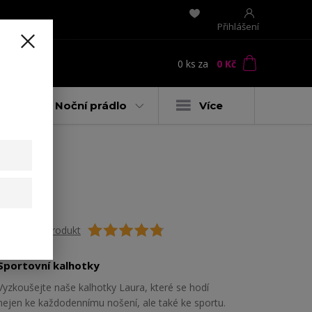
Přihlášení
0
ks
za
0 Kč
t
y
Noční prádlo
Více
Ohodnotit produkt
Sportovní kalhotky
Vyzkoušejte naše kalhotky Laura, které se hodí
nejen ke každodennímu nošení, ale také ke sportu.