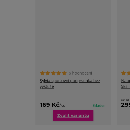
6 hodnocení
Sylvia sportovní podprsenka bez
Naom
výstuže
5ks 
cena
169 Kč
29
/
ks
Skladem
Zvolit variantu