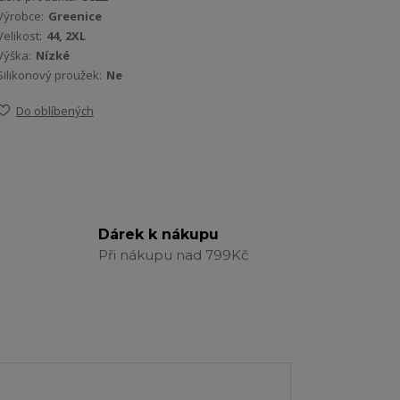
Výrobce:
Greenice
Velikost:
44, 2XL
Výška:
Nízké
Silikonový proužek:
Ne
Do oblíbených
Dárek k nákupu
Při nákupu nad 799Kč