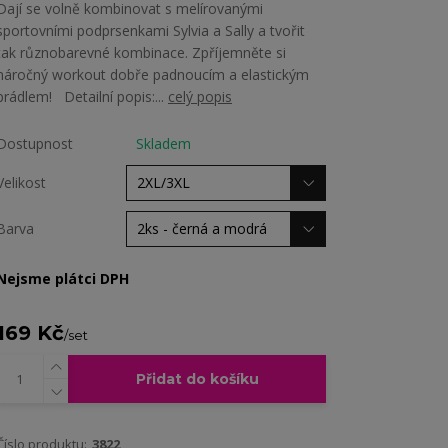
Dají se volně kombinovat s melírovanými
sportovními podprsenkami Sylvia a Sally a tvořit
tak různobarevné kombinace. Zpříjemněte si
náročný workout dobře padnoucím a elastickým
prádlem! Detailní popis:...
celý popis
Dostupnost
Skladem
Velikost
Barva
Nejsme plátci DPH
169 Kč
/
set
Přidat do košíku
Číslo produktu:
3822