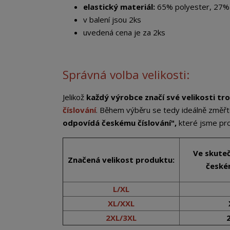
elastický materiál:
65% polyester, 27% 
v balení jsou 2ks
uvedená cena je za 2ks
Správná volba velikosti:
Jelikož
každý výrobce značí své velikosti tro
číslování
. Během výběru se tedy ideálně změřt
odpovídá českému číslování",
které jsme pro 
Ve skute
Značená velikost produktu:
českém
L/XL
XL/XXL
2XL/3XL