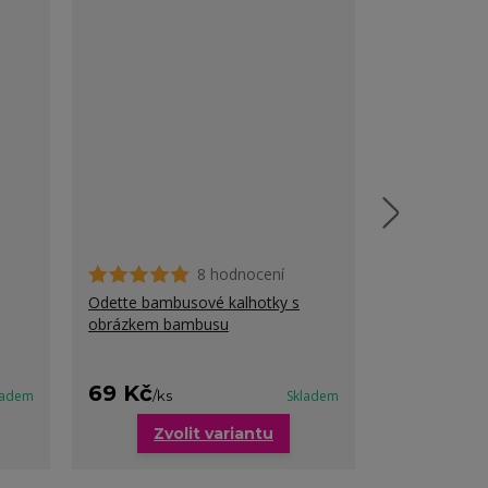
8 hodnocení
Odette bambusové kalhotky s
Tessa bavlně
obrázkem bambusu
pro baculky
Ušetříte až 
cena od
69 Kč
89 Kč
ladem
/
ks
Skladem
/
ks
Zvolit variantu
Zvo