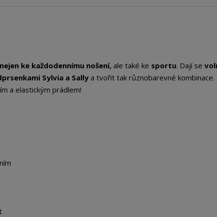
nejen ke každodennímu nošení,
ale také ke
sportu
. Dají se
vol
prsenkami Sylvia a Sally
a tvořit tak různobarevné kombinace.
ím a elastickým prádlem!
ením
t