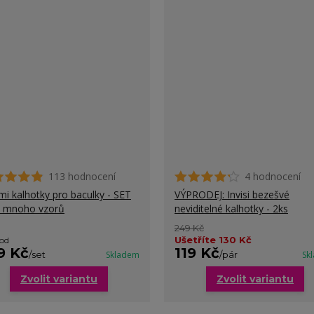
113 hodnocení
4 hodnocení
i kalhotky pro baculky - SET
VÝPRODEJ: Invisi bezešvé
- mnoho vzorů
neviditelné kalhotky - 2ks
249 Kč
Ušetříte 130 Kč
 od
9 Kč
119 Kč
/
set
Skladem
/
pár
Sk
Zvolit variantu
Zvolit variantu