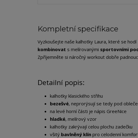
Kompletní specifikace
Vyzkoušejte naše kalhotky Laura, které se hodí
kombinovat
s melírovanými
sportovními pod
Zpříjemněte si náročný workout dobře padnouc
Detailní popis:
kalhotky klasického střihu
bezešvé
, neprorýsují se tedy pod obleč
na levé horní části je nápis GreeNice
hladké
, melírový vzor
kalhotky zakrývají celou plochu zadečku
všitý
bavlněný klín
pro celodenní komfor