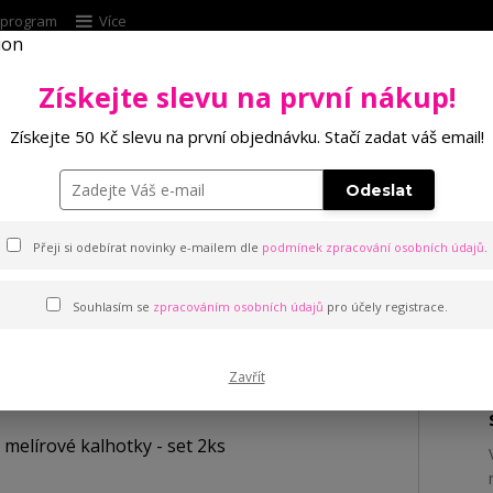
í program
Více
Získejte slevu na první nákup!
Hleda
Získejte 50 Kč slevu na první objednávku. Stačí zadat váš email!
Punčochové zboží
Kalhotky
Podprsenk
Odeslat
tky - set 2ks
Přeji si odebírat novinky e-mailem dle
podmínek zpracování osobních údajů
.
tky - set 2ks
Souhlasím se
zpracováním osobních údajů
pro účely registrace.
Zavřít