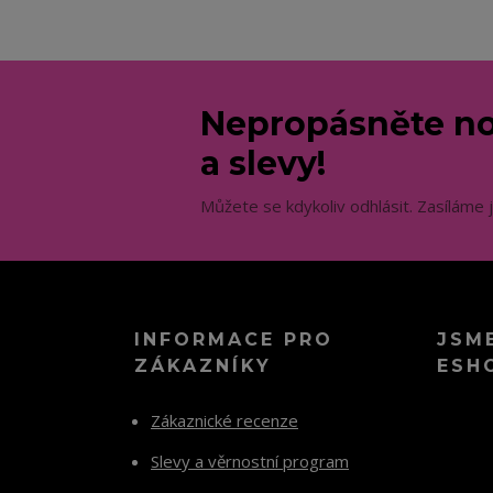
Nepropásněte no
a slevy!
Můžete se kdykoliv odhlásit. Zasíláme 
INFORMACE PRO
JSM
ZÁKAZNÍKY
ESH
Zákaznické recenze
Slevy a věrnostní program