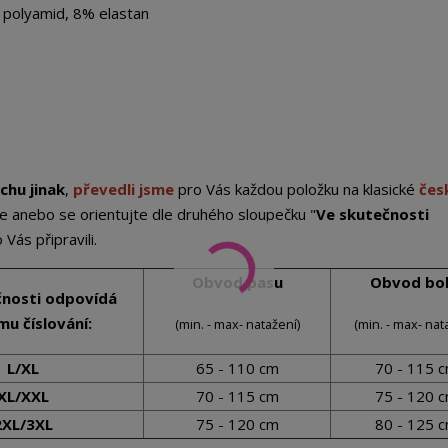
polyamid, 8% elastan
chu jinak
,
převedli jsme
pro Vás každou položku na klasické
čes
e anebo se orientujte dle druhého sloupečku "
Ve skutečnosti
Vás připravili.
Obvod pasu
Obvod bo
čnosti odpovídá
u číslování:
(min. - max- natažení)
(min. - max- nat
L/XL
65 - 110 cm
70 - 115 
XL/XXL
70 - 115 cm
75 - 120 
2XL/3XL
75 - 120 cm
80 - 125 