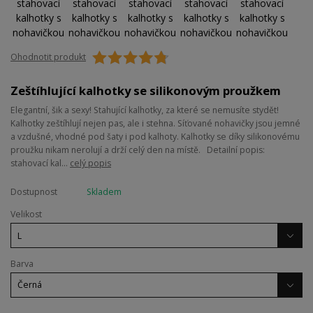
Ohodnotit produkt
Zeštíhlující kalhotky se silikonovým proužkem
Elegantní, šik a sexy! Stahující kalhotky, za které se nemusíte stydět!
Kalhotky zeštíhlují nejen pas, ale i stehna. Síťované nohavičky jsou jemné
a vzdušné, vhodné pod šaty i pod kalhoty. Kalhotky se díky silikonovému
proužku nikam nerolují a drží celý den na místě. Detailní popis:
stahovací kal...
celý popis
Dostupnost
Skladem
Velikost
Barva