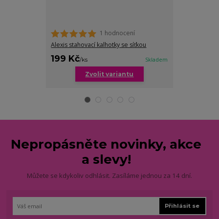
1 hodnocení
Alexis stahovací kalhotky se síťkou
Malia stahovac
199 Kč
199 Kč
/
ks
Skladem
/
ks
Zvolit variantu
Zv
Nepropásněte novinky, akce
a slevy!
Můžete se kdykoliv odhlásit. Zasíláme jednou za 14 dní.
Přihlásit se