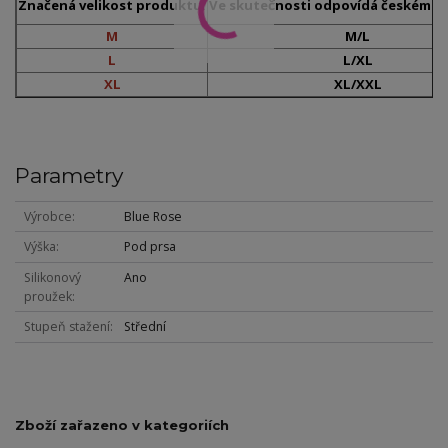
Značená velikost produktu:
Ve skutečnosti odpovídá českému č
M
M/L
L
L/XL
XL
XL/XXL
Parametry
Výrobce
Blue Rose
Výška
Pod prsa
Silikonový
Ano
proužek
Stupeň stažení
Střední
Zboží zařazeno v kategoriích