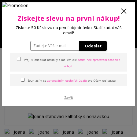
0
Získejte slevu na první nákup!
0 Kč
Získejte 50 Kč slevu na první objednávku. Stačí zadat váš
email!
Menu
Odeslat
Úvod
Kalhotky
Stahovací
Joana stahovací kalhotky s nohavičkou
Přeji si odebírat novinky e-mailem dle
podmínek zpracování osobních
údajů
.
Joana stahovací kalhotky s
Souhlasím se
zpracováním osobních údajů
pro účely registrace.
nohavičkou
TOP produkt
Zavřít