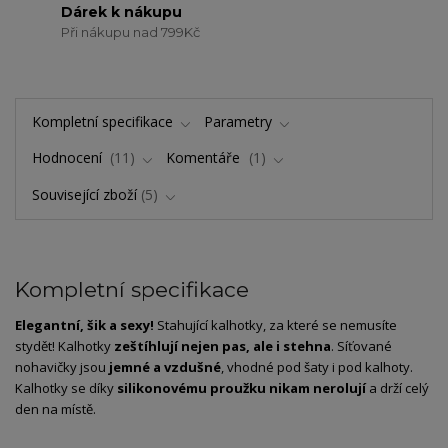
Dárek k nákupu
Při nákupu nad 799Kč
Kompletní specifikace
Parametry
Hodnocení
11
Komentáře
1
Související zboží
5
Kompletní specifikace
Elegantní, šik a sexy!
Stahující kalhotky, za které se nemusíte
stydět! Kalhotky
zeštíhlují nejen pas, ale i stehna
. Síťované
nohavičky jsou
jemné a vzdušné
, vhodné pod šaty i pod kalhoty.
Kalhotky se díky
silikonovému proužku nikam nerolují
a drží celý
den na místě.