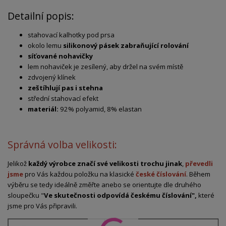
Detailní popis:
stahovací kalhotky pod prsa
okolo lemu
silikonový pásek zabraňující rolování
síťované nohavičky
lem nohaviček je zesílený, aby držel na svém místě
zdvojený klínek
zeštíhlují pas i stehna
střední stahovací efekt
materiál:
92% polyamid, 8% elastan
Správná volba velikosti:
Jelikož
každý výrobce značí své velikosti trochu jinak
,
převedli
jsme
pro Vás každou položku na klasické
české číslování
. Během
výběru se tedy ideálně změřte anebo se orientujte dle druhého
sloupečku "
Ve skutečnosti odpovídá českému číslování",
které
jsme pro Vás připravili.