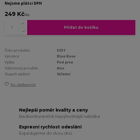
Nejsme plátci DPH
249 Kč
/
ks
Přidat do košíku
Číslo produktu:
5351
Výrobce:
Blue Rose
Výška:
Pod prsa
Silikonový proužek:
Ano
Stupeň stažení:
Střední
Do oblíbených
Nejlepší poměr kvality a ceny
Bezkonkurenčně nejvýhodnější nabídka
Expresní rychlost odeslání
Expedujeme do dvou dnů