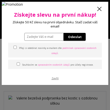
0
Získejte slevu na první nákup!
0 Kč
Získejte 50 Kč slevu na první objednávku. Stačí zadat váš
email!
Menu
Odeslat
Úvod
Podprsenky
Sportovní
Valerie bezešvá podprsenka bez kostic
s ozdobnou síťkou
Přeji si odebírat novinky e-mailem dle
podmínek zpracování osobních
údajů
.
Valerie bezešvá podprsenka
Souhlasím se
zpracováním osobních údajů
pro účely registrace.
bez kostic s ozdobnou síťkou
Zavřít
Novinka