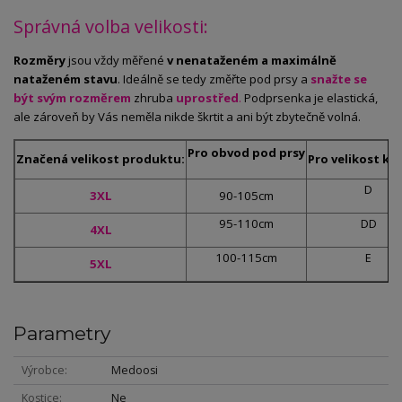
Správná volba velikosti:
Rozměry
jsou vždy měřené
v nenataženém a maximálně
nataženém stavu
. Ideálně se tedy změřte pod prsy a
snažte se
být svým rozměrem
zhruba
uprostřed
.
Podprsenka je elastická,
ale zároveň by Vás neměla nikde škrtit a ani být zbytečně volná.
Pro obvod pod prsy
Značená velikost produktu:
Pro velikost ko
D
3XL
90-105cm
95-110cm
DD
4XL
100-115cm
E
5XL
Parametry
Výrobce
Medoosi
Kostice
Ne