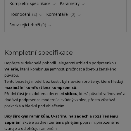
Kompletní specifikace
Parametry
Hodnocení
2
Komentáře
0
Související zboží
9
Kompletní specifikace
Dopřejte si dokonalé pohodlí i elegantní vzhled s podprsenkou
Valerie,
která kombinuje jemnost, pružnost a špetku ženského
půvabu.
Tento bezešvý model bez kostic byl navržen pro ženy, které hledají
maximální komfort bez kompromisů
.
Přední část je ozdobena decentní
síťkou
, která působí rafinovaně a
dodává podprsence moderní a svůdný vzhled, přesto zůstává
praktická a hladká pod oblečením.
Díky
širokým ramínkům
,
U-střihu na zádech
a
rozšířenému
zapínání
skvěle padne i ženám s plnějším poprsím, přirozeně ho
tvaruje a odlehčuje ramenům.