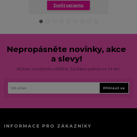
Zvolit variantu
Zv
Nepropásněte novinky, akce
a slevy!
Můžete se kdykoliv odhlásit. Zasíláme jednou za 14 dní.
Přihlásit se
INFORMACE PRO ZÁKAZNÍKY