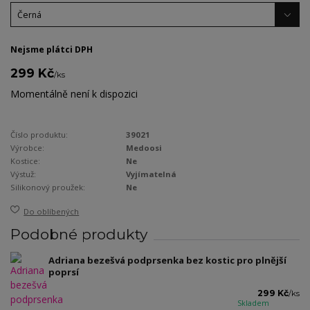
Nejsme plátci DPH
299 Kč
/
ks
Momentálně není k dispozici
Číslo produktu:
39021
Výrobce:
Medoosi
Kostice:
Ne
Výstuž:
Vyjímatelná
Silikonový proužek:
Ne
Do oblíbených
Podobné produkty
Adriana bezešvá podprsenka bez kostic pro plnější
poprsí
299 Kč
/
ks
Skladem