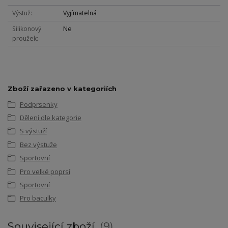
Výstuž
Vyjímatelná
Silikonový
Ne
proužek
Zboží zařazeno v kategoriích
Podprsenky
Dělení dle kategorie
S výstuží
Bez výstuže
Sportovní
Pro velké poprsí
Sportovní
Pro baculky
Související zboží
9