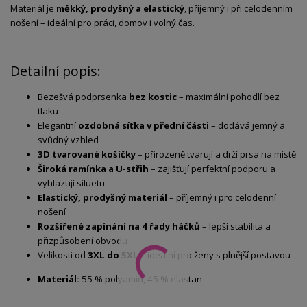
Materiál je
měkký, prodyšný a elastický
, příjemný i při celodenním
nošení – ideální pro práci, domov i volný čas.
Detailní popis:
Bezešvá podprsenka
bez kostic
– maximální pohodlí bez
tlaku
Elegantní
ozdobná síťka v přední části
– dodává jemný a
svůdný vzhled
3D tvarované košíčky
– přirozeně tvarují a drží prsa na místě
Široká ramínka a U-střih
– zajišťují perfektní podporu a
vyhlazují siluetu
Elastický, prodyšný materiál
– příjemný i pro celodenní
nošení
Rozšířené zapínání na 4 řady háčků
– lepší stabilita a
přizpůsobení obvodu
Velikosti od
3XL do 5XL
– ideální pro ženy s plnější postavou
Materiál:
55 % polyamid, 45 % elastan