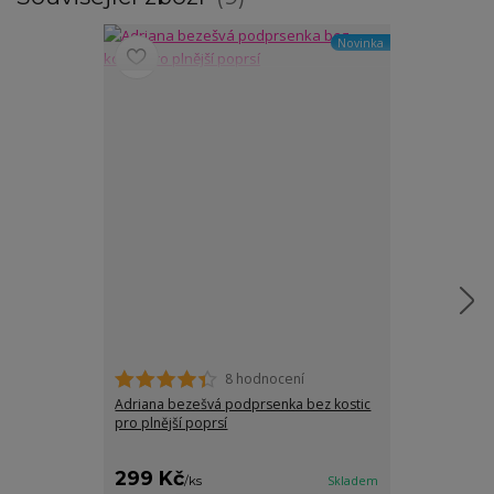
Novinka
8 hodnocení
Adriana bezešvá podprsenka bez kostic
Sofie hladká 
pro plnější poprsí
kostic pro plně
299 Kč
299 Kč
/
ks
Skladem
/
ks