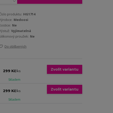
Číslo produktu:
HG1714
Výrobce:
Medoosi
Kostice:
Ne
Výstuž:
Vyjímatelná
Silikonový proužek:
Ne
Do oblíbených
Zvolit variantu
299 Kč
/
ks
Skladem
Zvolit variantu
299 Kč
/
ks
Skladem