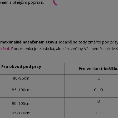
nám s plnějším poprsím.
 maximálně nataženém stavu
. Ideálně se tedy změřte pod prsy
střed
.
Podprsenka je elastická, ale zároveň by Vás neměla nikde šk
Pro obvod pod prsy
Pro velikost košíčk
80-95cm
C
85-100cm
C - D
D
90-105cm
95-110cm
DD