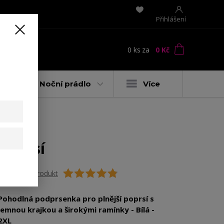
Přihlášení
0
ks
za
0 Kč
t
y
Noční prádlo
Více
poprsí
Ohodnotit produkt
Pohodlná podprsenka pro plnější poprsí s
jemnou krajkou a širokými ramínky - Bílá -
2XL