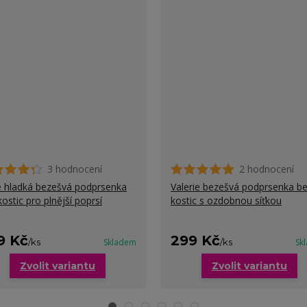
3 hodnocení
2 hodnocení
e hladká bezešvá podprsenka
Valerie bezešvá podprsenka b
kostic pro plnější poprsí
kostic s ozdobnou síťkou
9 Kč
299 Kč
/
ks
Skladem
/
ks
Sk
Zvolit variantu
Zvolit variantu