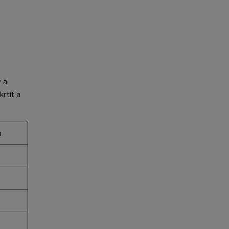
 a
rtit a
u