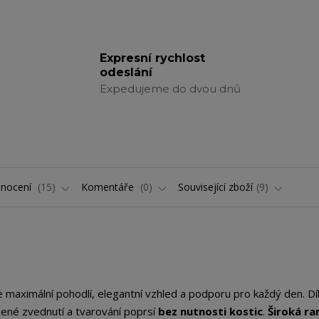
Expresní rychlost
odeslání
Expedujeme do dvou dnů
nocení
15
Komentáře
0
Související zboží
9
 maximální pohodlí, elegantní vzhled a podporu pro každý den. Dí
ozené zvednutí a tvarování poprsí
bez nutnosti kostic
.
Široká ra