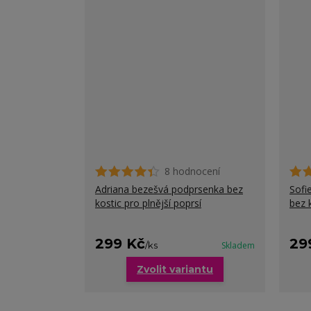
8 hodnocení
Adriana bezešvá podprsenka bez
Sofi
kostic pro plnější poprsí
bez 
299 Kč
29
/
ks
Skladem
Zvolit variantu