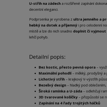
U-střih na zádech
a rozšířené zapínání dokonal
decentní eleganci.
Podprsenka je vyrobena z
ultra jemného a p
hebký na dotek a příjemný
i pro celodenní no
místě a lze do nich snadno
doplnit či vyjmout
lehčí pohyb.
Detailní popis:
Bez kostic, přesto pevná opora
– využi
Maximální pohodlí
– měkký, prodyšný a 
Lichotivý střih
– krajkový V-výstřih půso
Bezešvý design
– hladký pod oblečením, ž
Široká ramínka a U-záda
– odlehčují ra
3D tvarované košíčky
– přizpůsobí se 
Zapínání na 4 řady trojitých háčků