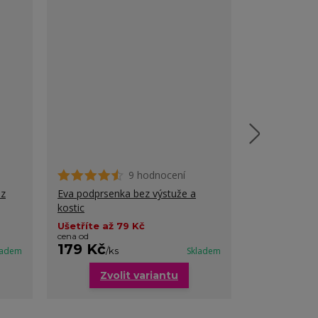
9 hodnocení
ez
Eva podprsenka bez výstuže a
Klára sporto
kostic
velké poprsí
Ušetříte až 79 Kč
cena od
179 Kč
219 Kč
ladem
/
ks
Skladem
/
ks
Zvolit variantu
Zvo