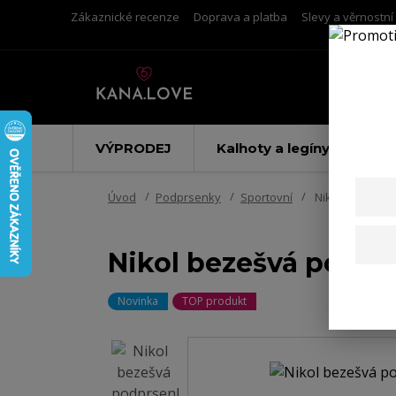
Zákaznické recenze
Doprava a platba
Slevy a věrnostn
VÝPRODEJ
Kalhoty a legíny
Úvod
Podprsenky
Sportovní
Nikol bezešvá p
Nikol bezešvá podprs
Novinka
TOP produkt