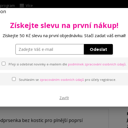
í program
Více
Získejte slevu na první nákup!
Hleda
Získejte 50 Kč slevu na první objednávku. Stačí zadat váš email!
Punčochové zboží
Kalhotky
Podprsenk
Odeslat
odprsenka bez kostic pro plnější poprsí
Přeji si odebírat novinky e-mailem dle
podmínek zpracování osobních údajů
.
Souhlasím se
zpracováním osobních údajů
pro účely registrace.
enka bez kostic pro plnější 
Zavřít