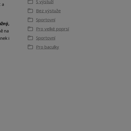
S výstuží
 a
Bez výstuže
Sportovní
žný,
Pro velké poprsí
ně na
Sportovní
nek i
Pro baculky