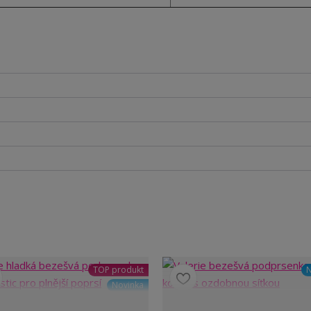
TOP produkt
N
Novinka