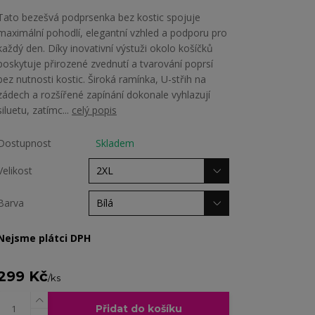
Tato bezešvá podprsenka bez kostic spojuje
maximální pohodlí, elegantní vzhled a podporu pro
každý den. Díky inovativní výstuži okolo košíčků
poskytuje přirozené zvednutí a tvarování poprsí
bez nutnosti kostic. Široká ramínka, U-střih na
zádech a rozšířené zapínání dokonale vyhlazují
siluetu, zatímc...
celý popis
Dostupnost
Skladem
Velikost
Barva
Nejsme plátci DPH
299 Kč
/
ks
Přidat do košíku