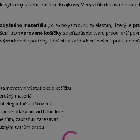
e vyhlazují siluetu, zatímco
krajkový V-výstřih
dodává ženskost
rodyšného materiálu
(55 % polyamid, 45 % elastan), který je
pru
šení.
3D tvarované košíčky
se přizpůsobí tvaru prsou, drží pev
 výstuž
podle potřeby. Ideální na každodenní nošení, práci, odpoči
ta inovativní výstuž okolo košíčků
pružný materiál
bí elegantně a přirozeně.
ádné otlaky ani viditelné linie
menům, zabraňují zařezávání
různým tvarům prsou