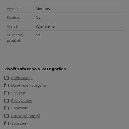
Výrobce
Medoosi
Kostice
Ne
Výstuž
Vyjímatelná
Silikonový
Ne
proužek
Zboží zařazeno v kategoriích
Podprsenky
Dělení dle kategorie
S výstuží
Bez výstuže
Sportovní
Pro velké poprsí
Sportovní