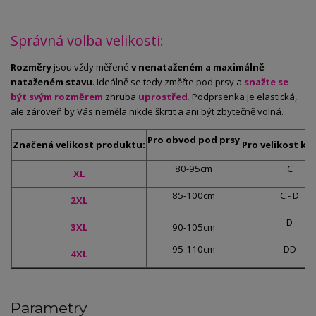
Správná volba velikosti:
Rozměry
jsou vždy měřené
v nenataženém a maximálně
nataženém stavu
. Ideálně se tedy změřte pod prsy a
snažte se
být svým rozměrem
zhruba
uprostřed
.
Podprsenka je elastická,
ale zároveň by Vás neměla nikde škrtit a ani být zbytečně volná.
Pro obvod pod prsy
Značená velikost produktu:
Pro velikost ko
80-95cm
C
XL
85-100cm
C - D
2XL
D
3XL
90-105cm
95-110cm
DD
4XL
Parametry