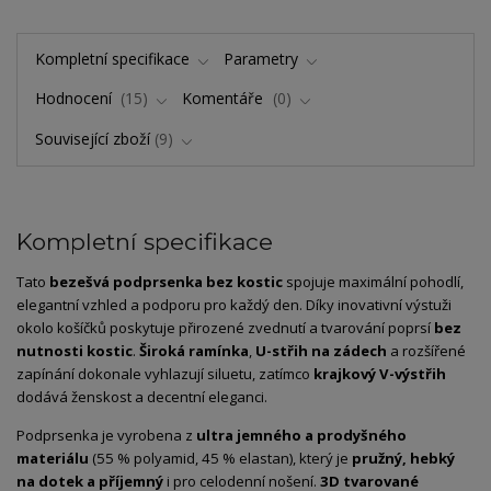
Kompletní specifikace
Parametry
Hodnocení
15
Komentáře
0
Související zboží
9
Kompletní specifikace
Tato
bezešvá podprsenka bez kostic
spojuje maximální pohodlí,
elegantní vzhled a podporu pro každý den. Díky inovativní výstuži
okolo košíčků poskytuje přirozené zvednutí a tvarování poprsí
bez
nutnosti kostic
.
Široká ramínka
,
U-střih na zádech
a rozšířené
zapínání dokonale vyhlazují siluetu, zatímco
krajkový V-výstřih
dodává ženskost a decentní eleganci.
Podprsenka je vyrobena z
ultra jemného a prodyšného
materiálu
(55 % polyamid, 45 % elastan), který je
pružný, hebký
na dotek a příjemný
i pro celodenní nošení.
3D tvarované