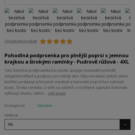
Ohodnotit produkt
Pohodlná podprsenka pro plnější poprsí s jemnou
krajkou a širokými ramínky - Pudrově růžová - 4XL
Tato bezešvá podprsenka bez kostic spojuje maximální pohodlí,
elegantní vzhled a podporu pro každý den. Díky inovativní výstuži okolo
košíčků poskytuje přirozené zvednutí a tvarování poprsí bez nutnosti
kostic. Široká ramínka, U-střih na zádech a rozšířené zapínání dokonale
vyhlazují siluetu, zatímc...
celý popis
Dostupnost
Skladem
Velikost