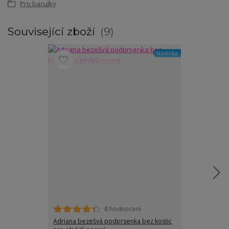
Pro baculky
Související zboží
9
Novinka
8 hodnocení
Adriana bezešvá podprsenka bez kostic
Sofie hladká 