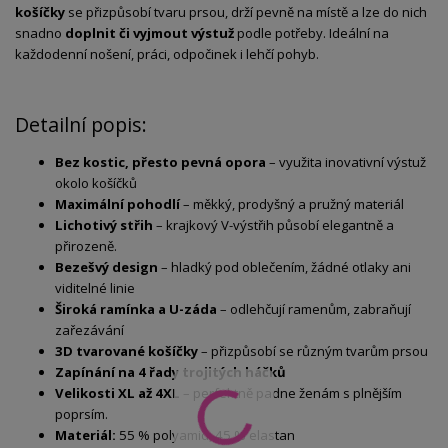
košíčky
se přizpůsobí tvaru prsou, drží pevně na místě a lze do nich
snadno
doplnit či vyjmout výstuž
podle potřeby. Ideální na
každodenní nošení, práci, odpočinek i lehčí pohyb.
Detailní popis:
Bez kostic, přesto pevná opora
– využita inovativní výstuž
okolo košíčků
Maximální pohodlí
– měkký, prodyšný a pružný materiál
Lichotivý střih
– krajkový V-výstřih působí elegantně a
přirozeně.
Bezešvý design
– hladký pod oblečením, žádné otlaky ani
viditelné linie
Široká ramínka a U-záda
– odlehčují ramenům, zabraňují
zařezávání
3D tvarované košíčky
– přizpůsobí se různým tvarům prsou
Zapínání na 4 řady trojitých háčků
Velikosti XL až 4XL
– perfektně padne ženám s plnějším
poprsím.
Materiál:
55 % polyamid, 45 % elastan