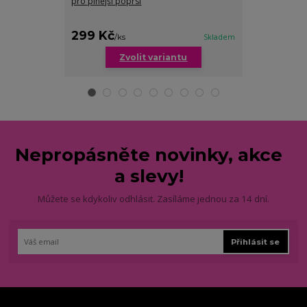
pro plnější poprsí
kostic pro plně
299 Kč
299 Kč
/
ks
Skladem
/
ks
Zvolit variantu
Zv
Nepropásněte novinky, akce
a slevy!
Můžete se kdykoliv odhlásit. Zasíláme jednou za 14 dní.
Přihlásit se