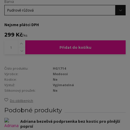
Barva
Nejsme plátci DPH
299 Kč
/
ks
Přidat do košíku
Číslo produktu:
HG1714
Výrobce:
Medoosi
Kostice:
Ne
Výstuž:
Vyjímatelná
Silikonový proužek:
Ne
Do oblíbených
Podobné produkty
Adriana bezešvá podprsenka bez kostic pro plnější
poprsí