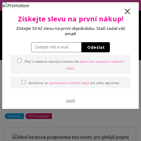
Eshop má dovolenou (10.-14.8), balíčky budeme odesílat 17.8.2026!
Získejte slevu na první nákup!
0
Získejte 50 Kč slevu na první objednávku. Stačí zadat váš
0 Kč
email!
Odeslat
Menu
Přeji si odebírat novinky e-mailem dle
podmínek zpracování osobních
Úvod
Podprsenky
Sportovní
Nikol bezešvá podprsenka bez kostic
údajů
.
pro plnější poprsí
Souhlasím se
zpracováním osobních údajů
pro účely registrace.
Nikol bezešvá podprsenka
Zavřít
bez kostic pro plnější poprsí
Novinka
TOP produkt