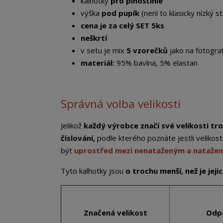
kalhotky
pro plnoštíhlé
výška
pod pupík
(není to klasicky nízký st
cena je za celý SET 5ks
neškrtí
v setu je mix
5 vzorečků
jako na fotograf
materiál:
95% bavlna, 5% elastan
Správná volba velikosti
Jelikož
každý výrobce značí své velikosti tro
číslování,
podle kterého poznáte jestli veliko
být
uprostřed mezi nenataženým a nataže
Tyto kalhotky jsou
o trochu menší, než je jej
Značená velikost
Odp