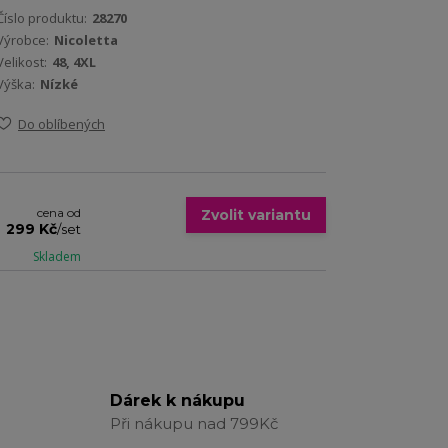
Číslo produktu:
28270
Výrobce:
Nicoletta
Velikost:
48, 4XL
Výška:
Nízké
Do oblíbených
cena od
Zvolit variantu
299 Kč
/
set
Skladem
Dárek k nákupu
Při nákupu nad 799Kč