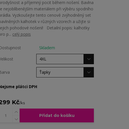
prodyšnost a příjemný pocit během nošení. Bavlna
je nejoblíbenějším materiálem při výběru spodního
prádla. Vyzkoušejte tento cenově zvýhodněný set
bavlněných kalhotek v různých vzorech a užijte si
jejich pohodové nošení! Detailní popis: kalhotky
pro p...
celý popis
Dostupnost
Skladem
Velikost
Barva
Nejsme plátci DPH
299 Kč
/
ks
Přidat do košíku