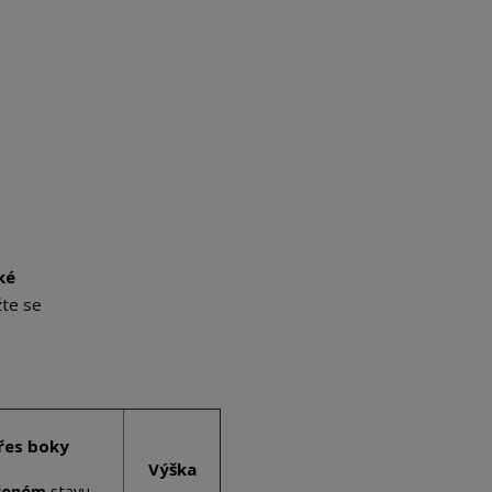
ké
žte se
řes boky
Výška
ženém
stavu