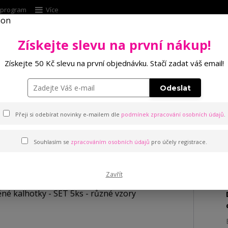
í program
Více
Získejte slevu na první nákup!
Hleda
Získejte 50 Kč slevu na první objednávku. Stačí zadat váš email!
Punčochové zboží
Kalhotky
Podprsenk
Odeslat
hotky - SET 5ks - různé vzory
Přeji si odebírat novinky e-mailem dle
podmínek zpracování osobních údajů
.
hotky - SET 5ks - různé vzory
Souhlasím se
zpracováním osobních údajů
pro účely registrace.
Zavřít