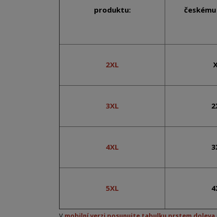
produktu:
českému 
2XL
3XL
2
4XL
3
5XL
4
V
mobilní verzi posunujte tabulku prstem doleva