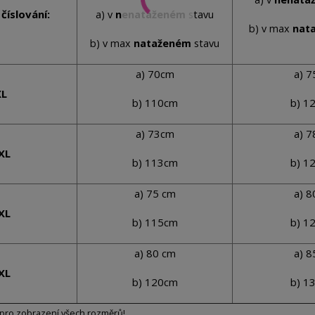
číslování:
a) v
nenataženém
stavu
b) v max
nat
b) v max
nataženém
stavu
a) 70cm
a) 
XL
b) 110cm
b) 1
a) 73cm
a) 
XL
b) 113cm
b) 1
a) 75 cm
a) 
XL
b) 115cm
b) 1
a) 80 cm
a) 
XL
b) 120cm
b) 1
pro zobrazení všech rozměrů!