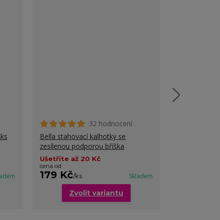
32 hodnocení
2ks
Bella stahovací kalhotky se
Sonja stahova
zesílenou podporou bříška
baculky
Ušetříte až 20 Kč
cena od
179 Kč
299 Kč
ladem
/
ks
Skladem
/
k
Zvolit variantu
Zvo