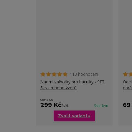
113 hodnocení
Naomi kalhotky pro baculky - SET
Odet
5ks - mnoho vzorů
obr
cena od
299 Kč
69
/
set
Skladem
Zvolit variantu