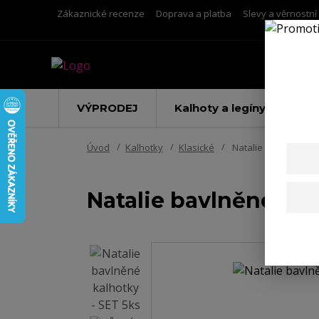
Zákaznické recenze
Doprava a platba
Slevy a věrnostn
VÝPRODEJ
Kalhoty a legíny
Úvod
Kalhotky
Klasické
Natalie bavlněné kal
Natalie bavlněné kal