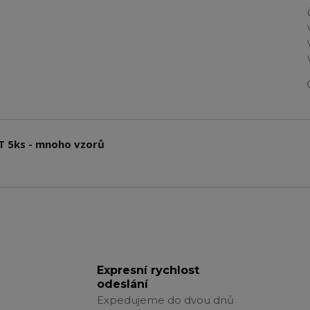
T 5ks - mnoho vzorů
Expresní rychlost
odeslání
Expedujeme do dvou dnů