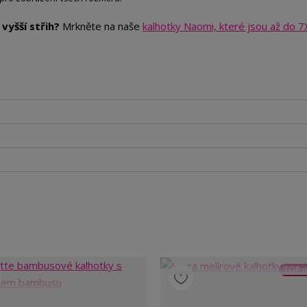
vyšší střih?
Mrkněte na naše
kalhotky Naomi, které jsou až do 7
TOP p