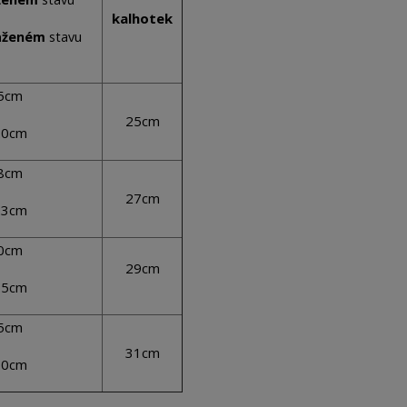
kalhotek
u
aženém
stav
75cm
25cm
20cm
78cm
27cm
23cm
80cm
29cm
25cm
85cm
31cm
30cm