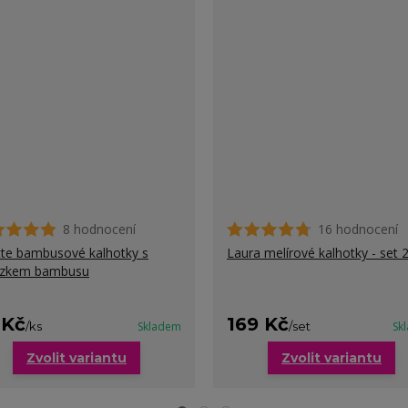
8 hodnocení
16 hodnocení
te bambusové kalhotky s
Laura melírové kalhotky - set 
ázkem bambusu
 Kč
169 Kč
/
ks
Skladem
/
set
Sk
Zvolit variantu
Zvolit variantu