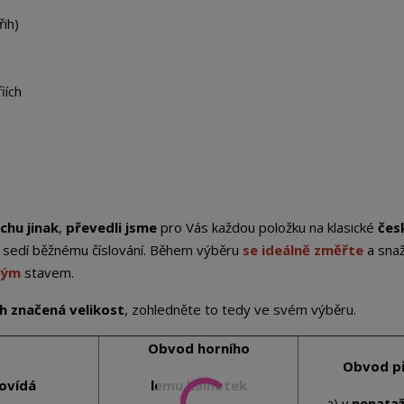
řih)
iích
chu jinak
,
převedli jsme
pro Vás každou položku na klasické
čes
st sedí běžnému číslování. Během výběru
se ideálně změřte
a sna
ným
stavem.
ich značená velikost
, zohledněte to tedy ve svém výběru.
Obvod horního
Obvod p
ovídá
lemu kalhotek
a) v
nenata