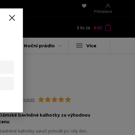
Přihlášení
0
ks
za
0 Kč
t
y
Noční prádlo
Více
Ohodnotit produkt
Dámské bavlněné kalhotky za výhodnou
cenu
Bavlněné kalhotky zaručí pohodlí po celý den,