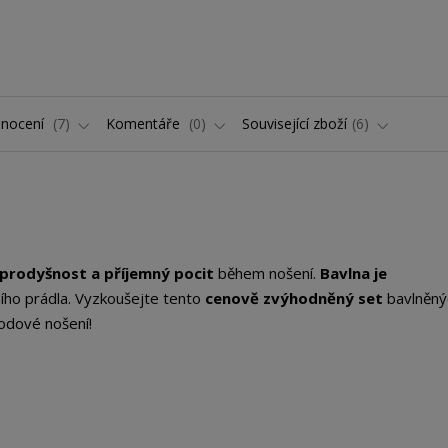
nocení
7
Komentáře
0
Související zboží
6
prodyšnost a příjemný pocit
během nošení.
Bavlna je
ího prádla. Vyzkoušejte tento
cenově zvýhodněný set
bavlněný
hodové nošení!