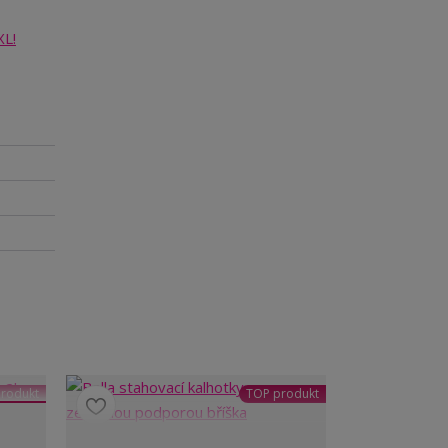
XL!
rodukt
TOP produkt