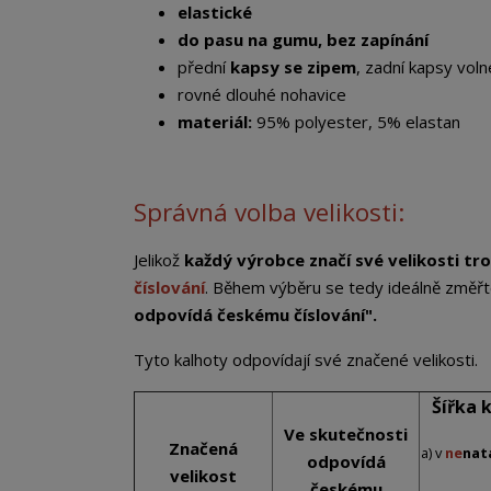
elastické
do pasu na gumu, bez zapínání
přední
kapsy se zipem
, zadní kapsy voln
rovné dlouhé nohavice
materiál:
95% polyester, 5% elastan
Správná volba velikosti:
Jelikož
každý výrobce značí své velikosti tro
číslování
. Během výběru se tedy ideálně změřt
odpovídá českému číslování".
Tyto kalhoty odpovídají své značené velikosti.
Šířka 
Ve skutečnosti
Značená
a) v
ne
nat
odpovídá
velikost
českému