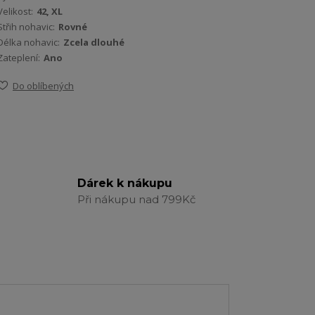
Velikost:
42, XL
Střih nohavic:
Rovné
Délka nohavic:
Zcela dlouhé
Zateplení:
Ano
Do oblíbených
Dárek k nákupu
Při nákupu nad 799Kč