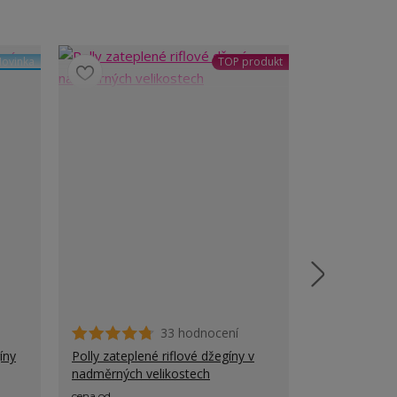
ovinka
TOP produkt
33 hodnocení
íny
Polly zateplené riflové džegíny v
Astrid elegan
nadměrných velikostech
pro baculky
cena od