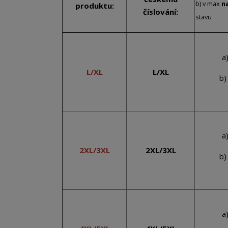
b) v max
n
produktu:
číslování:
stavu
a
L/XL
L/XL
b)
a
2XL/3XL
2XL/3XL
b)
a