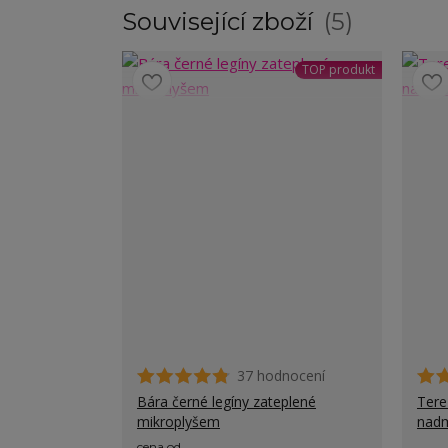
Související zboží
5
TOP produkt
37 hodnocení
Bára černé legíny zateplené
Tere
mikroplyšem
nadm
cena od