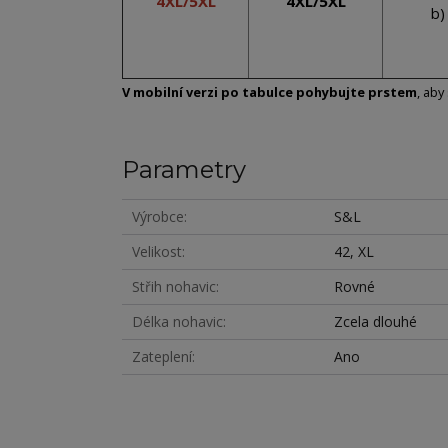
4XL/5XL
4XL/5XL
b)
V mobilní verzi po tabulce pohybujte prstem
, aby
Parametry
Výrobce
S&L
Velikost
42, XL
Střih nohavic
Rovné
Délka nohavic
Zcela dlouhé
Zateplení
Ano