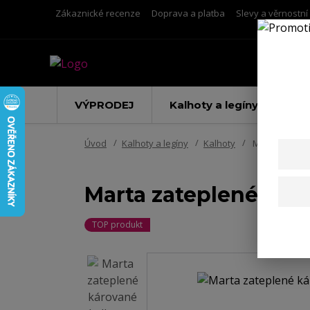
Zákaznické recenze
Doprava a platba
Slevy a věrnostn
VÝPRODEJ
Kalhoty a legíny
Úvod
Kalhoty a legíny
Kalhoty
Marta zateple
Marta zateplené kár
TOP produkt