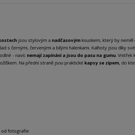
kostech
jsou stylovým a
nadčasovým
kouskem, který by neměl 
lad s černými, červenými a bílými halenkami. Kalhoty jsou díky s
odlné - navíc
nemají zapínání a jsou do pasu na gumu
. Vnitřek 
žíškem. Na přední straně jsou praktické
kapsy se zipem
, do kte
t od fotografie