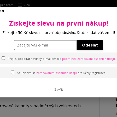
í program
Více
Získejte slevu na první nákup!
Hleda
Získejte 50 Kč slevu na první objednávku. Stačí zadat váš email!
Punčochové zboží
Kalhotky
Podprsenk
Odeslat
né kárované kalhoty v nadměrných velikostech
Přeji si odebírat novinky e-mailem dle
podmínek zpracování osobních údajů
.
ované kalhoty v nadměrných 
Souhlasím se
zpracováním osobních údajů
pro účely registrace.
Zavřít