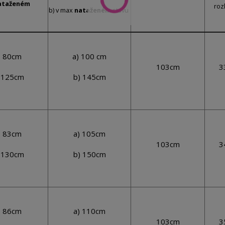
ataženém
roz
b) v max
nataženém
stavu
) 80cm
a) 100 cm
103cm
3
 125cm
b) 145cm
) 83cm
a) 105cm
103cm
3
 130cm
b) 150cm
) 86cm
a) 110cm
103cm
3