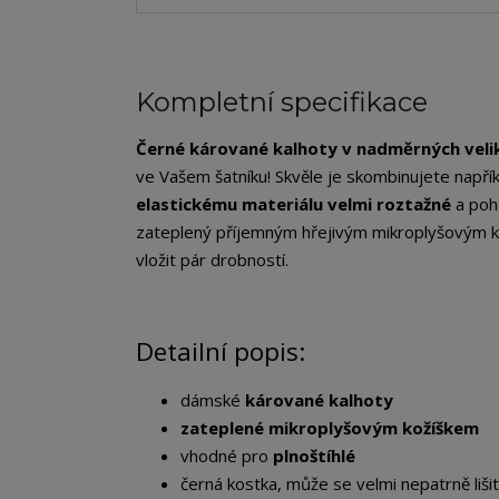
Kompletní specifikace
Černé kárované kalhoty v nadměrných veli
ve Vašem šatníku! Skvěle je skombinujete napřík
elastickému materiálu velmi roztažné
a poh
zateplený příjemným hřejivým mikroplyšovým ko
vložit pár drobností.
Detailní popis:
dámské
kárované kalhoty
zateplené mikroplyšovým kožíškem
vhodné pro
plnoštíhlé
černá kostka, může se velmi nepatrně liši