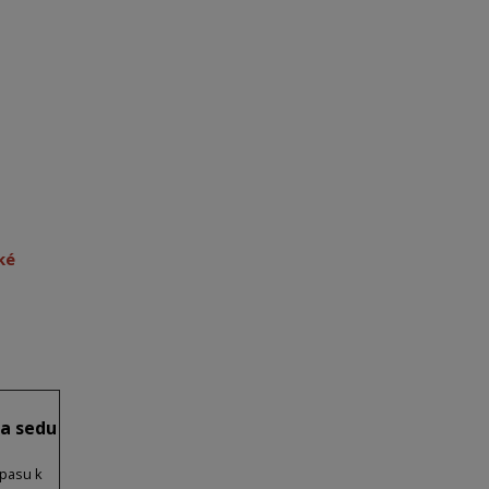
ké
a sedu
 pasu k