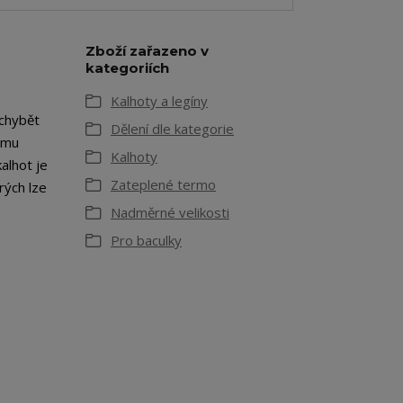
Zboží zařazeno v
kategoriích
Kalhoty a legíny
chybět
Dělení dle kategorie
vému
Kalhoty
kalhot je
Zateplené termo
rých lze
Nadměrné velikosti
Pro baculky