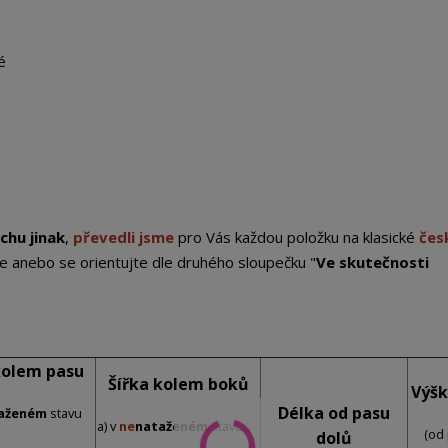
é
chu jinak
,
převedli jsme
pro Vás každou položku na klasické
čes
e anebo se orientujte dle druhého sloupečku "
Ve skutečnosti
kolem pasu
Šířka kolem boků
Výšk
Délka od pasu
aženém
stavu
a) v
ne
nataženém
stavu
(od
dolů