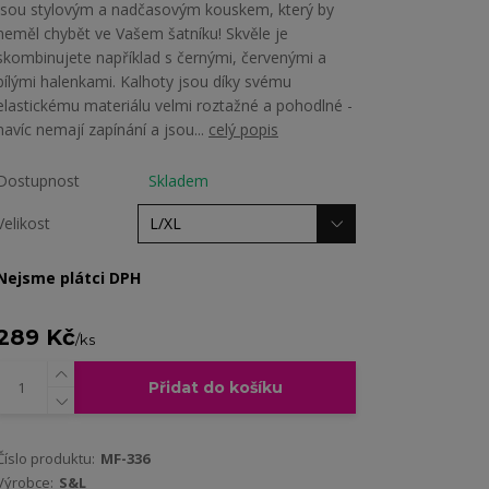
jsou stylovým a nadčasovým kouskem, který by
neměl chybět ve Vašem šatníku! Skvěle je
skombinujete například s černými, červenými a
bílými halenkami. Kalhoty jsou díky svému
elastickému materiálu velmi roztažné a pohodlné -
navíc nemají zapínání a jsou...
celý popis
Dostupnost
Skladem
Velikost
Nejsme plátci DPH
289 Kč
/
ks
Přidat do košíku
Číslo produktu:
MF-336
Výrobce:
S&L