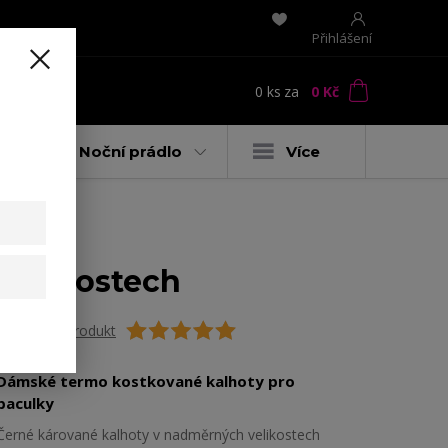
Přihlášení
0
ks
za
0 Kč
t
y
Noční prádlo
Více
velikostech
Ohodnotit produkt
Dámské termo kostkované kalhoty pro
baculky
Černé kárované kalhoty v nadměrných velikostech