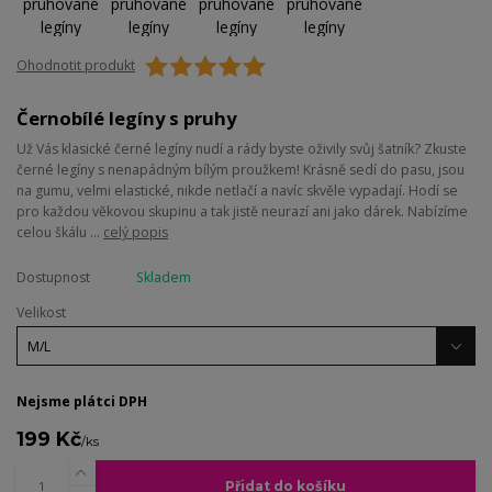
Ohodnotit produkt
Černobílé legíny s pruhy
Už Vás klasické černé legíny nudí a rády byste oživily svůj šatník? Zkuste
černé legíny s nenapádným bílým proužkem! Krásně sedí do pasu, jsou
na gumu, velmi elastické, nikde netlačí a navíc skvěle vypadají. Hodí se
pro každou věkovou skupinu a tak jistě neurazí ani jako dárek. Nabízíme
celou škálu ...
celý popis
Dostupnost
Skladem
Velikost
Nejsme plátci DPH
199 Kč
/
ks
Přidat do košíku