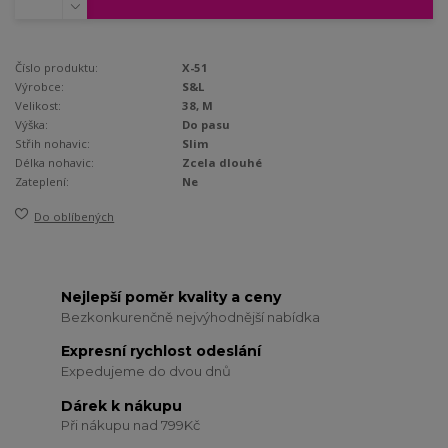
Číslo produktu:
X-51
Výrobce:
S&L
Velikost:
38, M
Výška:
Do pasu
Střih nohavic:
Slim
Délka nohavic:
Zcela dlouhé
Zateplení:
Ne
Do oblíbených
Nejlepší poměr kvality a ceny
Bezkonkurenčně nejvýhodnější nabídka
Expresní rychlost odeslání
Expedujeme do dvou dnů
Dárek k nákupu
Při nákupu nad 799Kč