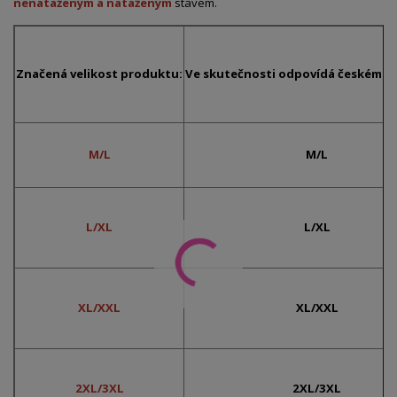
nenataženým a nataženým
stavem.
Značená velikost produktu:
Ve skutečnosti odpovídá českému č
M/L
M/L
L/XL
L/XL
XL/XXL
XL/XXL
2XL/3XL
2XL/3XL