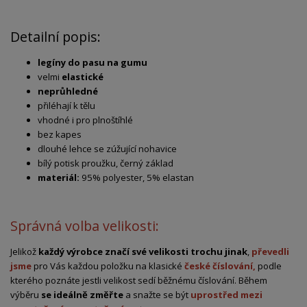
Detailní popis:
legíny do pasu na gumu
velmi
elastické
neprůhledné
přiléhají k tělu
vhodné i pro plnoštíhlé
bez kapes
dlouhé lehce se zúžující nohavice
bílý potisk proužku, černý základ
materiál:
95% polyester, 5% elastan
Správná volba velikosti:
Jelikož
každý výrobce značí své velikosti trochu jinak
,
převedli
jsme
pro Vás každou položku na klasické
české číslování,
podle
kterého poznáte jestli velikost sedí běžnému číslování. Během
výběru
se ideálně změřte
a snažte se být
uprostřed mezi