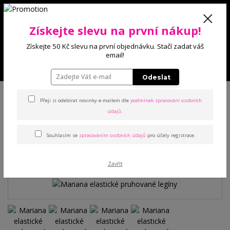
0
Získejte slevu na první nákup!
0 Kč
Získejte 50 Kč slevu na první objednávku. Stačí zadat váš
email!
Menu
Odeslat
Úvod
Kalhoty a legíny
Legíny
Mariana elastické pruhované legíny
Přeji si odebírat novinky e-mailem dle
podmínek zpracování osobních
údajů
.
Mariana elastické pruhované
Souhlasím se
zpracováním osobních údajů
pro účely registrace.
legíny
Zavřít