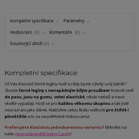
Kompletní specifikace
Parametry
Hodnocení
3
Komentáře
0
Související zboží
6
Kompletní specifikace
Už Vás klasické černé legíny nudí a rády byste oživily svůj šatník?
Zkuste
černé legíny s nenapádným bílým proužkem
! Krásně sedí
do pasu, jsou na gumu, velmi elastické
, nikde netlačí a navíc
skvěle vypadají. Hodí se pro
každou věkovou skupinu
a tak jistě
neurazí ani jako dárek. Nabízíme celou škálu velikostí
pro štíhlé i
plnoštíhlé
a to za neuvěřitelně nízkou cenu!
Preferujete klasickou jednobarevnou variantu?
Mrkněte na
naše
nejprodávanější legíny Candy
!