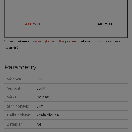
4XL/5XL
4XL/5XL
V
mobilní verzi
posunujte tabulku prstem
doleva
pro zobrazení všech
rozměrů!
Parametry
Výrobce
S&L
Velikost
38, M
Výška
Do pasu
Střih nohavic
Slim
Délka nohavic
Zcela dlouhé
Zateplení
Ne