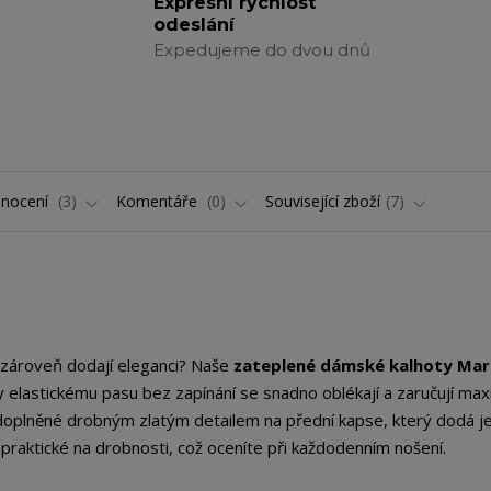
Expresní rychlost
odeslání
Expedujeme do dvou dnů
nocení
3
Komentáře
0
Související zboží
7
a zároveň dodají eleganci? Naše
zateplené dámské kalhoty Ma
ky elastickému pasu bez zapínání se snadno oblékají a zaručují max
, doplněné drobným zlatým detailem na přední kapse, který dodá 
praktické na drobnosti, což oceníte při každodenním nošení.