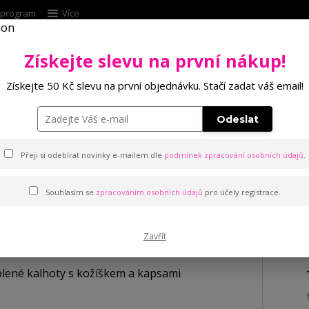
í program
Více
Získejte slevu na první nákup!
Hleda
Získejte 50 Kč slevu na první objednávku. Stačí zadat váš email!
Punčochové zboží
Kalhotky
Podprsenk
Odeslat
ené kalhoty s kožíškem a kapsami
Přeji si odebírat novinky e-mailem dle
podmínek zpracování osobních údajů
.
Souhlasím se
zpracováním osobních údajů
pro účely registrace.
lhoty s kožíškem a kapsami
Zavřít