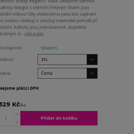
zároveň dodají eleganci? Naše zateplené dámské
kalhoty Margot s vnitřním hřejivým flísem jsou
ideální volbou! Díky elastickému pasu bez zapínání
se snadno oblékají a zaručují maximální pohodlí při
nošení. Kalhoty jsou jednobarevné, doplněné
drobným zl...
celý popis
Dostupnost
Skladem
Velikost
Barva
Nejsme plátci DPH
329 Kč
/
ks
Přidat do košíku