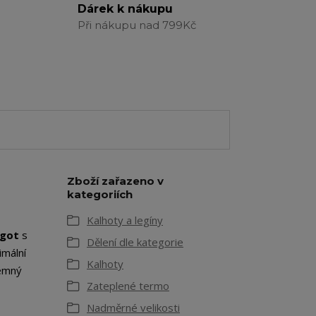
Dárek k nákupu
Při nákupu nad 799Kč
Zboží zařazeno v
kategoriích
Kalhoty a legíny
rgot
s
Dělení dle kategorie
imální
Kalhoty
jemný
Zateplené termo
Nadměrné velikosti