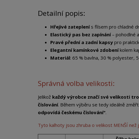
Detailní popis:
Hřejivé zateplení
s flísem pro chladné d
Elastický pas bez zapínání
– pohodlné a
Pravé přední a zadní kapsy
pro praktick
Elegantní kamínkové zdobení
kolem ka
Materiál
: 65 % bavlna, 30 % polyester, 5
Správná volba velikosti:
Jelikož
každý výrobce značí své velikosti tro
číslování
. Během výběru se tedy ideálně změřt
odpovídá českému číslování"
.
Tyto kalhoty jsou zhruba o velikost MENŠÍ než 