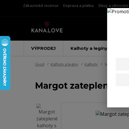
Zákaznické recenze
Doprava a platba
Slevy a věrnostn
VÝPRODEJ
Kalhoty a legíny
Úvod
Kalhoty a legíny
Kalhoty
Margot zatepl
Margot zateplené ka