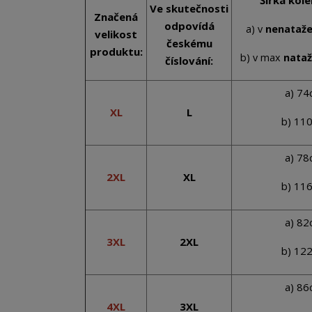
Šířka kol
Ve skutečnosti
Značená
odpovídá
a) v
nenataž
velikost
českému
produktu:
b) v max
nata
číslování:
a) 7
XL
L
b) 11
a) 7
2XL
XL
b) 11
a) 8
3XL
2XL
b) 12
a) 8
4XL
3XL