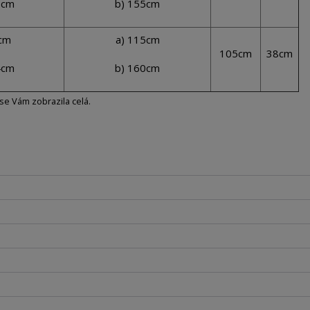
8cm
b) 155cm
0cm
a) 115cm
105cm
38cm
4cm
b) 160cm
 se Vám zobrazila celá.