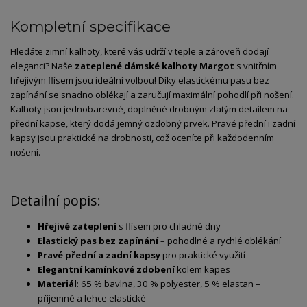
Kompletní specifikace
Hledáte zimní kalhoty, které vás udrží v teple a zároveň dodají
eleganci? Naše
zateplené dámské kalhoty Margot
s vnitřním
hřejivým flísem jsou ideální volbou! Díky elastickému pasu bez
zapínání se snadno oblékají a zaručují maximální pohodlí při nošení.
Kalhoty jsou jednobarevné, doplněné drobným zlatým detailem na
přední kapse, který dodá jemný ozdobný prvek. Pravé přední i zadní
kapsy jsou praktické na drobnosti, což oceníte při každodenním
nošení.
Detailní popis:
Hřejivé zateplení
s flísem pro chladné dny
Elastický pas bez zapínání
– pohodlné a rychlé oblékání
Pravé přední a zadní kapsy
pro praktické využití
Elegantní kamínkové zdobení
kolem kapes
Materiál
: 65 % bavlna, 30 % polyester, 5 % elastan –
příjemné a lehce elastické