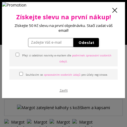
0
Získejte slevu na první nákup!
0 Kč
Získejte 50 Kč slevu na první objednávku. Stačí zadat váš
email!
Menu
Odeslat
Úvod
Kalhoty a legíny
Kalhoty
Margot zateplené kalhoty s kožíškem
a kapsami
Přeji si odebírat novinky e-mailem dle
podmínek zpracování osobních
údajů
.
Margot zateplené kalhoty s
Souhlasím se
zpracováním osobních údajů
pro účely registrace.
kožíškem a kapsami
Zavřít