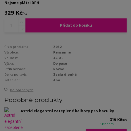
Nejsme plátci DPH
329 Kč
/
ks
Přidat do košíku
Číslo produktu:
Z032
Výrobce:
Rensanhe
Velikost:
42, XL
Výška:
Do pasu
Střih nohavic:
Rovné
Délka nohavic:
Zcela dlouhé
Zateplení:
Ano
Do oblíbených
Podobné produkty
Astrid elegantní zateplené kalhoty pro baculky
319 Kč
/
ks
Skladem