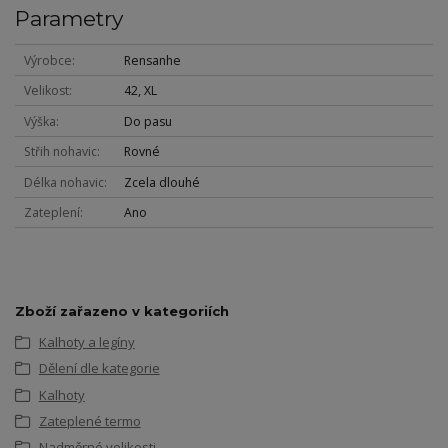
Parametry
Výrobce
Rensanhe
Velikost
42, XL
Výška
Do pasu
Střih nohavic
Rovné
Délka nohavic
Zcela dlouhé
Zateplení
Ano
Zboží zařazeno v kategoriích
Kalhoty a legíny
Dělení dle kategorie
Kalhoty
Zateplené termo
Nadměrné velikosti