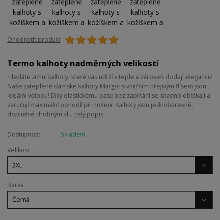
Ohodnotit produkt
Termo kalhoty nadměrných velikostí
Hledáte zimní kalhoty, které vás udrží v teple a zároveň dodají eleganci?
Naše zateplené dámské kalhoty Margot s vnitřním hřejivým flísem jsou
ideální volbou! Díky elastickému pasu bez zapínání se snadno oblékají a
zaručují maximální pohodlí při nošení. Kalhoty jsou jednobarevné,
doplněné drobným zl...
celý popis
Dostupnost
Skladem
Velikost
Barva