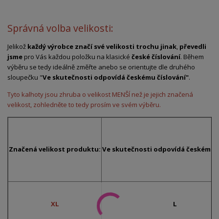
Správná volba velikosti:
Jelikož
každý výrobce značí své velikosti trochu jinak
,
převedli
jsme
pro Vás každou položku na klasické
české číslování
. Během
výběru se tedy ideálně změřte anebo se orientujte dle druhého
sloupečku "
Ve skutečnosti odpovídá českému číslování"
.
Tyto kalhoty jsou zhruba o velikost MENŠÍ než je jejich značená
velikost, zohledněte to tedy prosím ve svém výběru.
Značená velikost produktu:
Ve skutečnosti odpovídá českému č
XL
L