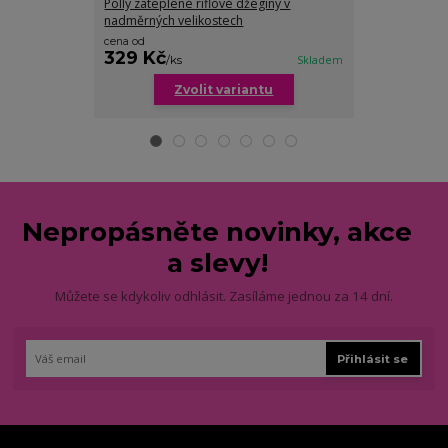
Polly zateplené riflové džegíny v
Astrid elegant
nadměrných velikostech
baculky
cena od
329 Kč
319 Kč
/
ks
Skladem
/
ks
Zvolit variantu
Zv
Nepropásněte novinky, akce
a slevy!
Můžete se kdykoliv odhlásit. Zasíláme jednou za 14 dní.
Přihlásit se