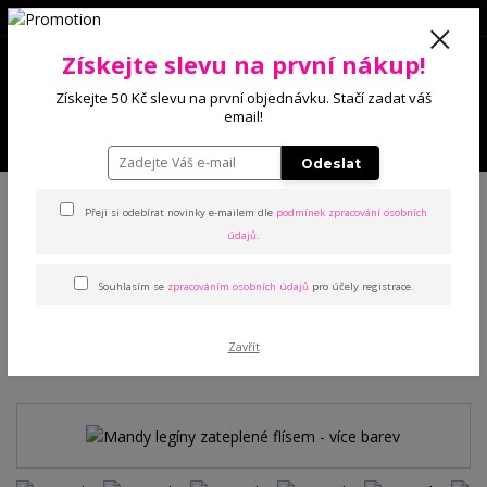
0
Získejte slevu na první nákup!
0 Kč
Získejte 50 Kč slevu na první objednávku. Stačí zadat váš
email!
Menu
Odeslat
Úvod
Kalhoty a legíny
Legíny
Mandy legíny zateplené flísem - více
barev
Přeji si odebírat novinky e-mailem dle
podmínek zpracování osobních
údajů
.
Mandy legíny zateplené
Souhlasím se
zpracováním osobních údajů
pro účely registrace.
flísem - více barev
Zavřít
TOP produkt