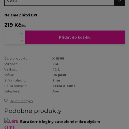
Nejsme plátci DPH
219 Kč
/
ks
Přidat do košíku
Číslo produktu:
X-0300
Výrobce:
S&L
Velikost:
40, L
Výška:
Do pasu
Střih nohavic:
Slim
Délka nohavic:
Zcela dlouhé
Zateplení:
Ano
Do oblíbených
Podobné produkty
Bára černé legíny zateplené mikroplyšem