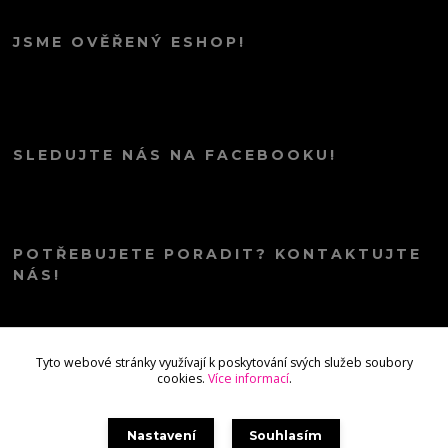
JSME OVĚŘENÝ ESHOP!
SLEDUJTE NÁS NA FACEBOOKU!
POTŘEBUJETE PORADIT? KONTAKTUJTE
NÁS!
info@kana.love
Tyto webové stránky využívají k poskytování svých služeb soubory
cookies.
Více informací
.
Nastavení
Souhlasím