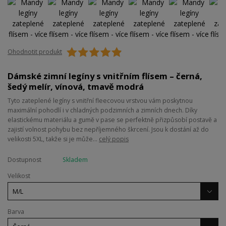
Ohodnotit produkt
Dámské zimní legíny s vnitřním flísem – černá,
šedý melír, vínová, tmavě modrá
Tyto zateplené legíny s vnitřní fleecovou vrstvou vám poskytnou
maximální pohodlí i v chladných podzimních a zimních dnech. Díky
elastickému materiálu a gumě v pase se perfektně přizpůsobí postavě a
zajistí volnost pohybu bez nepříjemného škrcení. Jsou k dostání až do
velikosti 5XL, takže si je může...
celý popis
Dostupnost
Skladem
Velikost
Barva