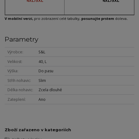
4XL/5XL
4XL/5XL
V mobilní verzi,
pro zobrazení celé tabulky,
posunujte prstem
doleva
.
Parametry
Výrobce
S&L
Velikost
40, L
Výška
Do pasu
Střih nohavic
Slim
Délka nohavic
Zcela dlouhé
Zateplení
Ano
Zboží zařazeno v kategoriích