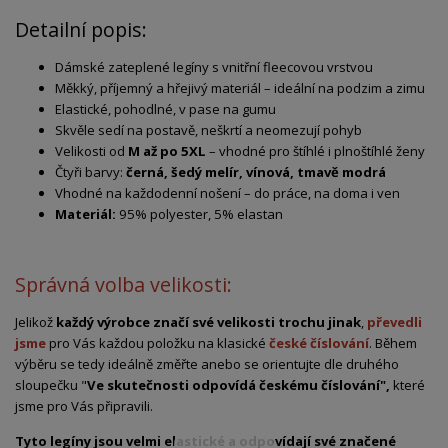
Detailní popis:
Dámské zateplené legíny s vnitřní fleecovou vrstvou
Měkký, příjemný a hřejivý materiál – ideální na podzim a zimu
Elastické, pohodlné, v pase na gumu
Skvěle sedí na postavě, neškrtí a neomezují pohyb
Velikosti od
M až po 5XL
– vhodné pro štíhlé i plnoštíhlé ženy
Čtyři barvy:
černá, šedý melír, vínová, tmavě modrá
Vhodné na každodenní nošení – do práce, na doma i ven
Materiál:
95% polyester, 5% elastan
Správná volba velikosti:
Jelikož
každý výrobce značí své velikosti trochu jinak
,
převedli
jsme
pro Vás každou položku na klasické
české číslování
. Během
výběru se tedy ideálně změřte anebo se orientujte dle druhého
sloupečku "
Ve skutečnosti odpovídá českému číslování",
které
jsme pro Vás připravili.
Tyto legíny jsou velmi elastické a odpovídají své značené