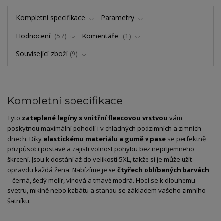
Kompletní specifikace
Parametry
Hodnocení
57
Komentáře
1
Související zboží
9
Kompletní specifikace
Tyto
zateplené legíny s vnitřní fleecovou vrstvou
vám
poskytnou maximální pohodlí i v chladných podzimních a zimních
dnech. Díky
elastickému materiálu a gumě v pase
se perfektně
přizpůsobí postavě a zajistí volnost pohybu bez nepříjemného
škrcení. Jsou k dostání až do velikosti 5XL, takže si je může užít
opravdu každá žena. Nabízíme je ve
čtyřech oblíbených barvách
– černá, šedý melír, vínová a tmavě modrá. Hodí se k dlouhému
svetru, mikině nebo kabátu a stanou se základem vašeho zimního
šatníku.