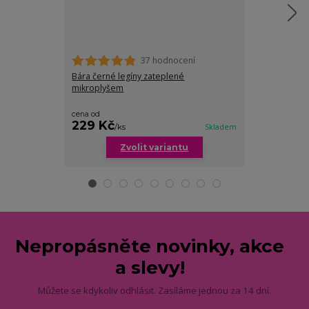
37 hodnocení
Bára černé legíny zateplené
Candy klasické 
mikroplyšem
barev
cena od
229 Kč
199 Kč
/
ks
Skladem
/
ks
Zvolit variantu
Zv
Nepropásněte novinky, akce
a slevy!
Můžete se kdykoliv odhlásit. Zasíláme jednou za 14 dní.