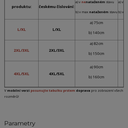
a) v
ne
nataženém
stavu
a) v
n
produktu:
českému číslování:
b) v max
nataženém
stavu
b) v 
a) 75cm
L/XL
L/XL
b) 140cm
a) 82cm
2XL/3XL
2XL/3XL
b) 150cm
a) 90cm
4XL/5XL
4XL/5XL
b) 160cm
V
mobilní verzi
posunujte tabulku prstem
doprava
pro zobrazení všech
rozměrů!
Parametry