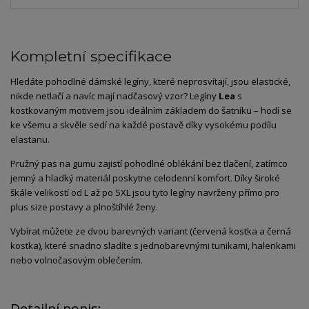
Kompletní specifikace
Hledáte pohodlné dámské legíny, které neprosvítají, jsou elastické,
nikde netlačí a navíc mají nadčasový vzor? Legíny
Lea
s
kostkovaným motivem jsou ideálním základem do šatníku – hodí se
ke všemu a skvěle sedí na každé postavě díky vysokému podílu
elastanu.
Pružný pas na gumu zajistí pohodlné oblékání bez tlačení, zatímco
jemný a hladký materiál poskytne celodenní komfort. Díky široké
škále velikostí od L až po 5XL jsou tyto legíny navrženy přímo pro
plus size postavy a plnoštíhlé ženy.
Vybírat můžete ze dvou barevných variant (červená kostka a černá
kostka), které snadno sladíte s jednobarevnými tunikami, halenkami
nebo volnočasovým oblečením.
Detailní popis: