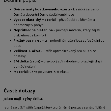
Dvě varianty kostkovaného vzoru
– klasická červeno-
černá a decentní černo-šedá kombinace
Vysoce elastický materiál
– přizpůsobí se křivkám a
neomezuje v pohybu
Neprůhledná pletenina
– pevnější materiál, který zajistí
diskrétnost a komfort
Pružný pas na gumu
– pohodlné nošení bez zařezávání do
pasu
Velikosti L až 5XL
– střih optimalizovaný pro plus size
postavy
3/4 délka (capri)
– praktický střih vhodný pro teplejší dny i
domácí nošení
Materiál:
95 % polyester, 5 % elastan
Časté dotazy
Jakou mají legíny délku?
Jedná se o 3/4 střih (capri), který u průměrné postavy sahá přibližně