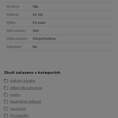
Výrobce
S&L
Velikost
50, 5XL
Výška
Do pasu
Střih nohavic
Slim
Délka nohavic
3/4 pod kolena
Zateplení
Ne
Zboží zařazeno v kategoriích
Kalhoty a legíny
Dělení dle kategorie
Legíny
Nadměrné velikosti
Sportovní
Pro baculky