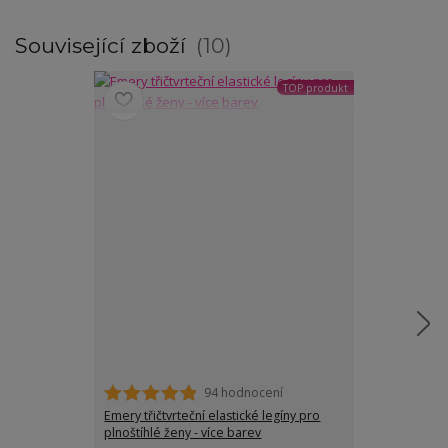
Související zboží
10
TOP produkt
94 hodnocení
Emery třičtvrteční elastické legíny pro
Marina 3/4 le
plnoštíhlé ženy - více barev
baculky