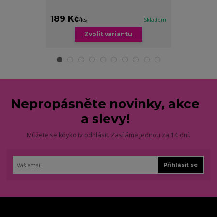
189 Kč
179 Kč
/
ks
Skladem
/
ks
Zvolit variantu
Zv
Nepropásněte novinky, akce
a slevy!
Můžete se kdykoliv odhlásit. Zasíláme jednou za 14 dní.
Přihlásit se