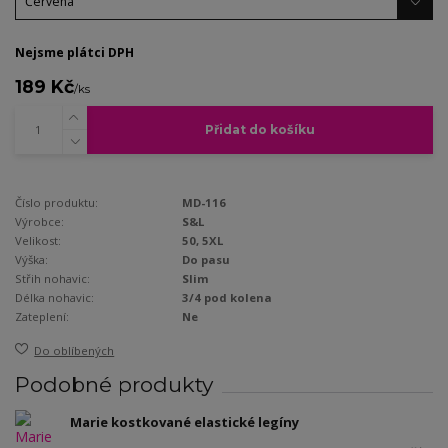
Nejsme plátci DPH
189 Kč
/
ks
Přidat do košíku
Číslo produktu:
MD-116
Výrobce:
S&L
Velikost:
50, 5XL
Výška:
Do pasu
Střih nohavic:
Slim
Délka nohavic:
3/4 pod kolena
Zateplení:
Ne
Do oblíbených
Podobné produkty
Marie kostkované elastické legíny