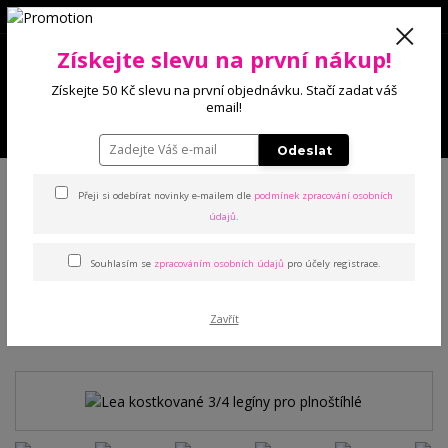
0
Získejte slevu na první nákup!
0 Kč
Získejte 50 Kč slevu na první objednávku. Stačí zadat váš
email!
Menu
Odeslat
Úvod
Kalhoty a legíny
Legíny
Lea kostkované 3/4 legíny pro
plnoštíhlé
Přeji si odebírat novinky e-mailem dle
podmínek zpracování osobních
údajů
.
Lea kostkované 3/4 legíny
Souhlasím se
zpracováním osobních údajů
pro účely registrace.
pro plnoštíhlé
Zavřít
Novinka