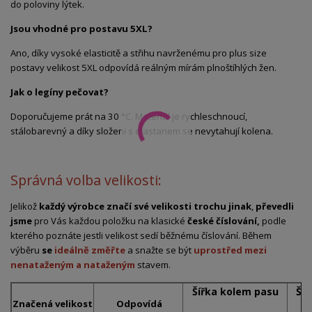
do poloviny lýtek.
Jsou vhodné pro postavu 5XL?
Ano, díky vysoké elasticitě a střihu navrženému pro plus size
postavy velikost 5XL odpovídá reálným mírám plnoštíhlých žen.
Jak o legíny pečovat?
Doporučujeme prát na 30 °C. Materiál je rychleschnoucí,
stálobarevný a díky složení s elastanem se nevytahují kolena.
Správná volba velikosti:
Jelikož
každý výrobce značí své velikosti trochu jinak
,
převedli
jsme
pro Vás každou položku na klasické
české číslování,
podle
kterého poznáte jestli velikost sedí běžnému číslování. Během
výběru
se
ideálně změřte
a snažte se být
uprostřed mezi
nenataženým a nataženým
stavem.
Šířka kolem pasu
Ší
Značená
velikost
Odpovídá