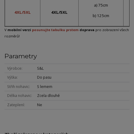
a) 75cm
4XL/5XL
4XL/5XL
b) 125cm
V
mobilní verzi
posunujte tabulku prstem
doprava
pro zobrazení všech
rozměrů!
Parametry
Výrobce
S&L
Výška
Do pasu
Střih nohavic
S lemem
Délka nohavic
Zcela dlouhé
Zateplení
Ne