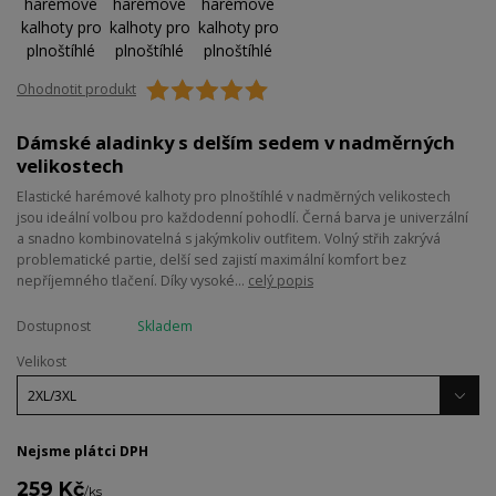
Ohodnotit produkt
Dámské aladinky s delším sedem v nadměrných
velikostech
Elastické harémové kalhoty pro plnoštíhlé v nadměrných velikostech
jsou ideální volbou pro každodenní pohodlí. Černá barva je univerzální
a snadno kombinovatelná s jakýmkoliv outfitem. Volný střih zakrývá
problematické partie, delší sed zajistí maximální komfort bez
nepříjemného tlačení. Díky vysoké...
celý popis
Dostupnost
Skladem
Velikost
Nejsme plátci DPH
259 Kč
/
ks