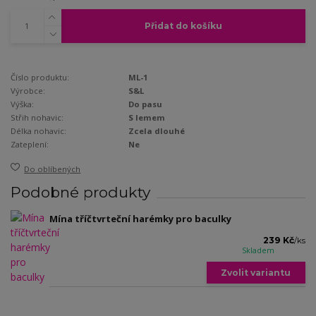
Přidat do košíku
Číslo produktu:
ML-1
Výrobce:
S&L
Výška:
Do pasu
Střih nohavic:
S lemem
Délka nohavic:
Zcela dlouhé
Zateplení:
Ne
Do oblíbených
Podobné produkty
Mína tříčtvrteční harémky pro baculky
239 Kč
/
ks
Skladem
Zvolit variantu