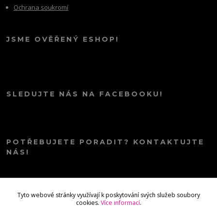
Ochrana soukromí
JSME OVĚŘENÝ ESHOP!
SLEDUJTE NÁS NA FACEBOOKU!
POTŘEBUJETE PORADIT? KONTAKTUJTE
NÁS!
info@kana.love
Tyto webové stránky využívají k poskytování svých služeb soubory
cookies.
Více informací
.