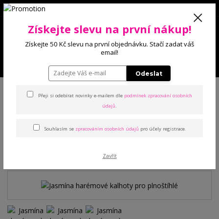
0
Získejte slevu na první nákup!
0 Kč
Získejte 50 Kč slevu na první objednávku. Stačí zadat váš
email!
Menu
Odeslat
Úvod
Kalhoty a legíny
Harémky
Jasmína harémové kalhoty pro
plnoštíhlé
Přeji si odebírat novinky e-mailem dle
podmínek zpracování osobních
údajů
.
Jasmína harémové kalhoty
Souhlasím se
zpracováním osobních údajů
pro účely registrace.
pro plnoštíhlé
Zavřít