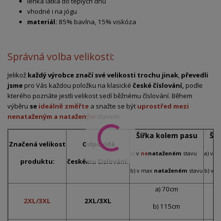
lehká látka do teplých dnů
vhodné i na jógu
materiál:
85% bavlna, 15% viskóza
Správná volba velikosti:
Jelikož
každý výrobce značí své velikosti trochu jinak
,
převedli
jsme
pro Vás každou položku na klasické
české číslování,
podle
kterého poznáte jestli velikost sedí běžnému číslování. Během
výběru
se
ideálně změřte
a snažte se být
uprostřed mezi
nenataženým a nataženým
stavem.
Šířka kolem pasu
Ší
Značená
velikost
Odpovídá
a) v
ne
nataženém
stavu
a) v
n
produktu:
českému číslování:
b) v max
nataženém
stavu
b) v 
a) 70cm
2XL/3XL
2XL/3XL
b) 115cm