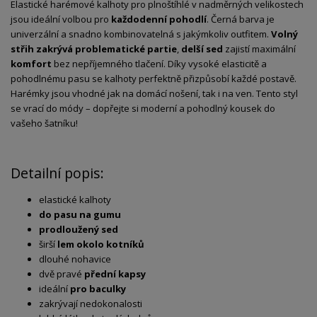
Elastické harémové kalhoty pro plnoštíhlé v nadměrných velikostech
jsou ideální volbou pro
každodenní pohodlí
. Černá barva je
univerzální a snadno kombinovatelná s jakýmkoliv outfitem.
Volný
střih zakrývá problematické partie
,
delší sed
zajistí maximální
komfort
bez nepříjemného tlačení. Díky vysoké elasticitě a
pohodlnému pasu se kalhoty perfektně přizpůsobí každé postavě.
Harémky jsou vhodné jak na domácí nošení, tak i na ven. Tento styl
se vrací do módy – dopřejte si moderní a pohodlný kousek do
vašeho šatníku!
Detailní popis:
elastické kalhoty
do pasu na gumu
prodloužený sed
širší
lem okolo kotníků
dlouhé nohavice
dvě pravé
přední kapsy
ideální
pro baculky
zakrývají nedokonalosti