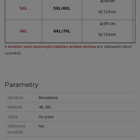
a) 80cm
5XL
5XL/6XL
b) 125cm
a) 85 cm
6XL
6XL/7XL
b) 130cm
V
mobilní verzi posunujte tabulku prstem doleva
pro zobrazení všech
rozměrů!
Parametry
Výrobce
Beisdanna
Velikost
48, 4XL
Výška
Do pasu
Silikonový
Ne
proužek