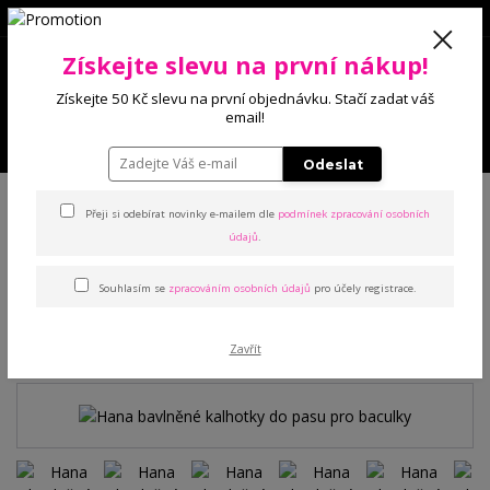
0
Získejte slevu na první nákup!
0 Kč
Získejte 50 Kč slevu na první objednávku. Stačí zadat váš
email!
Menu
Odeslat
Úvod
Kalhotky
Klasické
Hana bavlněné kalhotky do pasu pro baculky
Přeji si odebírat novinky e-mailem dle
podmínek zpracování osobních
údajů
.
Hana bavlněné kalhotky do
Souhlasím se
zpracováním osobních údajů
pro účely registrace.
pasu pro baculky
TOP produkt
Zavřít