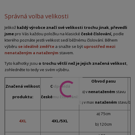
Správná volba velikosti
Jelikož
každý výrobce značí své velikosti trochu jinak
,
převedli
jsme
pro Vás každou položku na klasické
české číslování,
podle
kterého poznáte jestli velikost sedí běžnému číslování. Během
výběru
se ideálně změřte
a snažte se být
uprostřed mezi
nenataženým a nataženým
stavem.
Tyto kalhotky jsou
o trochu větší než je jejich značená velikost
,
zohledněte to tedy ve svém výběru.
Obvod pasu
Značená velikost
Odpovídá
a) v
nenataženém
stavu
a)
produktu:
českému číslování:
b) v max
nataženém
stavu
b) 
a) 75cm
4XL
4XL/5XL
b) 120cm