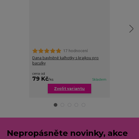
17 hodnocení
Dana bavlněné kalhotky s krajkou pro
Celine kalhotk
baculky
cena od
79 Kč
79 Kč
/
ks
Skladem
/
ks
Zvolit variantu
Zv
Nepropásněte novinky, akce