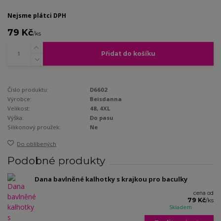
Nejsme plátci DPH
79 Kč
/
ks
Přidat do košíku
Číslo produktu:
D6602
Výrobce:
Beisdanna
Velikost:
48, 4XL
Výška:
Do pasu
Silikonový proužek:
Ne
Do oblíbených
Podobné produkty
Dana bavlněné kalhotky s krajkou pro baculky
cena od
79 Kč
/
ks
Skladem