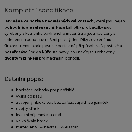
Kompletní specifikace
Bavlněné kalhotky v nadměrných velikostech,
které jsou nejen
pohodlné, ale i elegantní
. Naše kalhotky pro baculky jsou
vyrobeny z kvalitního bavlněného materiálu a jsou navrženy s
ohledem na pohodlné nošení po celý den. Díky zdvojenému
širokému lemu okolo pasu se perfektně přizpůsobí vaší postavě a
nezařezávají se do kůže
. Kalhotky jsou navíc jsou vybaveny
dvojitým klínkem
pro maximální pohodlí.
Detailní popis:
bavlněné kalhotky pro plnoštíhlé
výška do pasu
zdvojený hladký pas bez zařezávajících se gumiček
dvojitý klínek
kvalitní příjemný materiál
velká škála barev
materiál:
95% bavlna, 5% elastan