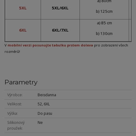
a) 80cm
5XL
5XL/6XL
b) 125cm
a) 85 cm
6XL
6XL/7XL
b) 130cm
V
mobilní verzi posunujte tabulku prstem doleva
pro zobrazení všech
rozměrů!
Parametry
Výrobce
Beisdanna
Velikost
52, 6XL
Výška
Do pasu
Silikonový
Ne
proužek