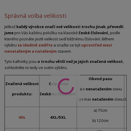
Správná volba velikosti
Jelikož
každý výrobce značí své velikosti trochu jinak
,
převedli
jsme
pro Vás každou položku na klasické
české číslování,
podle
kterého poznáte jestli velikost sedí běžnému číslování. Během
výběru
se ideálně změřte
a snažte se být
uprostřed mezi
nenataženým a nataženým
stavem.
Tyto kalhotky jsou
o trochu větší než je jejich značená velikost
,
zohledněte to tedy ve svém výběru.
Obvod pasu
Značená velikost
Odpovídá
a) v
nenataženém
stavu
a)
produktu:
českému číslování:
b) v max
nataženém
stavu
b) 
a) 75cm
4XL
4XL/5XL
b) 120cm