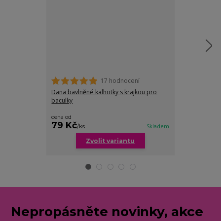
17 hodnocení
Dana bavlněné kalhotky s krajkou pro
Celine kalhotk
baculky
cena od
79 Kč
79 Kč
/
ks
Skladem
/
ks
Zvolit variantu
Zv
Nepropásněte novinky, akce