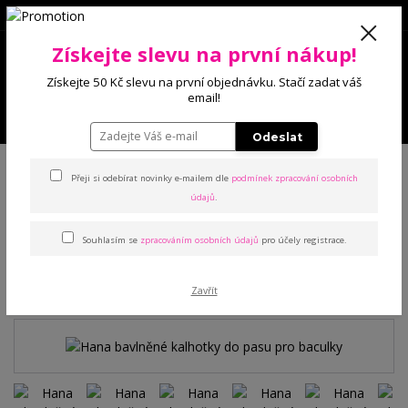
0
Získejte slevu na první nákup!
0 Kč
Získejte 50 Kč slevu na první objednávku. Stačí zadat váš
email!
Menu
Odeslat
Úvod
Kalhotky
Klasické
Hana bavlněné kalhotky do pasu pro baculky
Přeji si odebírat novinky e-mailem dle
podmínek zpracování osobních
údajů
.
Hana bavlněné kalhotky do
Souhlasím se
zpracováním osobních údajů
pro účely registrace.
pasu pro baculky
TOP produkt
Zavřít