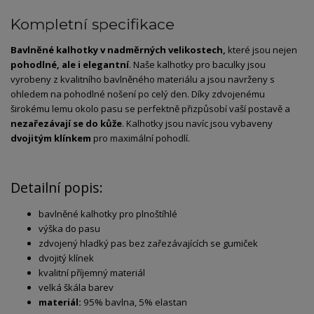
Kompletní specifikace
Bavlněné kalhotky v nadměrných velikostech,
které jsou nejen
pohodlné, ale i elegantní
. Naše kalhotky pro baculky jsou
vyrobeny z kvalitního bavlněného materiálu a jsou navrženy s
ohledem na pohodlné nošení po celý den. Díky zdvojenému
širokému lemu okolo pasu se perfektně přizpůsobí vaší postavě a
nezařezávají se do kůže
. Kalhotky jsou navíc jsou vybaveny
dvojitým klínkem
pro maximální pohodlí.
Detailní popis:
bavlněné kalhotky pro plnoštíhlé
výška do pasu
zdvojený hladký pas bez zařezávajících se gumiček
dvojitý klínek
kvalitní příjemný materiál
velká škála barev
materiál:
95% bavlna, 5% elastan