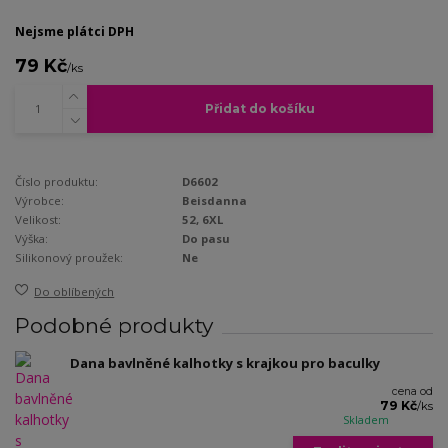
Nejsme plátci DPH
79 Kč
/
ks
Přidat do košíku
Číslo produktu:
D6602
Výrobce:
Beisdanna
Velikost:
52, 6XL
Výška:
Do pasu
Silikonový proužek:
Ne
Do oblíbených
Podobné produkty
Dana bavlněné kalhotky s krajkou pro baculky
cena od
79 Kč
/
ks
Skladem