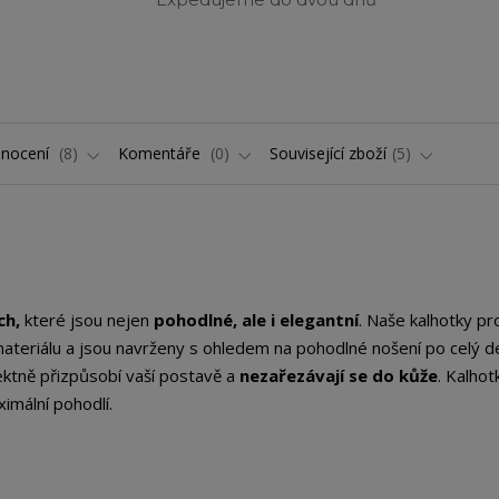
nocení
8
Komentáře
0
Související zboží
5
ch,
které jsou nejen
pohodlné, ale i elegantní
. Naše kalhotky pr
materiálu a jsou navrženy s ohledem na pohodlné nošení po celý d
ktně přizpůsobí vaší postavě a
nezařezávají se do kůže
. Kalhot
imální pohodlí.