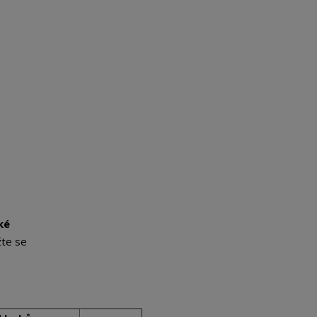
ké
žte se