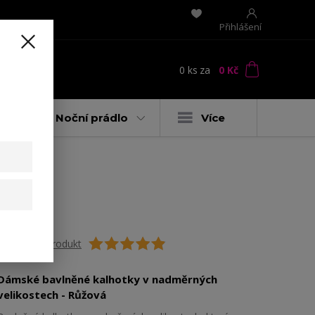
Přihlášení
0
ks
za
0 Kč
t
y
Noční prádlo
Více
Ohodnotit produkt
Dámské bavlněné kalhotky v nadměrných
velikostech - Růžová