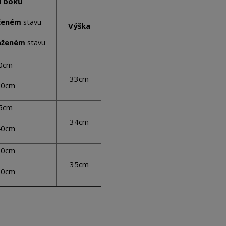
 boků
ženém
stavu
Výška
u
aženém
stav
90cm
33cm
30cm
95cm
34cm
40cm
00cm
35cm
50cm