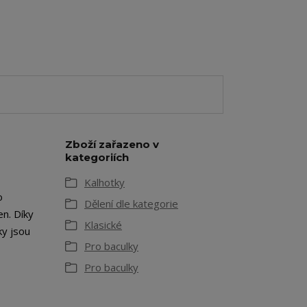
Zboží zařazeno v
kategoriích
Kalhotky
o
Dělení dle kategorie
en. Díky
Klasické
ky jsou
Pro baculky
Pro baculky