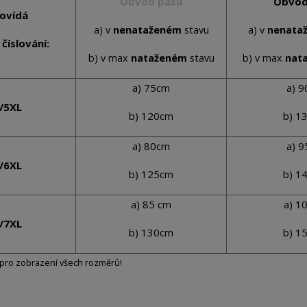
Obvod pasu
Obvod
ovídá
a) v
nenataženém
stavu
a) v
nenata
číslování:
b) v max
nataženém
stavu
b) v max
nat
a) 75cm
a) 
/5XL
b) 120cm
b) 1
a) 80cm
a) 
/6XL
b) 125cm
b) 1
a) 85 cm
a) 1
/7XL
b) 130cm
b) 1
pro zobrazení všech rozměrů!