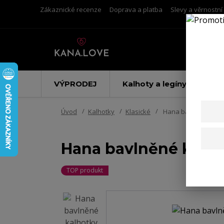
Zákaznické recenze
Doprava a platba
Slevy a věrnostn
VÝPRODEJ
Kalhoty a legíny
Úvod
Kalhotky
Klasické
Hana bavlněné kalh
Hana bavlněné kalho
TOP produkt