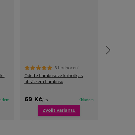
8 hodnocení
2ks
Odette bambusové kalhotky s
Tessa bavlně
obrázkem bambusu
pro baculky
Ušetříte až 
cena od
69 Kč
89 Kč
ladem
/
ks
Skladem
/
ks
Zvolit variantu
Zvo