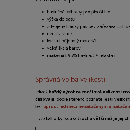
bavlněné kalhotky pro plnoštíhlé
výška do pasu
zdvojený hladký pas bez zařezávajících s
dvojitý klínek
kvalitní příjemný materiál
velká škála barev
materiál:
95% bavlna, 5% elastan
Správná volba velikosti
Jelikož
každý výrobce značí své velikosti tro
číslování,
podle kterého poznáte jestli veliko
být
uprostřed mezi nenataženým a nataže
Tyto kalhotky jsou
o trochu větší než je jejic