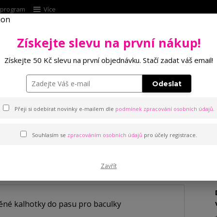
í program
Více
Získejte slevu na první nákup!
Hleda
Získejte 50 Kč slevu na první objednávku. Stačí zadat váš email!
Punčochové zboží
Kalhotky
Podprsenk
Odeslat
otky do pasu pro baculky
Přeji si odebírat novinky e-mailem dle
podmínek zpracování osobních údajů
.
Souhlasím se
zpracováním osobních údajů
pro účely registrace.
tky do pasu pro baculky
Zavřít