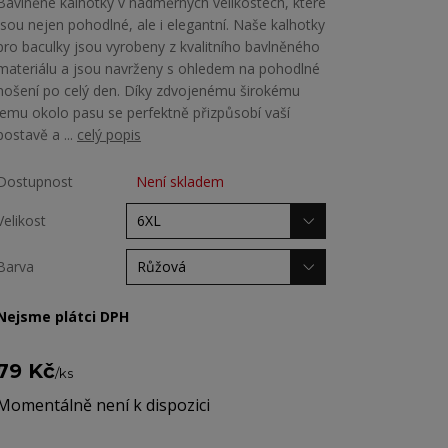
Bavlněné kalhotky v nadměrných velikostech, které
jsou nejen pohodlné, ale i elegantní. Naše kalhotky
pro baculky jsou vyrobeny z kvalitního bavlněného
materiálu a jsou navrženy s ohledem na pohodlné
nošení po celý den. Díky zdvojenému širokému
lemu okolo pasu se perfektně přizpůsobí vaší
postavě a ...
celý popis
Dostupnost
Není skladem
Velikost
Barva
Nejsme plátci DPH
79 Kč
/
ks
Momentálně není k dispozici