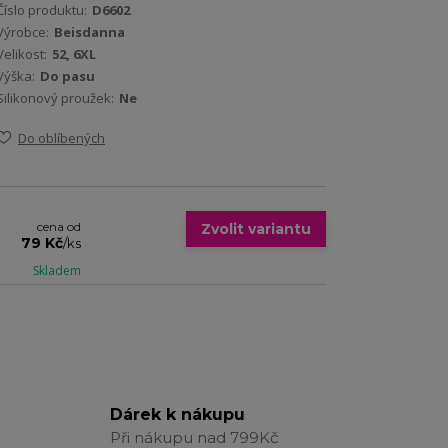
Číslo produktu:
D6602
Výrobce:
Beisdanna
Velikost:
52, 6XL
Výška:
Do pasu
Silikonový proužek:
Ne
Do oblíbených
cena od
Zvolit variantu
79 Kč
/
ks
Skladem
Dárek k nákupu
Při nákupu nad 799Kč