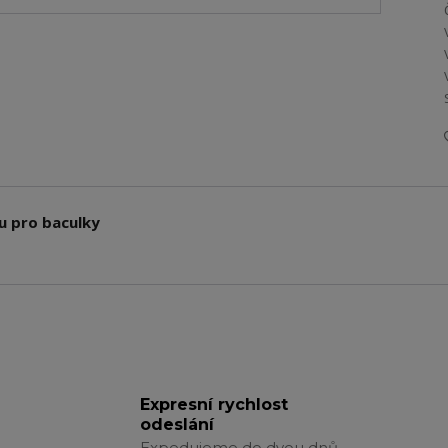
u pro baculky
Expresní rychlost
odeslání
Expedujeme do dvou dnů