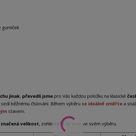
e gumiček
chu jinak
,
převedli jsme
pro Vás každou položku na klasické
čes
st sedí běžnému číslování. Během výběru
se ideálně změřte
a sna
ným
stavem.
h značená velikost
, zohledněte to tedy ve svém výběru.