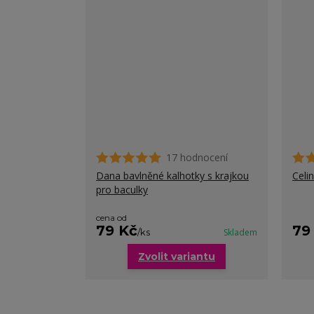
17 hodnocení
Dana bavlněné kalhotky s krajkou
Celi
pro baculky
cena od
79 Kč
79
/
ks
Skladem
Zvolit variantu