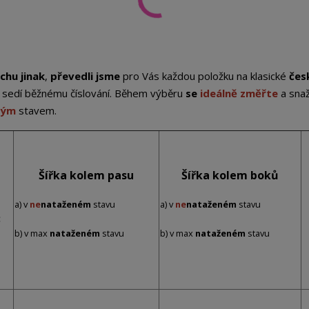
chu jinak
,
převedli jsme
pro Vás každou položku na klasické
čes
st sedí běžnému číslování. Během výběru
se
ideálně změřte
a sna
ným
stavem.
Šířka kolem pasu
Šířka kolem boků
a) v
ne
nataženém
stavu
a) v
ne
nataženém
stavu
:
b) v max
nataženém
stavu
b) v max
nataženém
stavu