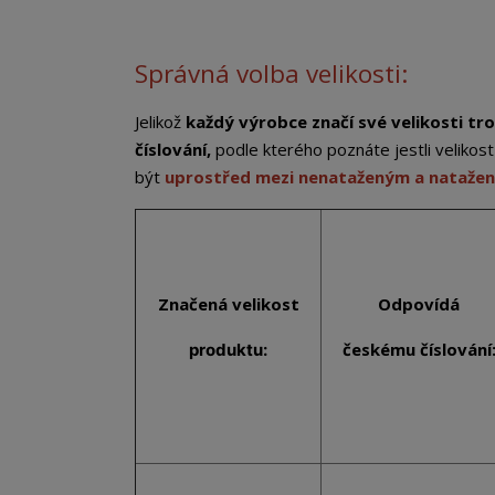
Správná volba velikosti:
Jelikož
každý výrobce značí své velikosti tro
číslování,
podle kterého poznáte jestli veliko
být
uprostřed mezi nenataženým a nataže
Značená
velikost
Odpovídá
českému číslování
produktu: