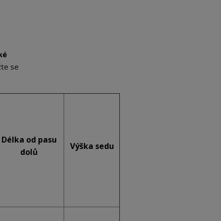
ké
žte se
Délka od pasu
Výška sedu
dolů