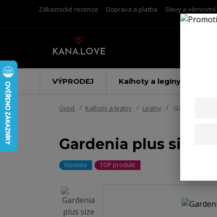
Zákaznické recenze
Doprava a platba
Slevy a věrnostn
VÝPRODEJ
Kalhoty a legíny
Úvod
Kalhoty a legíny
Legíny
Gardenia plus 
Gardenia plus size k
Novinka
TOP produkt