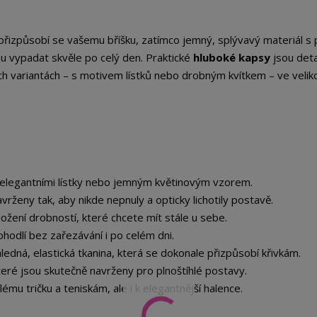
 přizpůsobí se vašemu bříšku, zatímco jemný, splývavý materiál s 
ou vypadat skvěle po celý den. Praktické
hluboké kapsy
jsou det
ých variantách – s motivem lístků nebo drobným kvítkem – ve velik
 elegantními lístky nebo jemným květinovým vzorem.
vrženy tak, aby nikde nepnuly a opticky lichotily postavě.
ložení drobností, které chcete mít stále u sebe.
hodlí bez zařezávání i po celém dni.
edná, elastická tkanina, která se dokonale přizpůsobí křivkám.
teré jsou skutečně navrženy pro plnoštíhlé postavy.
lému tričku a teniskám, ale i k elegantnější halence.