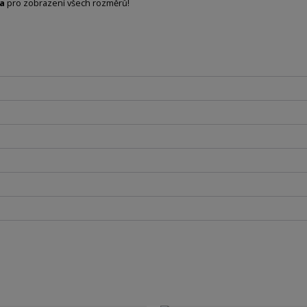
va
pro zobrazení všech rozměrů!