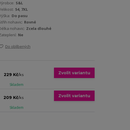
Výrobce:
S&L
Velikost:
54, 7XL
Výška:
Do pasu
Střih nohavic:
Rovné
Délka nohavic:
Zcela dlouhé
Zateplení:
Ne
Do oblíbených
Zvolit variantu
229 Kč
/
ks
Skladem
Zvolit variantu
209 Kč
/
ks
Skladem