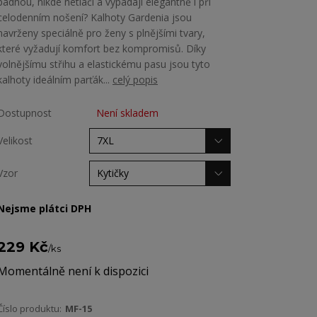
padnou, nikde netlačí a vypadají elegantně i při
celodenním nošení? Kalhoty Gardenia jsou
navrženy speciálně pro ženy s plnějšími tvary,
které vyžadují komfort bez kompromisů. Díky
volnějšímu střihu a elastickému pasu jsou tyto
kalhoty ideálním parťák...
celý popis
Dostupnost
Není skladem
Velikost
Vzor
Nejsme plátci DPH
229 Kč
/
ks
Momentálně není k dispozici
Číslo produktu:
MF-15