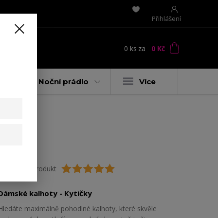
Přihlášení
0
ks
za
0 Kč
t
y
Noční prádlo
Více
Ohodnotit produkt
Dámské kalhoty - Kytičky
Hledáte maximálně pohodlné kalhoty, které skvěle