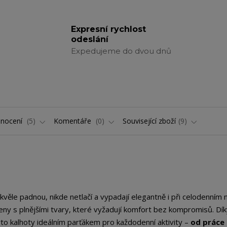
Expresní rychlost
odeslání
Expedujeme do dvou dnů
nocení
5
Komentáře
0
Související zboží
9
skvěle padnou, nikde netlačí a vypadají elegantně i při celodenním 
eny s plnějšími tvary, které vyžadují komfort bez kompromisů. Dí
to kalhoty ideálním parťákem pro každodenní aktivity –
od práce 