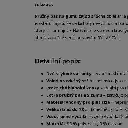
relaxaci.
Pružný pas na gumu
zajistí snadné oblékání a
elastanu zajistí, že se kalhoty nevythnou a bud
který si zamilujete. Nabízíme je ve dvou krásn
které skutečně sedí i postavám 5XL až 7XL.
Detailní popis:
Dvě stylové varianty
– vyberte si mezi
Volný a vzdušný střih
– nohavice jsou na
Praktické hluboké kapsy
– ideální pro u
Extra pružný pas na gumu
– zaručuje po
Materiál vhodný pro plus size
– neprůhl
Velikosti až do 7XL
– konečně kalhoty, k
Všestranné využití
– skvěle vypadají k bí
Materiál:
95 % polyester, 5 % elastan.