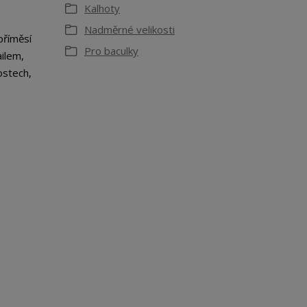
Kalhoty
Nadměrné velikosti
příměsí
Pro baculky
ailem,
ostech,