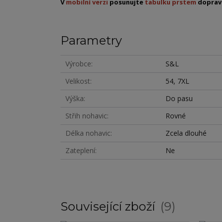
V
mobilní verzi
posunujte
tabulku prstem
dopra
Parametry
Výrobce
S&L
Velikost
54, 7XL
Výška
Do pasu
Střih nohavic
Rovné
Délka nohavic
Zcela dlouhé
Zateplení
Ne
Související zboží
9