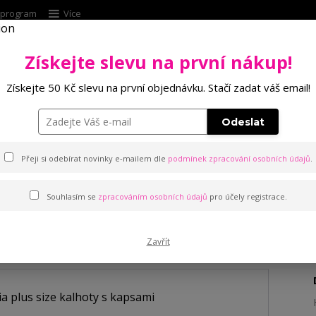
í program
Více
Získejte slevu na první nákup!
Hleda
Získejte 50 Kč slevu na první objednávku. Stačí zadat váš email!
Punčochové zboží
Kalhotky
Podprsenk
Odeslat
size kalhoty s kapsami
Přeji si odebírat novinky e-mailem dle
podmínek zpracování osobních údajů
.
Souhlasím se
zpracováním osobních údajů
pro účely registrace.
alhoty s kapsami
Zavřít