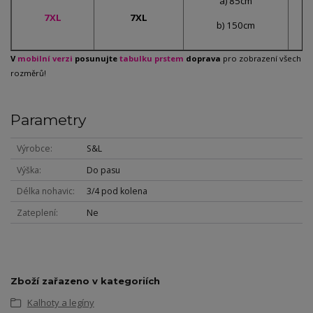
a) 85cm
7XL
7XL
b) 150cm
V
mobilní verzi
posunujte
tabulku prstem
doprava
pro zobrazení všech
rozměrů!
Parametry
Výrobce
S&L
Výška
Do pasu
Délka nohavic
3/4 pod kolena
Zateplení
Ne
Zboží zařazeno v kategoriích
Kalhoty a legíny