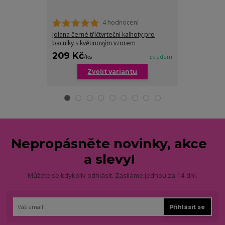
4 hodnocení
Jolana černé tříčtvrteční kalhoty pro
Jana tříčtvrteč
baculky s květinovým vzorem
baculky
209 Kč
209 Kč
/
ks
Skladem
/
ks
Zvolit variantu
Zv
Nepropásněte novinky, akce
a slevy!
Můžete se kdykoliv odhlásit. Zasíláme jednou za 14 dní.
Přihlásit se