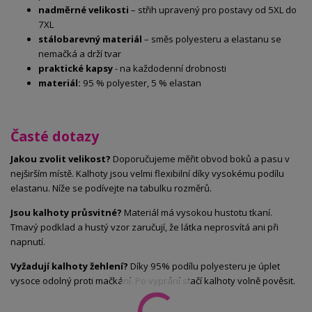
nadměrné velikosti
– střih upravený pro postavy od 5XL do
7XL
stálobarevný materiál
– směs polyesteru a elastanu se
nemačká a drží tvar
praktické kapsy
- na každodenní drobnosti
materiál:
95 % polyester, 5 % elastan
Časté dotazy
Jakou zvolit velikost?
Doporučujeme měřit obvod boků a pasu v
nejširším místě. Kalhoty jsou velmi flexibilní díky vysokému podílu
elastanu. Níže se podívejte na tabulku rozměrů.
Jsou kalhoty průsvitné?
Materiál má vysokou hustotu tkaní.
Tmavý podklad a hustý vzor zaručují, že látka neprosvítá ani při
napnutí.
Vyžadují kalhoty žehlení?
Díky 95% podílu polyesteru je úplet
vysoce odolný proti mačkání. Po vyprání stačí kalhoty volně pověsit.