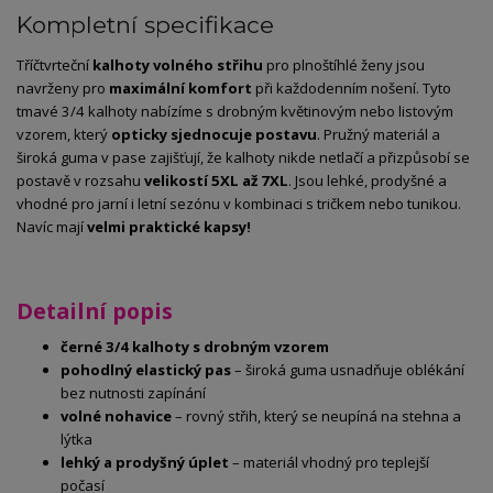
Kompletní specifikace
Tříčtvrteční
kalhoty volného střihu
pro plnoštíhlé ženy jsou
navrženy pro
maximální komfort
při každodenním nošení. Tyto
tmavé 3/4 kalhoty nabízíme s drobným květinovým nebo listovým
vzorem, který
opticky sjednocuje postavu
. Pružný materiál a
široká guma v pase zajišťují, že kalhoty nikde netlačí a přizpůsobí se
postavě v rozsahu
velikostí 5XL až 7XL
. Jsou lehké, prodyšné a
vhodné pro jarní i letní sezónu v kombinaci s tričkem nebo tunikou.
Navíc mají
velmi praktické kapsy!
Detailní popis
černé 3/4 kalhoty s drobným vzorem
pohodlný elastický pas
– široká guma usnadňuje oblékání
bez nutnosti zapínání
volné nohavice
– rovný střih, který se neupíná na stehna a
lýtka
lehký a prodyšný úplet
– materiál vhodný pro teplejší
počasí