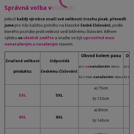
Správná volba velikosti
Jelikož
každý výrobce značí své velikosti trochu jinak
,
převedli
jsme
pro Vás každou položku na klasické
české číslování,
podle
kterého poznáte jestli velikost sedí běžnému číslování. Během
výběru
se
ideálně změřte
a snažte se být
uprostřed mezi
nenataženým a nataženým
stavem.
Obvod kolem pasu
Obv
Značená
velikost
Odpovídá
a) v
ne
nataženém
stavu
a) v
n
českému číslování:
produktu:
b) v max
nataženém
stavu
b) v 
a) 75cm
5XL
5XL
b) 130cm
a) 80cm
6XL
6XL
b) 140cm