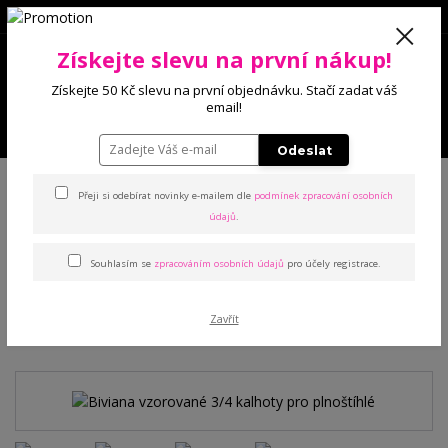
0
Získejte slevu na první nákup!
0 Kč
Získejte 50 Kč slevu na první objednávku. Stačí zadat váš
email!
Menu
Odeslat
Úvod
Kalhoty a legíny
Kalhoty
Biviana vzorované 3/4 kalhoty pro
plnoštíhlé
Přeji si odebírat novinky e-mailem dle
podmínek zpracování osobních
údajů
.
Biviana vzorované 3/4 kalhoty
Souhlasím se
zpracováním osobních údajů
pro účely registrace.
pro plnoštíhlé
Zavřít
Novinka
TOP produkt