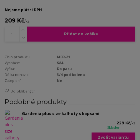
Nejsme plátci DPH
209 Kč
/
ks
Přidat do košíku
Číslo produktu:
MFD-21
Výrobce:
S&L
Výška:
Do pasu
Délka nohavic:
3/4 pod kolena
Zateplení:
Ne
Do oblíbených
Podobné produkty
Gardenia plus size kalhoty s kapsami
229 Kč
/
ks
Skladem
Zvolit variantu