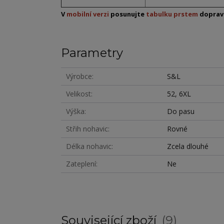
V
mobilní verzi
posunujte
tabulku prstem
dopra
Parametry
Výrobce
S&L
Velikost
52, 6XL
Výška
Do pasu
Střih nohavic
Rovné
Délka nohavic
Zcela dlouhé
Zateplení
Ne
Související zboží
9