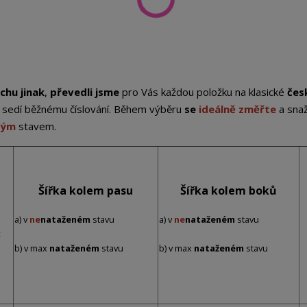
chu jinak
,
převedli jsme
pro Vás každou položku na klasické
čes
st sedí běžnému číslování. Během výběru
se
ideálně změřte
a sna
ným
stavem.
Šířka kolem pasu
Šířka kolem boků
a) v
ne
nataženém
stavu
a) v
ne
nataženém
stavu
:
b) v max
nataženém
stavu
b) v max
nataženém
stavu