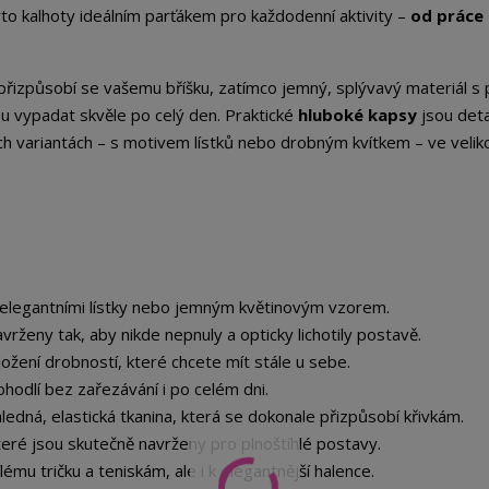
to kalhoty ideálním parťákem pro každodenní aktivity –
od práce 
 přizpůsobí se vašemu bříšku, zatímco jemný, splývavý materiál s 
ou vypadat skvěle po celý den. Praktické
hluboké kapsy
jsou det
ých variantách – s motivem lístků nebo drobným kvítkem – ve velik
 elegantními lístky nebo jemným květinovým vzorem.
vrženy tak, aby nikde nepnuly a opticky lichotily postavě.
ložení drobností, které chcete mít stále u sebe.
hodlí bez zařezávání i po celém dni.
edná, elastická tkanina, která se dokonale přizpůsobí křivkám.
teré jsou skutečně navrženy pro plnoštíhlé postavy.
lému tričku a teniskám, ale i k elegantnější halence.