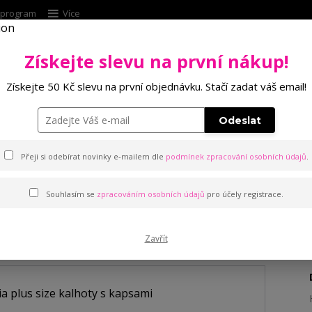
í program
Více
Získejte slevu na první nákup!
Hleda
Získejte 50 Kč slevu na první objednávku. Stačí zadat váš email!
Punčochové zboží
Kalhotky
Podprsenk
Odeslat
size kalhoty s kapsami
Přeji si odebírat novinky e-mailem dle
podmínek zpracování osobních údajů
.
Souhlasím se
zpracováním osobních údajů
pro účely registrace.
alhoty s kapsami
Zavřít