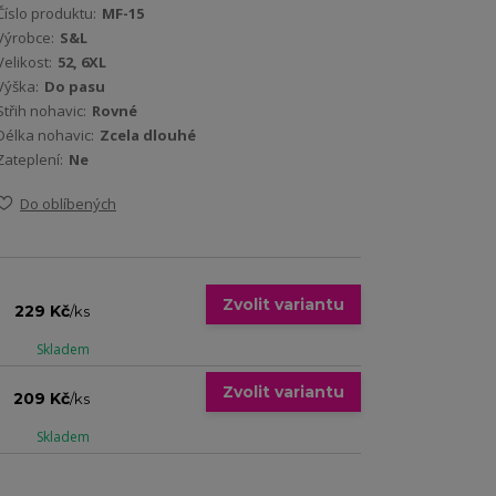
Číslo produktu:
MF-15
Výrobce:
S&L
Velikost:
52, 6XL
Výška:
Do pasu
Střih nohavic:
Rovné
Délka nohavic:
Zcela dlouhé
Zateplení:
Ne
Do oblíbených
Zvolit variantu
229 Kč
/
ks
Skladem
Zvolit variantu
209 Kč
/
ks
Skladem