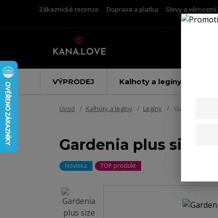
Zákaznické recenze
Doprava a platba
Slevy a věrnostn
VÝPRODEJ
Kalhoty a legíny
Úvod
Kalhoty a legíny
Legíny
Gardenia plus 
Gardenia plus size k
Novinka
TOP produkt