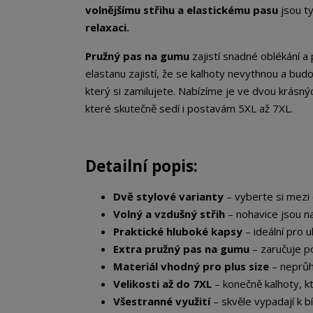
volnějšímu střihu a elastickému pasu
jsou ty
relaxaci.
Pružný pas na gumu
zajistí snadné oblékání a
elastanu zajistí, že se kalhoty nevythnou a bud
který si zamilujete. Nabízíme je ve dvou krásn
které skutečně sedí i postavám 5XL až 7XL.
Detailní popis:
Dvě stylové varianty
– vyberte si mezi
Volný a vzdušný střih
– nohavice jsou na
Praktické hluboké kapsy
– ideální pro u
Extra pružný pas na gumu
– zaručuje po
Materiál vhodný pro plus size
– neprůhl
Velikosti až do 7XL
– konečně kalhoty, k
Všestranné využití
– skvěle vypadají k bí