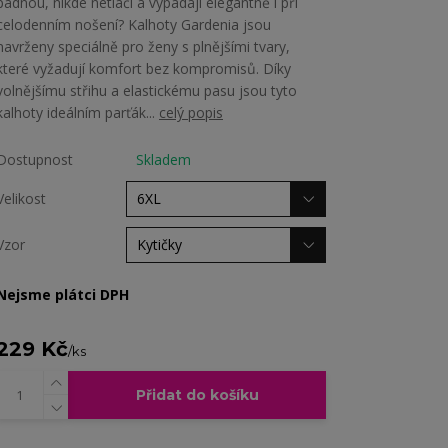
padnou, nikde netlačí a vypadají elegantně i při
celodenním nošení? Kalhoty Gardenia jsou
navrženy speciálně pro ženy s plnějšími tvary,
které vyžadují komfort bez kompromisů. Díky
volnějšímu střihu a elastickému pasu jsou tyto
kalhoty ideálním parťák...
celý popis
Dostupnost
Skladem
Velikost
Vzor
Nejsme plátci DPH
229 Kč
/
ks
Přidat do košíku