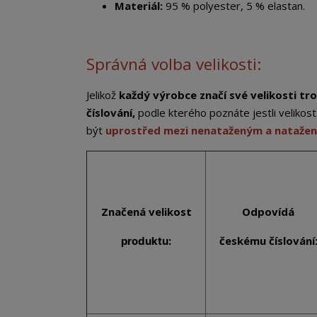
Materiál:
95 % polyester, 5 % elastan.
Správná volba velikosti:
Jelikož
každý výrobce značí své velikosti tro
číslování,
podle kterého poznáte jestli veliko
být
uprostřed mezi nenataženým a nataže
Značená
velikost
Odpovídá
českému číslování
produktu: