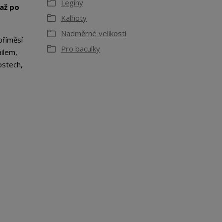
Legíny
až po
Kalhoty
Nadměrné velikosti
příměsí
Pro baculky
ailem,
ostech,