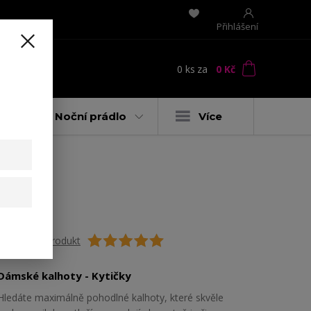
Přihlášení
0
ks
za
0 Kč
t
y
Noční prádlo
Více
Ohodnotit produkt
Dámské kalhoty - Kytičky
Hledáte maximálně pohodlné kalhoty, které skvěle