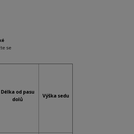
ké
žte se
Délka od pasu
Výška sedu
dolů