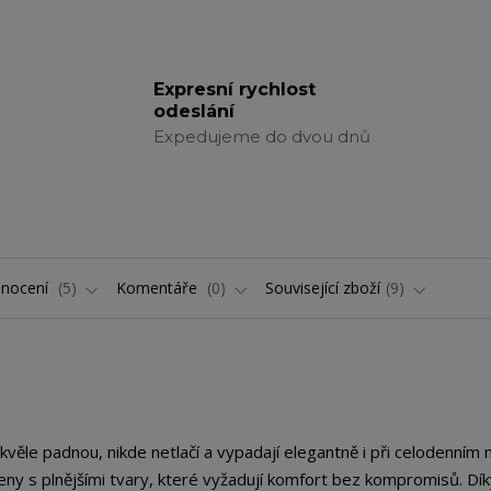
Expresní rychlost
odeslání
Expedujeme do dvou dnů
nocení
5
Komentáře
0
Související zboží
9
skvěle padnou, nikde netlačí a vypadají elegantně i při celodenním 
eny s plnějšími tvary, které vyžadují komfort bez kompromisů. Dí