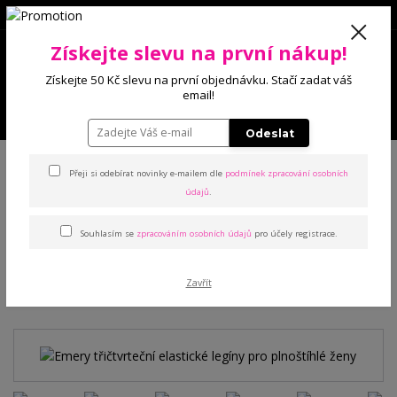
0
Získejte slevu na první nákup!
0 Kč
Získejte 50 Kč slevu na první objednávku. Stačí zadat váš
email!
Menu
Odeslat
Úvod
Kalhoty a legíny
Legíny
Emery třičtvrteční elastické legíny pro
plnoštíhlé ženy
Přeji si odebírat novinky e-mailem dle
podmínek zpracování osobních
údajů
.
Emery třičtvrteční elastické
Souhlasím se
zpracováním osobních údajů
pro účely registrace.
legíny pro plnoštíhlé ženy
Zavřít
TOP produkt