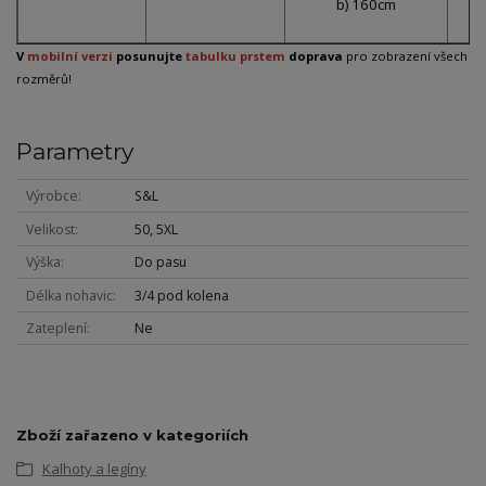
b) 160cm
V
mobilní verzi
posunujte
tabulku prstem
doprava
pro zobrazení všech
rozměrů!
Parametry
Výrobce
S&L
Velikost
50, 5XL
Výška
Do pasu
Délka nohavic
3/4 pod kolena
Zateplení
Ne
Zboží zařazeno v kategoriích
Kalhoty a legíny