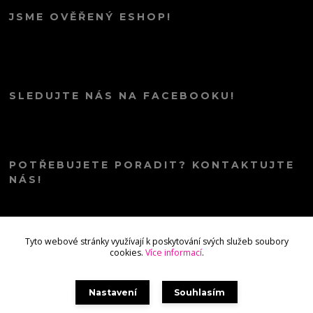
JSME OVĚŘENÝ ESHOP!
SLEDUJTE NÁS NA FACEBOOKU!
POTŘEBUJETE PORADIT? KONTAKTUJTE
NÁS!
info@kana.love
Tyto webové stránky využívají k poskytování svých služeb soubory
cookies.
Více informací
.
Nastavení
Souhlasím