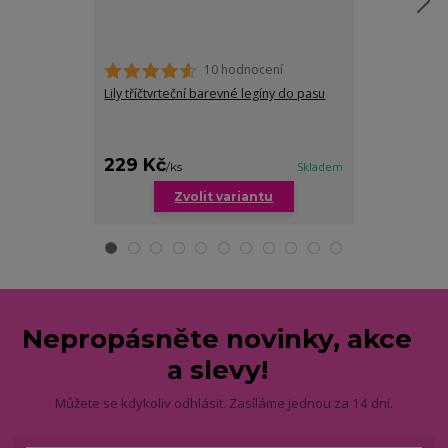
10 hodnocení
Lily tříčtvrteční barevné legíny do pasu
Candy klasické 
barev
229 Kč
199 Kč
/
ks
Skladem
/
ks
Zvolit variantu
Zv
Nepropásněte novinky, akce
a slevy!
Můžete se kdykoliv odhlásit. Zasíláme jednou za 14 dní.