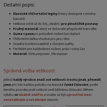
Deitalní popis:
Elastické
třičtvrteční
legíny
Emery
dostupné
v
mnoha
barvách
Velikosti
od
M
až
do
5XL,
ideální
i
pro
plnoštíhlé
postavy
Pružný
materiál
,
který
se
dokonale
přizpůsobí
tvaru
těla
Guma
v
pase
pro
pohodlné
nošení
bez
tlačení
Třičtvrteční
délka
vhodná
pro
jaro
i
léto
Snadno
kombinovatelné
s
různými
outfity
Perfektní
pro
každodenní
nošení,
práci
i
volný
čas
Materiál:
95% polyester, 5% elastan
Správná volba velikosti:
Jelikož
každý výrobce značí své velikosti trochu jinak
,
převedli
jsme
pro Vás každou položku na klasické
české číslování,
podle
kterého poznáte jestli velikost sedí běžnému číslování. Během
výběru
se
ideálně změřte
a snažte se být
uprostřed mezi
nenataženým a nataženým
stavem.