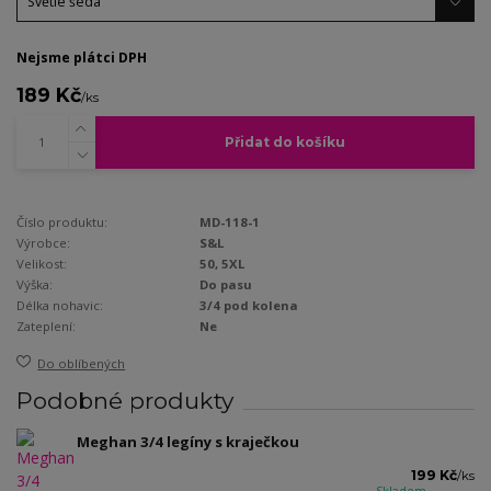
Nejsme plátci DPH
189 Kč
/
ks
Přidat do košíku
Číslo produktu:
MD-118-1
Výrobce:
S&L
Velikost:
50, 5XL
Výška:
Do pasu
Délka nohavic:
3/4 pod kolena
Zateplení:
Ne
Do oblíbených
Podobné produkty
Meghan 3/4 legíny s kraječkou
199 Kč
/
ks