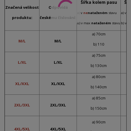
Šířka kolem pasu
Ší
Značená velikost
Odpovídá
a) v
ne
nataženém
stavu
a) v
n
produktu:
českému číslování:
b) v max
nataženém
stavu
b) v 
a) 70cm
M/L
M/L
b) 110
a) 75cm
L/XL
L/XL
b) 130cm
a) 80cm
XL/XXL
XL/XXL
b) 140cm
a) 85cm
2XL/3XL
2XL/3XL
b) 150cm
a) 90cm
4XL/5XL
4XL/5XL