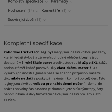
Kompletní specifikace
Parametry
Hodnocení
94
Komentáře
1
Související zboží
11
Kompletní specifikace
Pohodlné
třičtvrteční
legíny
Emery
jsou
ideální
volbou
pro
ženy,
které
hledají
stylové
a
zároveň
pohodlné
oblečení.
Legíny
jsou
dostupné
v
široké
škále
barev
a
velikostech
od
M
až
po
5XL
,
takže
padnou
téměř
každé
postavě.
Díky
elastickému
materiálu
s
vysokou
pružností
a
gumě
v
pase
se
snadno
přizpůsobí
vašemu
tělu,
nikde
netlačí
a
poskytují
maximální
komfort
po
celý
den.
Tyto
legíny
jsou
skvělou
volbou
pro
každodenní
nošení
–
doma,
do
práce
i
na
volný
čas.
Snadno
je
zkombinujete
s
různými
topy,
šaty
nebo
tunikami
a
díky
třičtvrteční
délce
jsou
ideální
pro
jarní
i
letní
sezónu.