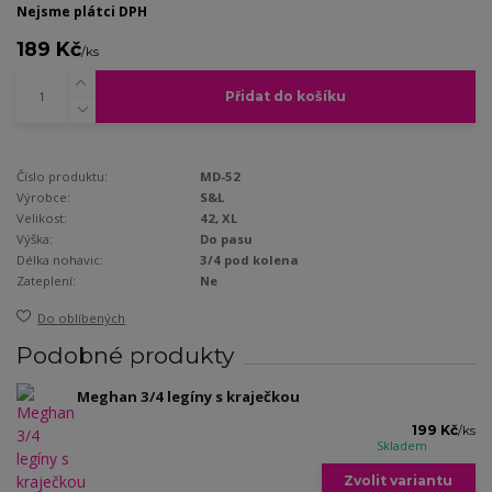
Nejsme plátci DPH
189 Kč
/
ks
Přidat do košíku
Číslo produktu:
MD-52
Výrobce:
S&L
Velikost:
42, XL
Výška:
Do pasu
Délka nohavic:
3/4 pod kolena
Zateplení:
Ne
Do oblíbených
Podobné produkty
Meghan 3/4 legíny s kraječkou
199 Kč
/
ks
Skladem
Zvolit variantu