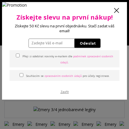
0
Získejte slevu na první nákup!
0 Kč
Získejte 50 Kč slevu na první objednávku. Stačí zadat váš
email!
Menu
Odeslat
Úvod
Kalhoty a legíny
Legíny
Emery 3/4 jednobarevné legíny
Přeji si odebírat novinky e-mailem dle
podmínek zpracování osobních
údajů
.
Emery 3/4 jednobarevné
Souhlasím se
zpracováním osobních údajů
pro účely registrace.
legíny
TOP produkt
Zavřít