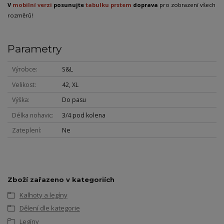
V
mobilní verzi
posunujte
tabulku prstem
doprava
pro zobrazení všech
rozměrů!
Parametry
Výrobce
S&L
Velikost
42, XL
Výška
Do pasu
Délka nohavic
3/4 pod kolena
Zateplení
Ne
Zboží zařazeno v kategoriích
Kalhoty a legíny
Dělení dle kategorie
Legíny