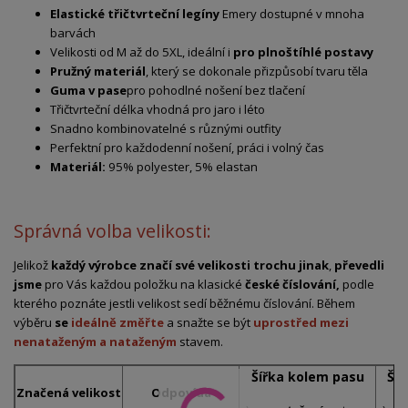
Elastické
třičtvrteční
legíny
Emery
dostupné
v
mnoha
barvách
Velikosti
od
M
až
do
5XL,
ideální
i
pro
plnoštíhlé
postavy
Pružný
materiál
,
který
se
dokonale
přizpůsobí
tvaru
těla
Guma
v
pase
pro
pohodlné
nošení
bez
tlačení
Třičtvrteční
délka
vhodná
pro
jaro
i
léto
Snadno
kombinovatelné
s
různými
outfity
Perfektní
pro
každodenní
nošení,
práci
i
volný
čas
Materiál:
95% polyester, 5% elastan
Správná volba velikosti:
Jelikož
každý výrobce značí své velikosti trochu jinak
,
převedli
jsme
pro Vás každou položku na klasické
české číslování,
podle
kterého poznáte jestli velikost sedí běžnému číslování. Během
výběru
se
ideálně změřte
a snažte se být
uprostřed mezi
nenataženým a nataženým
stavem.
Šířka kolem pasu
Ší
Značená velikost
Odpovídá