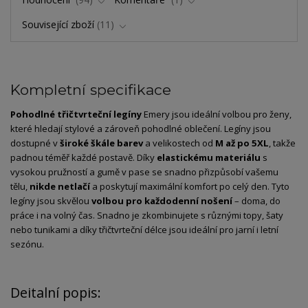
Související zboží
11
Kompletní specifikace
Pohodlné
třičtvrteční
legíny
Emery
jsou
ideální
volbou
pro
ženy,
které
hledají
stylové
a
zároveň
pohodlné
oblečení.
Legíny
jsou
dostupné
v
široké
škále
barev
a
velikostech
od
M
až
po
5XL
,
takže
padnou
téměř
každé
postavě.
Díky
elastickému
materiálu
s
vysokou
pružností
a
gumě
v
pase
se
snadno
přizpůsobí
vašemu
tělu,
nikde
netlačí
a
poskytují
maximální
komfort
po
celý
den.
Tyto
legíny
jsou
skvělou
volbou
pro
každodenní
nošení
–
doma,
do
práce
i
na
volný
čas.
Snadno
je
zkombinujete
s
různými
topy,
šaty
nebo
tunikami
a
díky
třičtvrteční
délce
jsou
ideální
pro
jarní
i
letní
sezónu.
Deitalní popis: