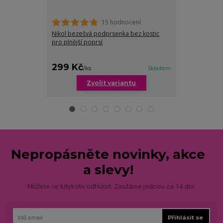
15 hodnocení
Nikol bezešvá podprsenka bez kostic
Valerie bezeš
pro plnější poprsí
ozdobnou síť
299 Kč
299 Kč
/
ks
Skladem
/
ks
Zvolit variantu
Zv
Nepropásněte novinky, akce
a slevy!
Můžete se kdykoliv odhlásit. Zasíláme jednou za 14 dní.
Přihlásit se