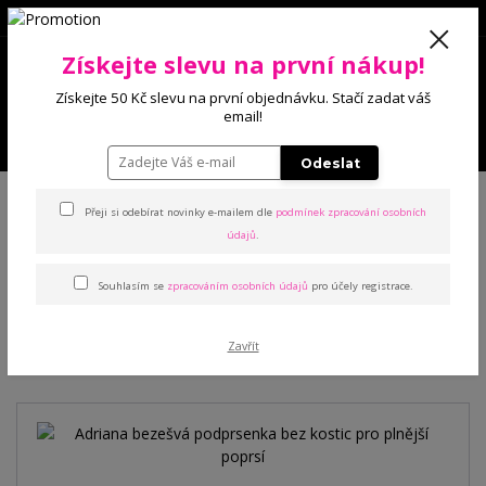
0
Získejte slevu na první nákup!
0 Kč
Získejte 50 Kč slevu na první objednávku. Stačí zadat váš
email!
Menu
Odeslat
Úvod
Podprsenky
Sportovní
Adriana bezešvá podprsenka bez
kostic pro plnější poprsí
Přeji si odebírat novinky e-mailem dle
podmínek zpracování osobních
údajů
.
Adriana bezešvá podprsenka
Souhlasím se
zpracováním osobních údajů
pro účely registrace.
bez kostic pro plnější poprsí
Zavřít
Novinka