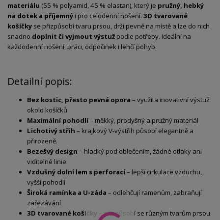
materiálu
(55 % polyamid, 45 % elastan), který je
pružný, hebký
na dotek a příjemný
i pro celodenní nošení.
3D tvarované
košíčky
se přizpůsobí tvaru prsou, drží pevně na místě a lze do nich
snadno
doplnit či vyjmout výstuž
podle potřeby. Ideální na
každodenní nošení, práci, odpočinek i lehčí pohyb.
Detailní popis:
Bez kostic, přesto pevná opora
– využita inovativní výstuž
okolo košíčků
Maximální pohodlí
– měkký, prodyšný a pružný materiál
Lichotivý střih
– krajkový V-výstřih působí elegantně a
přirozeně.
Bezešvý design
– hladký pod oblečením, žádné otlaky ani
viditelné linie
Vzdušný dolní lem s perforací
– lepší cirkulace vzduchu,
vyšší pohodlí
Široká ramínka a U-záda
– odlehčují ramenům, zabraňují
zařezávání
3D tvarované košíčky
– přizpůsobí se různým tvarům prsou