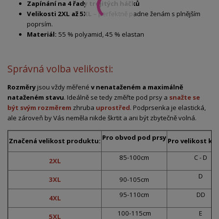
Zapínání na 4 řady trojitých háčků
Velikosti 2XL až 5XL
– perfektně padne ženám s plnějším
poprsím.
Materiál:
55 % polyamid, 45 % elastan
Správná volba velikosti:
Rozměry
jsou vždy měřené
v nenataženém a maximálně
nataženém stavu
. Ideálně se tedy změřte pod prsy a
snažte se
být svým rozměrem
zhruba
uprostřed
. Podprsenka je elastická,
ale zároveň by Vás neměla nikde škrtit a ani být zbytečně volná.
Pro obvod pod prsy
Značená velikost produktu:
Pro velikost ko
85-100cm
C - D
2XL
D
3XL
90-105cm
95-110cm
DD
4XL
100-115cm
E
5XL