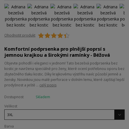
Ohodnotit produkt
Komfortní podprsenka pro plnější poprsí s
jemnou krajkou a širokými ramínky - Béžová
Objevte pohodlí i eleganci v jednom! Tato bezešvá podprsenka bez
kostic je navržena speciálně pro ženy, které ocení potřebnou oporu bez
zbytečného tlaku kostic. Díky krajkovému výstřihu navíc působí jemně a
žensky. Novinkou jsou malé perforace v dolním lemu, které zajišťují lepší
prodyšnost a ještě ...
celý popis
Dostupnost
Skladem
Velikost
Barva