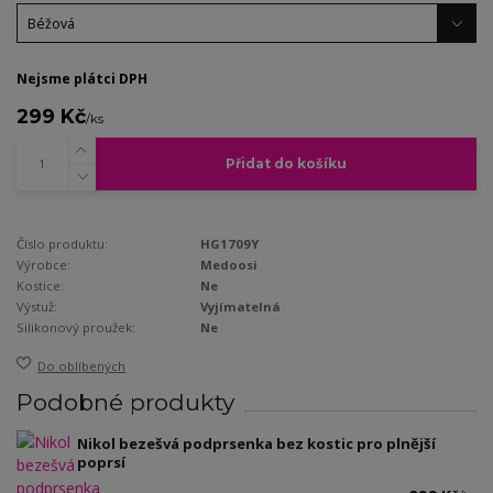
Nejsme plátci DPH
299 Kč
/
ks
Přidat do košíku
Číslo produktu:
HG1709Y
Výrobce:
Medoosi
Kostice:
Ne
Výstuž:
Vyjímatelná
Silikonový proužek:
Ne
Do oblíbených
Podobné produkty
Nikol bezešvá podprsenka bez kostic pro plnější
poprsí