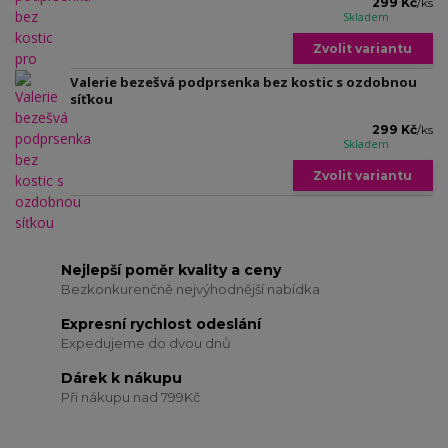
299 Kč
/
ks
Skladem
Zvolit variantu
Valerie bezešvá podprsenka bez kostic s ozdobnou
síťkou
299 Kč
/
ks
Skladem
Zvolit variantu
Nejlepší poměr kvality a ceny
Bezkonkurenčně nejvýhodnější nabídka
Expresní rychlost odeslání
Expedujeme do dvou dnů
Dárek k nákupu
Při nákupu nad 799Kč