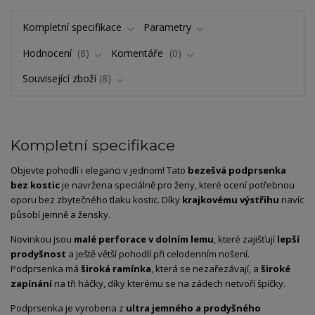
Kompletní specifikace
Parametry
Hodnocení
8
Komentáře
0
Související zboží
8
Kompletní specifikace
Objevte pohodlí i eleganci v jednom! Tato
bezešvá podprsenka
bez kostic
je navržena speciálně pro ženy, které ocení potřebnou
oporu bez zbytečného tlaku kostic. Díky
krajkovému výstřihu
navíc
působí jemně a žensky.
Novinkou jsou
malé perforace v dolním lemu
, které zajišťují
lepší
prodyšnost
a ještě větší pohodlí při celodenním nošení.
Podprsenka má
široká ramínka
, která se nezařezávají, a
široké
zapínání
na tři háčky, díky kterému se na zádech netvoří špíčky.
Podprsenka je vyrobena z
ultra jemného a prodyšného