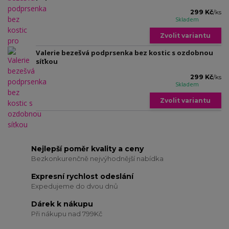
299 Kč
/
ks
Skladem
Zvolit variantu
Valerie bezešvá podprsenka bez kostic s ozdobnou
síťkou
299 Kč
/
ks
Skladem
Zvolit variantu
Nejlepší poměr kvality a ceny
Bezkonkurenčně nejvýhodnější nabídka
Expresní rychlost odeslání
Expedujeme do dvou dnů
Dárek k nákupu
Při nákupu nad 799Kč