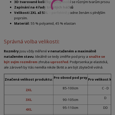
3D tvarované košíčky
– přizpůsobí se různým tvarům prsou
Zapínání na 4 řady trojitých háčků
Velikosti 2XL až 5XL
– perfektně padne ženám s plnějším
poprsím.
Materiál:
55 % polyamid, 45 % elastan
Správná volba velikosti:
Rozměry
jsou vždy měřené
v nenataženém a maximálně
nataženém stavu
. Ideálně se tedy změřte pod prsy a
snažte se
být svým rozměrem
zhruba
uprostřed
. Podprsenka je elastická,
ale zároveň by Vás neměla nikde škrtit a ani být zbytečně volná.
Pro obvod pod prsy
Značená velikost produktu:
Pro velikost ko
85-100cm
C - D
2XL
D
3XL
90-105cm
95-110cm
DD
4XL