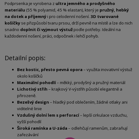
Podprsenka je vyrobena z
ultra jemného a prodyšného
materiálu
(55 % polyamid, 45 % elastan), který je
pružný, hebký
na dotek a příjemný
i pro celodenní nošení.
3D tvarované
košíčky
se přizpůsobí tvaru prsou, drží pevně na místě a lze do nich
snadno
doplnit či vyjmout výstuž
podle potřeby. Ideální na
každodenní nošení, práci, odpočinek i lehčí pohyb.
Detailní popis:
Bez kostic, přesto pevná opora
– využita inovativní výstuž
okolo košíčků
Maximální pohodlí
– měkký, prodyšný a pružný materiál
Lichotivý střih
– krajkový V-výstřih působí elegantně a
přirozeně.
Bezešvý design
– hladký pod oblečením, žádné otlaky ani
viditelné linie
Vzdušný dolní lem s perforací
– lepší cirkulace vzduchu,
vyšší pohodlí
Široká ramínka a U-záda
– odlehčují ramenům, zabraňují
zařezávání