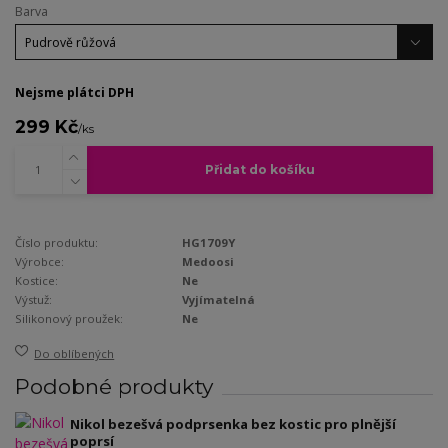
Barva
Nejsme plátci DPH
299 Kč
/
ks
Přidat do košíku
Číslo produktu:
HG1709Y
Výrobce:
Medoosi
Kostice:
Ne
Výstuž:
Vyjímatelná
Silikonový proužek:
Ne
Do oblíbených
Podobné produkty
Nikol bezešvá podprsenka bez kostic pro plnější
poprsí