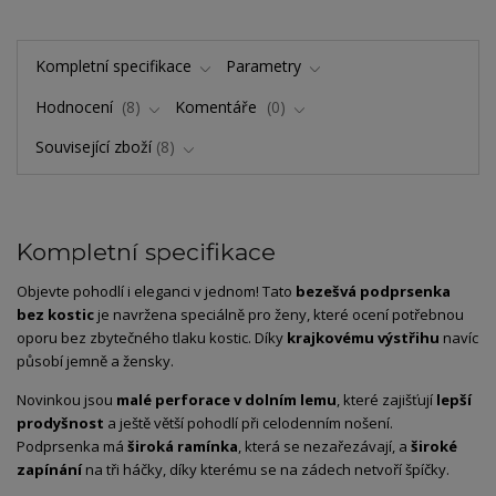
Kompletní specifikace
Parametry
Hodnocení
8
Komentáře
0
Související zboží
8
Kompletní specifikace
Objevte pohodlí i eleganci v jednom! Tato
bezešvá podprsenka
bez kostic
je navržena speciálně pro ženy, které ocení potřebnou
oporu bez zbytečného tlaku kostic. Díky
krajkovému výstřihu
navíc
působí jemně a žensky.
Novinkou jsou
malé perforace v dolním lemu
, které zajišťují
lepší
prodyšnost
a ještě větší pohodlí při celodenním nošení.
Podprsenka má
široká ramínka
, která se nezařezávají, a
široké
zapínání
na tři háčky, díky kterému se na zádech netvoří špíčky.