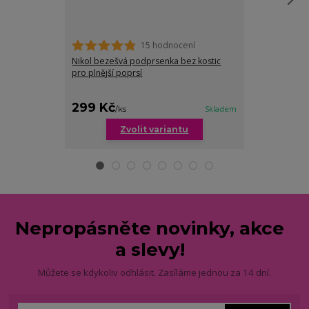
15 hodnocení
Nikol bezešvá podprsenka bez kostic
Valerie bezeš
pro plnější poprsí
ozdobnou síť
299 Kč
299 Kč
/
ks
Skladem
/
ks
Zvolit variantu
Zv
Nepropásněte novinky, akce
a slevy!
Můžete se kdykoliv odhlásit. Zasíláme jednou za 14 dní.