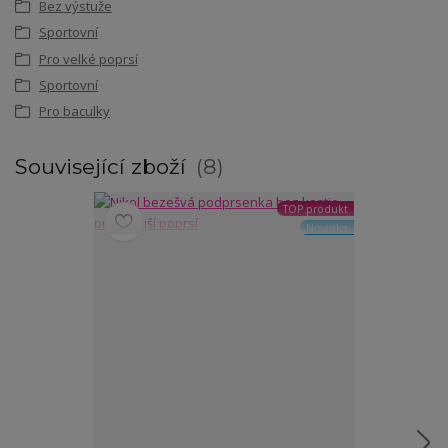
Bez výstuže
Sportovní
Pro velké poprsí
Sportovní
Pro baculky
Související zboží
8
TOP produkt
Novinka