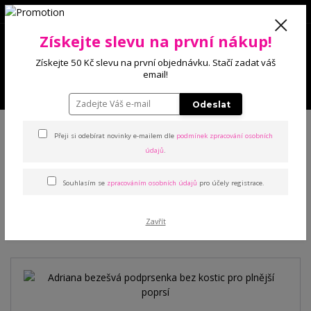
0
Získejte slevu na první nákup!
0 Kč
Získejte 50 Kč slevu na první objednávku. Stačí zadat váš
email!
Menu
Odeslat
Úvod
Podprsenky
Sportovní
Adriana bezešvá podprsenka bez
kostic pro plnější poprsí
Přeji si odebírat novinky e-mailem dle
podmínek zpracování osobních
údajů
.
Adriana bezešvá podprsenka
Souhlasím se
zpracováním osobních údajů
pro účely registrace.
bez kostic pro plnější poprsí
Zavřít
Novinka