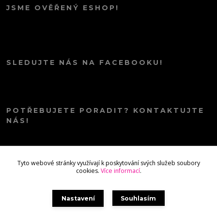
JSME OVĚŘENÝ ESHOP!
SLEDUJTE NÁS NA FACEBOOKU!
POTŘEBUJETE PORADIT? KONTAKTUJTE
NÁS!
info@kana.love
Tyto webové stránky využívají k poskytování svých služeb soubory
cookies.
Více informací
.
Nastavení
Souhlasím