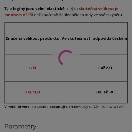
Tyto
legíny jsou velmi elastické
a jejich
skutečná velikost je
mnohem VĚTŠÍ
než značená! Zohledněte to tedy ve svém výběru.
Značená velikost produktu:
Ve skutečnosti odpovídá českému č
L/XL
L až 2XL
2XL/3XL
3XL až 5XL
V mobilní verzi
po tabulce
posunujte prstem
, aby se Vám zobrazila celá!
Parametry