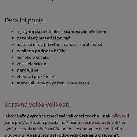
Detailní popis:
legíny
do pasu
s lehkým
stahovacím efektem
zateplený materiál
zevnitř
materiál může při větším natažení zprůhlednět
zesílená podpora bříška
lem okolo kotníku
velmi
elastické
nerolují se
vhodné i pro těhotné
materiál:
90% polyester, 10% elastan
Správná volba velikosti:
Jelikož
každý výrobce značí své velikosti trochu jinak
,
převedli
jsme
pro Vás každou položku na klasické
české číslování
. Během
výběru se tedy ideálně změřte anebo se orientujte dle druhého
sloupečku "
Ve skutečnosti odpovídá českému číslování".