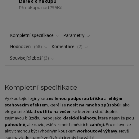
Dárek k nákupu
Při nákupu nad 799Kč
Kompletní specifikace
Parametry
Hodnocení
68
Komentáře
2
Související zboží
3
Kompletní specifikace
Vyzkoušejte legíny se
zesílenou podporou bříška
a
lehkým
stahovacím efektem
, které lze
nosit na mnoho způsobů
! Jako
elegantní základ
outfitu na večer
, ke kterému stačí doplnit
zajímavou blůzičku, nebo jako
klasické kalhoty
, které nejen že jsou
pohodlné
, ale navíc ještě v zimních měsících
zahřejí
. Pro milovnice
aktivit mohou být i vhodným kouskem
workoutové výbavy
. Nově
jsou navíc dostupné ve čtyřech trendy barvách!