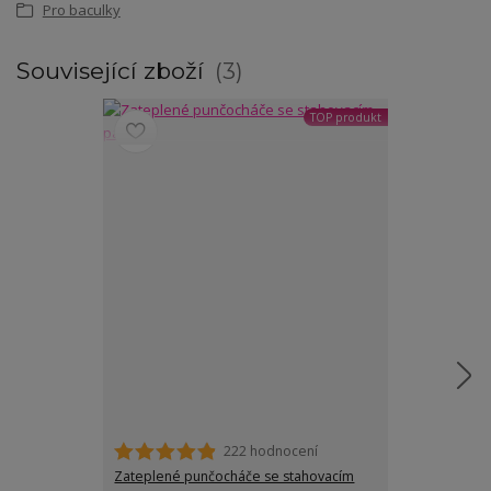
Pro baculky
Související zboží
3
TOP produkt
222 hodnocení
Zateplené punčocháče se stahovacím
Mandy legíny z