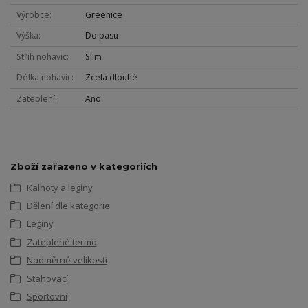
Výrobce
Greenice
Výška
Do pasu
Střih nohavic
Slim
Délka nohavic
Zcela dlouhé
Zateplení
Ano
Zboží zařazeno v kategoriích
Kalhoty a legíny
Dělení dle kategorie
Legíny
Zateplené termo
Nadměrné velikosti
Stahovací
Sportovní