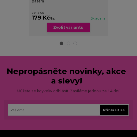
pasem
barev
cena od
179 Kč
219 Kč
/
ks
Skladem
/
ks
Zvolit variantu
Zv
Nepropásněte novinky, akce
a slevy!
Můžete se kdykoliv odhlásit. Zasíláme jednou za 14 dní.
Přihlásit se