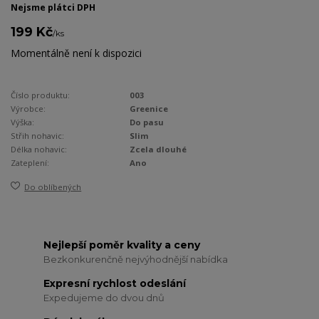
Nejsme plátci DPH
199 Kč
/
ks
Momentálně není k dispozici
Číslo produktu:
003
Výrobce:
Greenice
Výška:
Do pasu
Střih nohavic:
Slim
Délka nohavic:
Zcela dlouhé
Zateplení:
Ano
Do oblíbených
Nejlepší poměr kvality a ceny
Bezkonkurenčně nejvýhodnější nabídka
Expresní rychlost odeslání
Expedujeme do dvou dnů