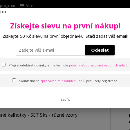
í program
Více
Získejte slevu na první nákup!
Hleda
Získejte 50 Kč slevu na první objednávku. Stačí zadat váš email!
Punčochové zboží
Kalhotky
Podprsenk
Odeslat
hotky - SET 5ks - různé vzory
Přeji si odebírat novinky e-mailem dle
podmínek zpracování osobních údajů
.
Souhlasím se
zpracováním osobních údajů
pro účely registrace.
hotky - SET 5ks - různé vzory
Zavřít