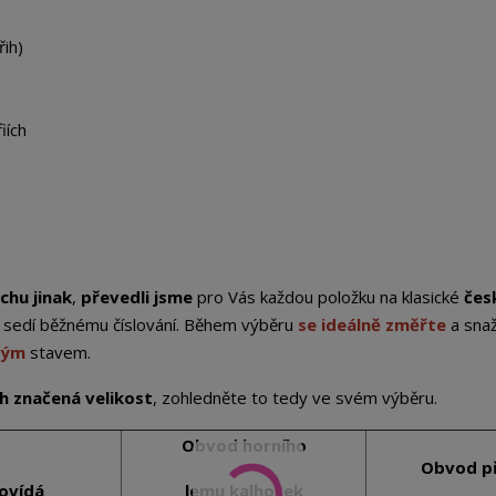
řih)
iích
chu jinak
,
převedli jsme
pro Vás každou položku na klasické
čes
st sedí běžnému číslování. Během výběru
se ideálně změřte
a sna
ným
stavem.
ich značená velikost
, zohledněte to tedy ve svém výběru.
Obvod horního
Obvod p
ovídá
lemu kalhotek