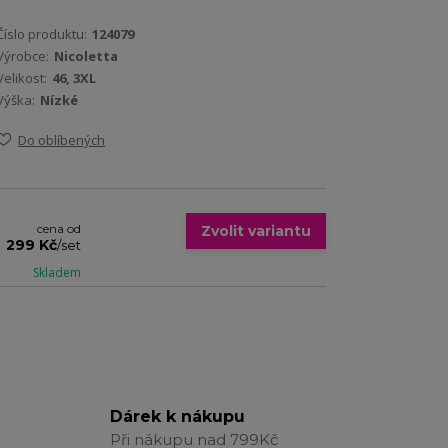
Číslo produktu:
124079
Výrobce:
Nicoletta
Velikost:
46, 3XL
Výška:
Nízké
Do oblíbených
cena od
Zvolit variantu
299 Kč
/
set
Skladem
Dárek k nákupu
Při nákupu nad 799Kč