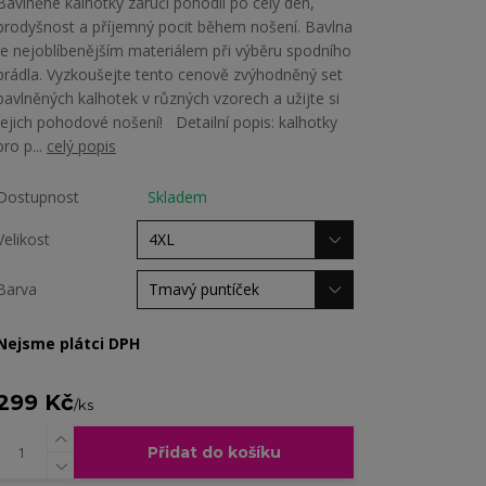
Bavlněné kalhotky zaručí pohodlí po celý den,
prodyšnost a příjemný pocit během nošení. Bavlna
je nejoblíbenějším materiálem při výběru spodního
prádla. Vyzkoušejte tento cenově zvýhodněný set
bavlněných kalhotek v různých vzorech a užijte si
jejich pohodové nošení! Detailní popis: kalhotky
pro p...
celý popis
Dostupnost
Skladem
Velikost
Barva
Nejsme plátci DPH
299 Kč
/
ks
Přidat do košíku