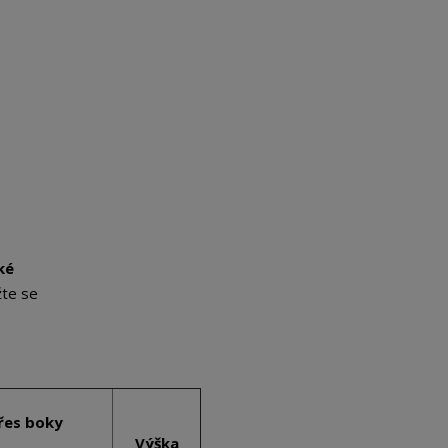
ké
žte se
řes boky
Výška