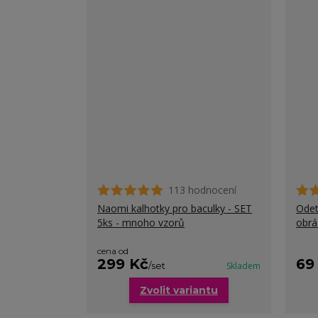
113 hodnocení
Naomi kalhotky pro baculky - SET
Odet
5ks - mnoho vzorů
obr
cena od
299 Kč
69
/
set
Skladem
Zvolit variantu