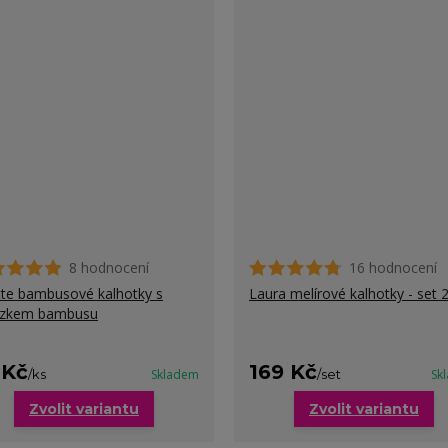
8 hodnocení
16 hodnocení
te bambusové kalhotky s
Laura melírové kalhotky - set 
ázkem bambusu
 Kč
169 Kč
/
ks
Skladem
/
set
Sk
Zvolit variantu
Zvolit variantu