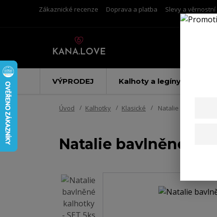
Zákaznické recenze
Doprava a platba
Slevy a věrnostn
VÝPRODEJ
Kalhoty a legíny
Úvod
Kalhotky
Klasické
Natalie bavlněné kal
Natalie bavlněné kal