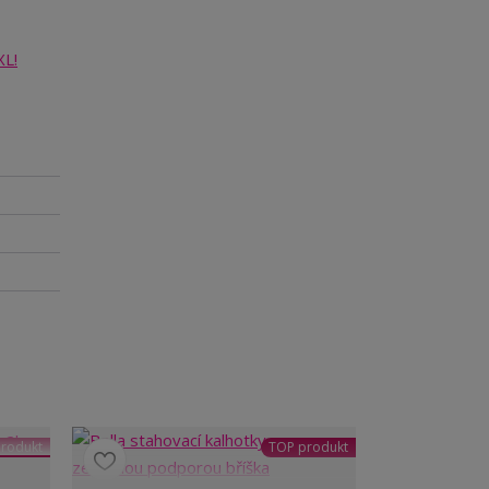
XL!
rodukt
TOP produkt