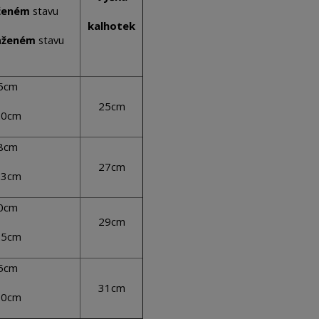
ženém
stavu
kalhotek
u
aženém
stav
75cm
25cm
20cm
78cm
27cm
23cm
80cm
29cm
25cm
85cm
31cm
30cm