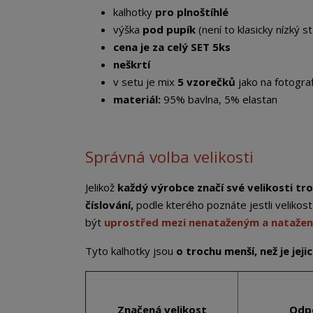
kalhotky
pro plnoštíhlé
výška
pod pupík
(není to klasicky nízký st
cena je za celý SET 5ks
neškrtí
v setu je mix
5 vzorečků
jako na fotograf
materiál:
95% bavlna, 5% elastan
Správná volba velikosti
Jelikož
každý výrobce značí své velikosti tro
číslování,
podle kterého poznáte jestli veliko
být
uprostřed mezi nenataženým a nataže
Tyto kalhotky jsou
o trochu menší, než je jej
Značená velikost
Odp