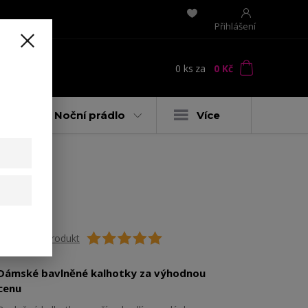
Přihlášení
0
ks
za
0 Kč
t
y
Noční prádlo
Více
Ohodnotit produkt
Dámské bavlněné kalhotky za výhodnou
cenu