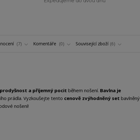
Expedujeme do dvou dnů
nocení
7
Komentáře
0
Související zboží
6
prodyšnost a příjemný pocit
během nošení.
Bavlna je
ího prádla. Vyzkoušejte tento
cenově zvýhodněný set
bavlněný
hodové nošení!