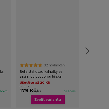
32 hodnocení
2ks
Bella stahovací kalhotky se
Sonja stahova
zesílenou podporou bříška
baculky
Ušetříte až 20 Kč
cena od
179 Kč
299 Kč
ladem
/
ks
Skladem
/
k
Zvolit variantu
Zvo