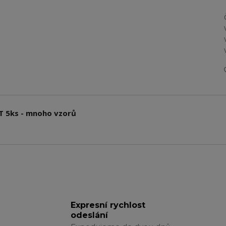
T 5ks - mnoho vzorů
Expresní rychlost
odeslání