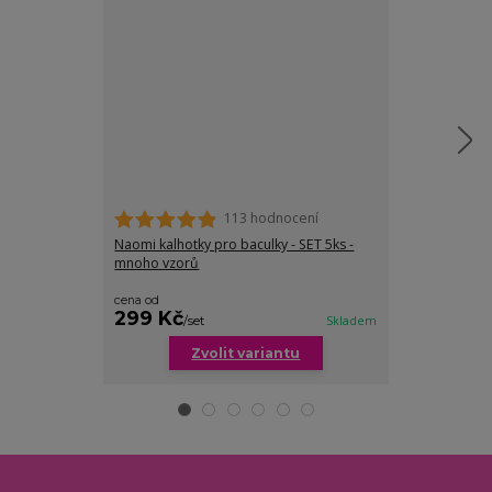
113 hodnocení
Naomi kalhotky pro baculky - SET 5ks -
Odette bambu
mnoho vzorů
bambusu
cena od
299 Kč
69 Kč
/
set
Skladem
/
ks
Zvolit variantu
Zv