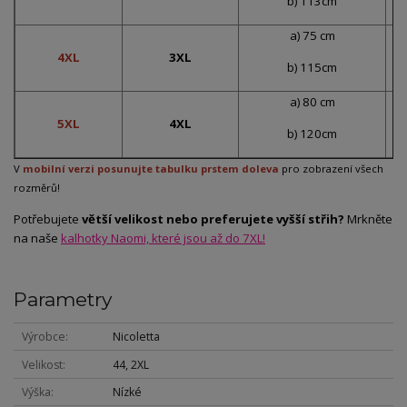
b) 113cm
a) 75 cm
4XL
3XL
b) 115cm
a) 80 cm
5XL
4XL
b) 120cm
V
mobilní verzi posunujte tabulku prstem doleva
pro zobrazení všech
rozměrů!
Potřebujete
větší velikost nebo preferujete vyšší střih?
Mrkněte
na naše
kalhotky Naomi, které jsou až do 7XL!
Parametry
Výrobce
Nicoletta
Velikost
44, 2XL
Výška
Nízké