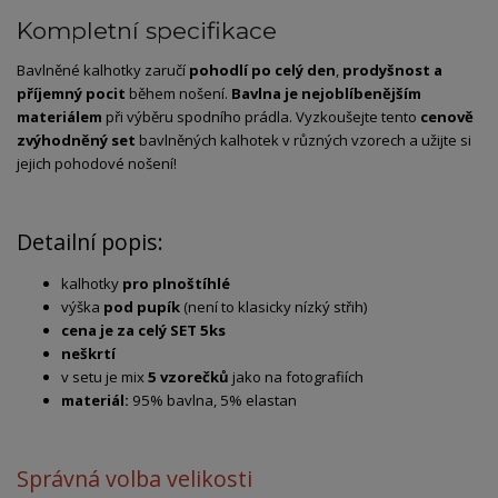
Kompletní specifikace
Bavlněné kalhotky zaručí
pohodlí po celý den
,
prodyšnost a
příjemný pocit
během nošení.
Bavlna je nejoblíbenějším
materiálem
při výběru spodního prádla. Vyzkoušejte tento
cenově
zvýhodněný set
bavlněných kalhotek v různých vzorech a užijte si
jejich pohodové nošení!
Detailní popis:
kalhotky
pro plnoštíhlé
výška
pod pupík
(není to klasicky nízký střih)
cena je za celý SET 5ks
neškrtí
v setu je mix
5 vzorečků
jako na fotografiích
materiál:
95% bavlna, 5% elastan
Správná volba velikosti