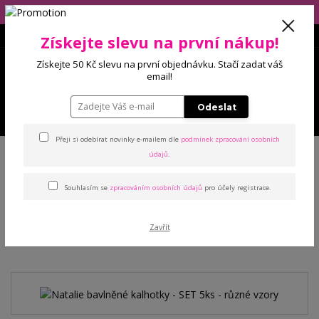
Eshop má dovolenou (10.-14.8), balíčky budeme odesílat 17.8.2026!
Získejte slevu na první nákup!
0
Získejte 50 Kč slevu na první objednávku. Stačí zadat váš
0 Kč
email!
Odeslat
Menu
Přeji si odebírat novinky e-mailem dle
podmínek zpracování osobních
Úvod
Kalhotky
Klasické
Natalie bavlněné kalhotky - SET 5ks - různé
údajů
.
vzory
Souhlasím se
zpracováním osobních údajů
pro účely registrace.
Natalie bavlněné kalhotky -
Zavřít
SET 5ks - různé vzory