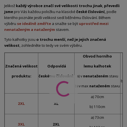
Jelikož
každý výrobce značí své velikosti trochu jinak
,
převedli
jsme
pro Vás každou položku na klasické
české číslování,
podle
kterého poznáte jestli velikost sedí běžnému číslování. Během
výběru
se ideálně změřte
a snažte se být
uprostřed mezi
nenataženým a nataženým
stavem.
Tyto kalhotky jsou
o trochu menší, než je jejich značená
velikost
, zohledněte to tedy ve svém výběru.
Obvod horního
Značená velikost
Odpovídá
lemu kalhotek
a)
produktu:
českému číslování:
a) v
nenataženém
stavu
b) 
b) v max
nataženém
stavu
a) 70cm
2XL
XL
b) 110cm
a) 73cm
3XL
2XL