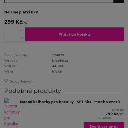
Nejsme plátci DPH
299 Kč
/
ks
Přidat do košíku
Číslo produktu:
124079
Výrobce:
Nicoletta
Velikost:
44, 2XL
Výška:
Nízké
Do oblíbených
Podobné produkty
Naomi kalhotky pro baculky - SET 5ks - mnoho vzorů
cena od
299 Kč
/
set
Skladem
Zvolit variantu