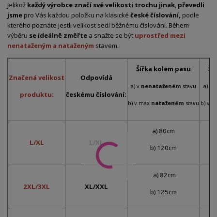
Jelikož
každý výrobce značí své velikosti trochu jinak
,
převedli
jsme
pro Vás každou položku na klasické
české číslování,
podle
kterého poznáte jestli velikost sedí běžnému číslování. Během
výběru
se ideálně změřte
a snažte se být
uprostřed mezi
nenataženým a nataženým
stavem.
Šířka kolem pasu
Ší
Značená velikost
Odpovídá
a) v
nenataženém
stavu
a) v
produktu:
českému číslování:
b) v max
nataženém
stavu
b) v 
a) 80cm
L/XL
L/XL
b) 120cm
a) 82cm
2XL/3XL
XL/XXL
b) 125cm