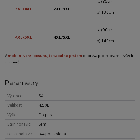
a) 85cm
3XL/4XL
2XL/3XL
b) 130cm
a) 90cm
4XL/5XL
4XL/5XL
b) 140cm
V
mobilní verzi posunujte tabulku prstem
doprava pro zobrazení všech
rozměrů!
Parametry
Výrobce
S&L
Velikost
42, XL
Výška
Do pasu
Střih nohavic
Slim
Délka nohavic
3/4 pod kolena