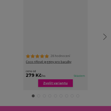
28 hodnocení
Coco riflové jegginy pro baculky
Ester 3/4 riflo
cena od
279 Kč
199 Kč
/
ks
Skladem
/
ks
Zvolit variantu
Zv