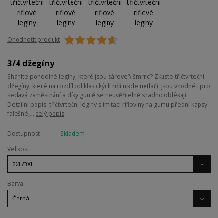
Ohodnotit produkt
3/4 džegíny
Sháníte pohodlné legíny, které jsou zároveň šmrnc? Zkuste tříčtvrteční
džegíny, které na rozdíl od klasických riflí nikde netlačí, jsou vhodné i pro
sedavá zaměstnání a díky gumě se neuvěřitelně snadno oblékají!
Detailní popis: tříčtvrteční legíny s imitací rifloviny na gumu přední kapsy
falešné,...
celý popis
Dostupnost
Skladem
Velikost
Barva