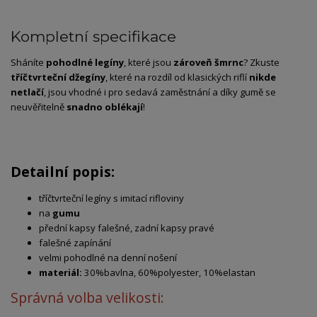
Kompletní specifikace
Sháníte
pohodlné legíny
, které jsou
zároveň šmrnc
? Zkuste
tříčtvrteční džegíny
, které na rozdíl od klasických riflí
nikde
netlačí
, jsou vhodné i pro sedavá zaměstnání a díky gumě se
neuvěřitelně
snadno oblékají
!
Detailní popis:
tříčtvrteční legíny s imitací rifloviny
na
gumu
přední kapsy falešné, zadní kapsy pravé
falešné zapínání
velmi pohodlné na denní nošení
materiál:
30%bavlna, 60%polyester, 10%elastan
Správná volba velikosti: