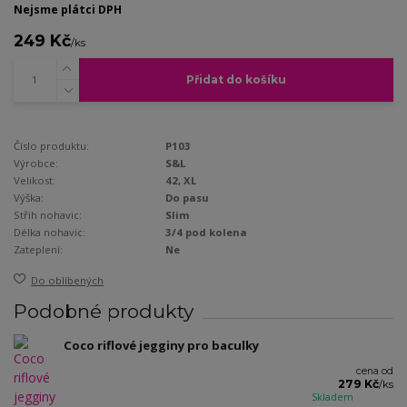
Nejsme plátci DPH
249 Kč
/
ks
Přidat do košíku
Číslo produktu:
P103
Výrobce:
S&L
Velikost:
42, XL
Výška:
Do pasu
Střih nohavic:
Slim
Délka nohavic:
3/4 pod kolena
Zateplení:
Ne
Do oblíbených
Podobné produkty
Coco riflové jegginy pro baculky
cena od
279 Kč
/
ks
Skladem