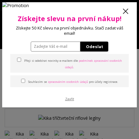
0
Získejte slevu na první nákup!
0 Kč
Získejte 50 Kč slevu na první objednávku. Stačí zadat váš
email!
Menu
Odeslat
Úvod
Kalhoty a legíny
Legíny
Kika tříčtvrteční riflové legíny
Přeji si odebírat novinky e-mailem dle
podmínek zpracování osobních
údajů
.
Kika tříčtvrteční riflové
Souhlasím se
zpracováním osobních údajů
pro účely registrace.
legíny
TOP produkt
Zavřít