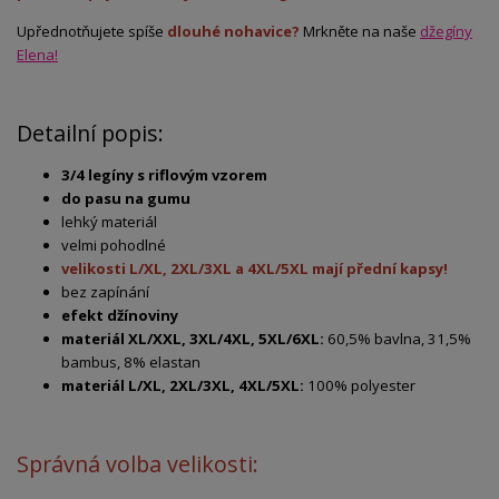
Upřednotňujete spíše
dlouhé nohavice?
Mrkněte na naše
džegíny
Elena!
Detailní popis:
3/4 legíny s riflovým vzorem
do pasu na gumu
lehký materiál
velmi pohodlné
velikosti L/XL, 2XL/3XL a 4XL/5XL mají přední kapsy!
bez zapínání
efekt džínoviny
materiál XL/XXL, 3XL/4XL, 5XL/6XL:
60,5% bavlna, 31,5%
bambus, 8% elastan
materiál L/XL, 2XL/3XL, 4XL/5XL:
100% polyester
Správná volba velikosti: