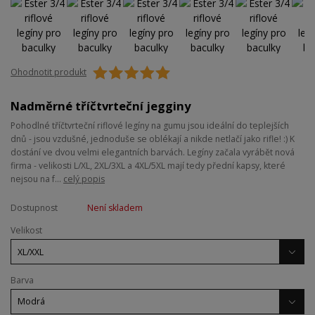
Ohodnotit produkt
Nadměrné tříčtvrteční jegginy
Pohodlné tříčtvrteční riflové legíny na gumu jsou ideální do teplejších
dnů - jsou vzdušné, jednoduše se oblékají a nikde netlačí jako rifle! :) K
dostání ve dvou velmi elegantních barvách. Legíny začala vyrábět nová
firma - velikosti L/XL, 2XL/3XL a 4XL/5XL mají tedy přední kapsy, které
nejsou na f...
celý popis
Dostupnost
Není skladem
Velikost
Barva