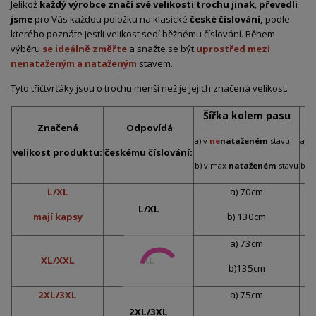
Jelikož
každý výrobce značí své velikosti trochu jinak
,
převedli
jsme
pro Vás každou položku na klasické
české číslování,
podle
kterého poznáte jestli velikost sedí běžnému číslování. Během
výběru
se ideálně změřte
a snažte se být
uprostřed mezi
nenataženým a nataženým
stavem.
Tyto tříčtvrťáky jsou o trochu menší než je jejich značená velikost.
Šířka kolem pasu
Š
Značená
Odpovídá
a) v
ne
nataženém
stavu
a) v
velikost produktu:
českému číslování:
b) v max
nataženém
stavu
b) 
L/XL
a) 70cm
L/XL
mají kapsy
b) 130cm
a) 73cm
XL/XXL
XL
b)135cm
2XL/3XL
a) 75cm
2XL/3XL