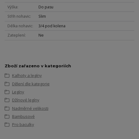
Výška
Do pasu
Střih nohavic
Slim
Délka nohavic
3/4 pod kolena
Zateplení
Ne
Zboží zařazeno v kategoriích
Kalhoty a legíny
Dělení dle kategorie
Legíny
Džínové legíny
Nadměrné velikosti
Bambusové
Pro baculky