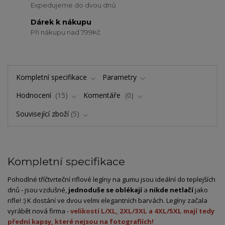
Expedujeme do dvou dnů
Dárek k nákupu
Při nákupu nad 799Kč
Kompletní specifikace
Parametry
Hodnocení
15
Komentáře
0
Související zboží
5
Kompletní specifikace
Pohodlné tříčtvrteční riflové legíny na gumu jsou ideální do teplejších
dnů - jsou vzdušné,
jednoduše se oblékají
a
nikde netlačí
jako
rifle! :) K dostání ve dvou velmi elegantních barvách. Legíny začala
vyrábět nová firma -
velikosti L/XL, 2XL/3XL a 4XL/5XL mají tedy
přední kapsy, které nejsou na fotografiích!