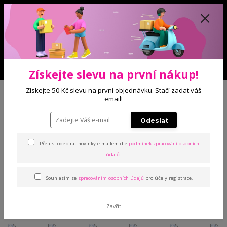
0
0 Kč
Menu
Získejte slevu na první nákup!
Úvod
Kalhoty a legíny
Džínové legíny
Ester 3/4 riflové legíny pro
Získejte 50 Kč slevu na první objednávku. Stačí zadat váš
baculky
email!
Odeslat
Ester 3/4 riflové legíny pro
Přeji si odebírat novinky e-mailem dle
podmínek zpracování osobních
baculky
údajů
.
TOP produkt
Souhlasím se
zpracováním osobních údajů
pro účely registrace.
Zavřít