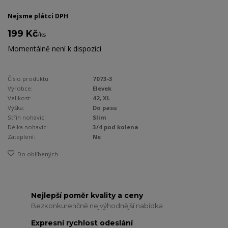
Nejsme plátci DPH
199 Kč
/
ks
Momentálně není k dispozici
Číslo produktu:
7073-3
Výrobce:
Elevek
Velikost:
42, XL
Výška:
Do pasu
Střih nohavic:
Slim
Délka nohavic:
3/4 pod kolena
Zateplení:
Ne
Do oblíbených
Nejlepší poměr kvality a ceny
Bezkonkurenčně nejvýhodnější nabídka
Expresní rychlost odeslání