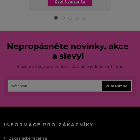
Zvolit variantu
Zv
Nepropásněte novinky, akce
a slevy!
Můžete se kdykoliv odhlásit. Zasíláme jednou za 14 dní.
Přihlásit se
INFORMACE PRO ZÁKAZNÍKY
Zákaznické recenze