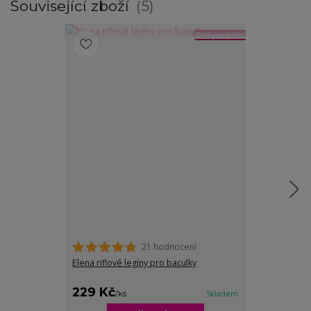
Související zboží
5
TOP produkt
21 hodnocení
Elena riflové legíny pro baculky
Kika tříčtvrteč
229 Kč
249 Kč
/
ks
Skladem
/
ks