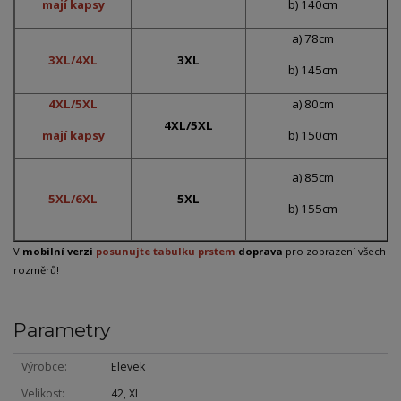
mají kapsy
b) 140cm
a) 78cm
3XL/4XL
3XL
b) 145cm
4XL/5XL
a) 80cm
4XL/5XL
mají kapsy
b) 150cm
a) 85cm
5XL/6XL
5XL
b) 155cm
V
mobilní verzi
posunujte tabulku prstem
doprava
pro zobrazení všech
rozměrů!
Parametry
Výrobce
Elevek
Velikost
42, XL