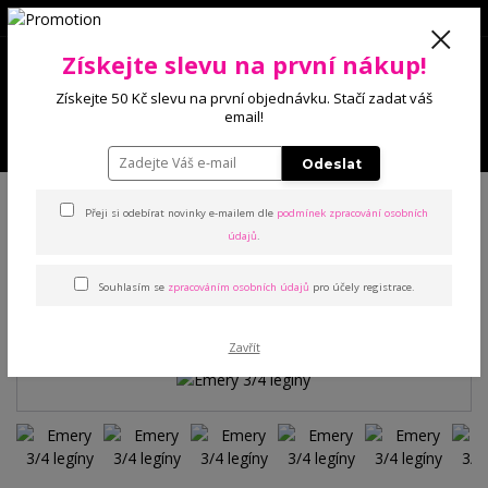
0
Získejte slevu na první nákup!
0 Kč
Získejte 50 Kč slevu na první objednávku. Stačí zadat váš
email!
Menu
Odeslat
Úvod
Kalhoty a legíny
Legíny
Emery 3/4 legíny
Přeji si odebírat novinky e-mailem dle
podmínek zpracování osobních
údajů
.
Emery 3/4 legíny
Souhlasím se
zpracováním osobních údajů
pro účely registrace.
TOP produkt
Zavřít