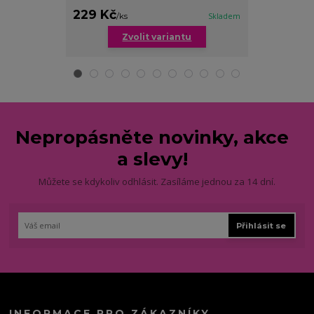
229 Kč
199 Kč
/
ks
Skladem
/
ks
Zvolit variantu
Zv
Nepropásněte novinky, akce
a slevy!
Můžete se kdykoliv odhlásit. Zasíláme jednou za 14 dní.
Přihlásit se
INFORMACE PRO ZÁKAZNÍKY