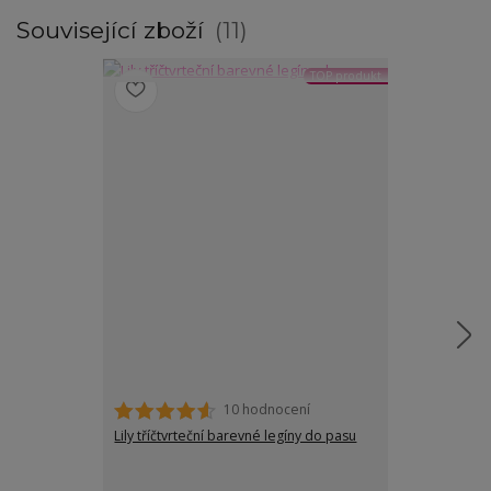
Související zboží
11
TOP produkt
10 hodnocení
Lily tříčtvrteční barevné legíny do pasu
Candy klasické 
barev