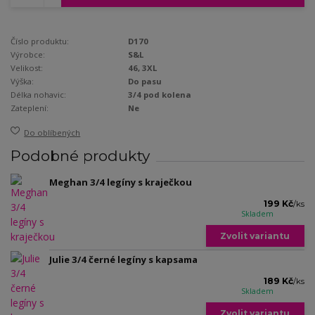
Číslo produktu:
D170
Výrobce:
S&L
Velikost:
46, 3XL
Výška:
Do pasu
Délka nohavic:
3/4 pod kolena
Zateplení:
Ne
Do oblíbených
Podobné produkty
Meghan 3/4 legíny s kraječkou
199 Kč
/
ks
Skladem
Zvolit variantu
Julie 3/4 černé legíny s kapsama
189 Kč
/
ks
Skladem
Zvolit variantu