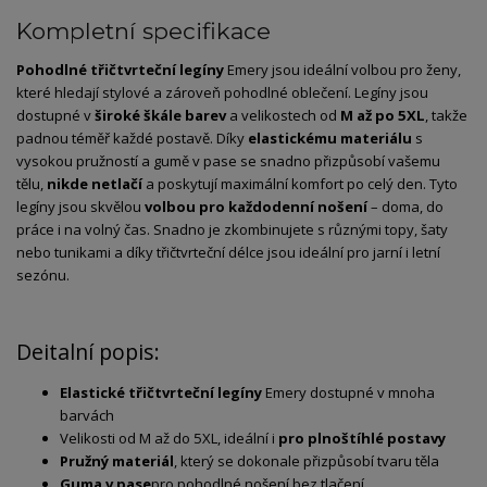
Kompletní specifikace
Pohodlné
třičtvrteční
legíny
Emery
jsou
ideální
volbou
pro
ženy,
které
hledají
stylové
a
zároveň
pohodlné
oblečení.
Legíny
jsou
dostupné
v
široké
škále
barev
a
velikostech
od
M
až
po
5XL
,
takže
padnou
téměř
každé
postavě.
Díky
elastickému
materiálu
s
vysokou
pružností
a
gumě
v
pase
se
snadno
přizpůsobí
vašemu
tělu,
nikde
netlačí
a
poskytují
maximální
komfort
po
celý
den.
Tyto
legíny
jsou
skvělou
volbou
pro
každodenní
nošení
–
doma,
do
práce
i
na
volný
čas.
Snadno
je
zkombinujete
s
různými
topy,
šaty
nebo
tunikami
a
díky
třičtvrteční
délce
jsou
ideální
pro
jarní
i
letní
sezónu.
Deitalní popis:
Elastické
třičtvrteční
legíny
Emery
dostupné
v
mnoha
barvách
Velikosti
od
M
až
do
5XL,
ideální
i
pro
plnoštíhlé
postavy
Pružný
materiál
,
který
se
dokonale
přizpůsobí
tvaru
těla
Guma
v
pase
pro
pohodlné
nošení
bez
tlačení