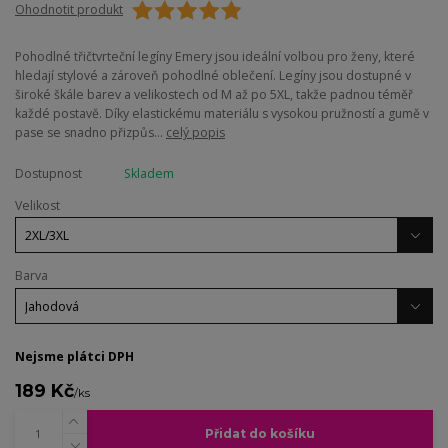
Ohodnotit produkt
Pohodlné třičtvrteční legíny Emery jsou ideální volbou pro ženy, které
hledají stylové a zároveň pohodlné oblečení. Legíny jsou dostupné v
široké škále barev a velikostech od M až po 5XL, takže padnou téměř
každé postavě. Díky elastickému materiálu s vysokou pružností a gumě v
pase se snadno přizpůs...
celý popis
Dostupnost
Skladem
Velikost
Barva
Nejsme plátci DPH
189 Kč
/
ks
Přidat do košíku