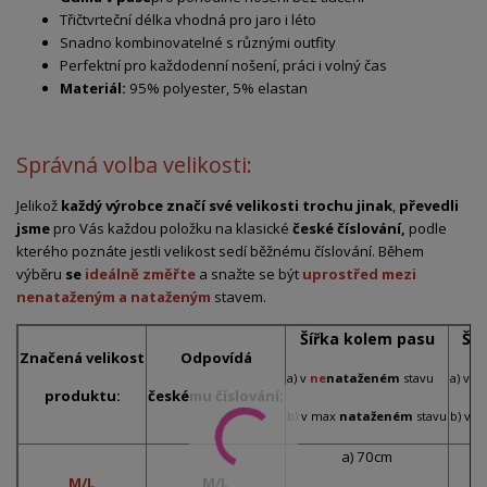
Třičtvrteční
délka
vhodná
pro
jaro
i
léto
Snadno
kombinovatelné
s
různými
outfity
Perfektní
pro
každodenní
nošení,
práci
i
volný
čas
Materiál:
95% polyester, 5% elastan
Správná volba velikosti:
Jelikož
každý výrobce značí své velikosti trochu jinak
,
převedli
jsme
pro Vás každou položku na klasické
české číslování,
podle
kterého poznáte jestli velikost sedí běžnému číslování. Během
výběru
se
ideálně změřte
a snažte se být
uprostřed mezi
nenataženým a nataženým
stavem.
Šířka kolem pasu
Ší
Značená velikost
Odpovídá
a) v
ne
nataženém
stavu
a) v
n
produktu:
českému číslování:
b) v max
nataženém
stavu
b) v 
a) 70cm
M/L
M/L