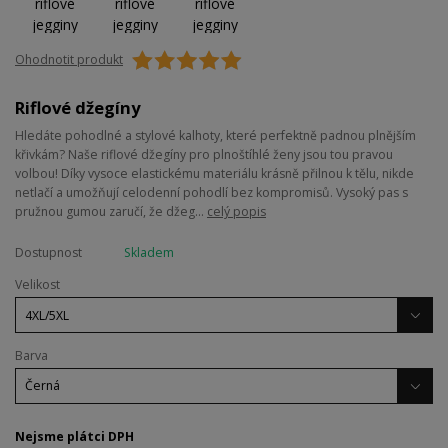
Ohodnotit produkt
Riflové džegíny
Hledáte pohodlné a stylové kalhoty, které perfektně padnou plnějším
křivkám? Naše riflové džegíny pro plnoštíhlé ženy jsou tou pravou
volbou! Díky vysoce elastickému materiálu krásně přilnou k tělu, nikde
netlačí a umožňují celodenní pohodlí bez kompromisů. Vysoký pas s
pružnou gumou zaručí, že džeg...
celý popis
Dostupnost
Skladem
Velikost
Barva
Nejsme plátci DPH