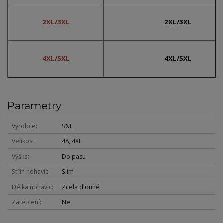
2XL/3XL
2XL/3XL
4XL/5XL
4XL/5XL
Parametry
Výrobce
S&L
Velikost
48, 4XL
Výška
Do pasu
Střih nohavic
Slim
Délka nohavic
Zcela dlouhé
Zateplení
Ne