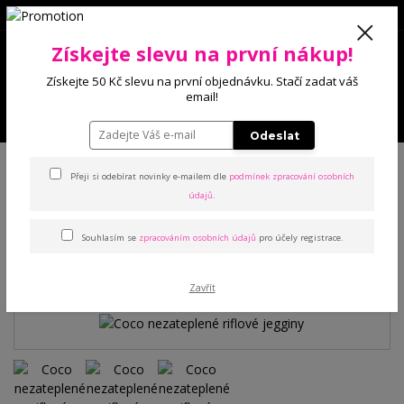
0
Získejte slevu na první nákup!
0 Kč
Získejte 50 Kč slevu na první objednávku. Stačí zadat váš
email!
Menu
Odeslat
Úvod
Kalhoty a legíny
Legíny
Coco nezateplené riflové jegginy
Přeji si odebírat novinky e-mailem dle
podmínek zpracování osobních
údajů
.
Coco nezateplené riflové
Souhlasím se
zpracováním osobních údajů
pro účely registrace.
jegginy
Zavřít