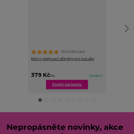
60 hodnocení
Mercy stahovací džegíny pro baculky
Elena riflové 
379 Kč
229 Kč
/
ks
Skladem
/
ks
Zvolit variantu
Zv
Nepropásněte novinky, akce