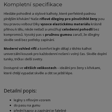
Kompletní specifikace
Hledáte pohodlné a stylové kalhoty, které perfektně padnou
plnějším křivkám? Naše
riflové džegíny pro plnoštíhlé ženy
jsou
tou pravou volbou! Díky
vysoce elastickému materiálu
krásně
přilnou k tělu, nikde netlačí a umožňují
celodenní pohodlí
bez
kompromisů. Vysoký pas s
pružnou gumou
zaručí, že džegíny
skvěle sedí bez potřeby zapínání.
Moderní vzhled riflí
a komfort legín dělají z těchto kalhot
univerzální kousek pro každodenní nošení i volný čas. Skvěle doplní
tuniky, trička i delší svetry.
Dostupné ve
větších velikostech
– ideální pro ženy s křivkami,
které chtějí vypadat skvěle a cítit se ještě lépe.
Detailní popis:
legíny s riflovým vzorem
do pasu na gumu
přední kapsy a zapínání je falešné