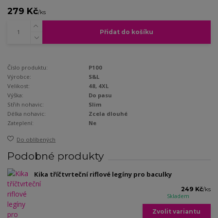
279 Kč
/
ks
Přidat do košíku
Číslo produktu:
P100
Výrobce:
S&L
Velikost:
48, 4XL
Výška:
Do pasu
Střih nohavic:
Slim
Délka nohavic:
Zcela dlouhé
Zateplení:
Ne
Do oblíbených
Podobné produkty
Kika tříčtvrteční riflové legíny pro baculky
249 Kč
/
ks
Skladem
Zvolit variantu