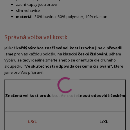
zadní kapsy jsou pravé
slim nohavice
materiál:
30% bavlna, 60% polyester, 10% elastan
Správná volba velikosti:
Jelikož
každý výrobce značí své velikosti trochu jinak
,
převedli
jsme
pro Vás každou položku na klasické
české číslování
. Během
výběru se tedy ideálně změřte anebo se orientujte dle druhého
sloupečku "
Ve skutečnosti odpovídá českému číslování",
které
jsme pro Vás připravili.
Značená velikost produktu:
Ve skutečnosti odpovídá českému č
L/XL
L/XL