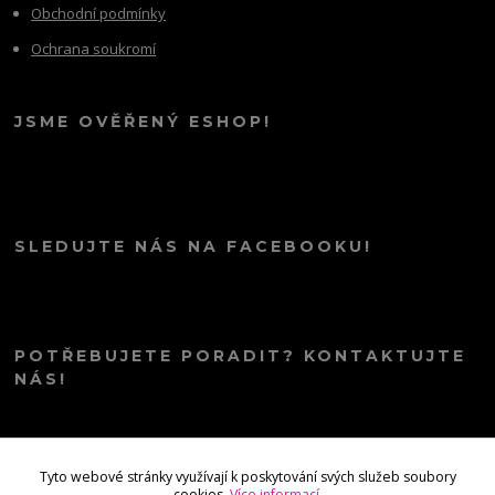
Obchodní podmínky
Ochrana soukromí
JSME OVĚŘENÝ ESHOP!
SLEDUJTE NÁS NA FACEBOOKU!
POTŘEBUJETE PORADIT? KONTAKTUJTE
NÁS!
info@kana.love
Tyto webové stránky využívají k poskytování svých služeb soubory
cookies.
Více informací
.