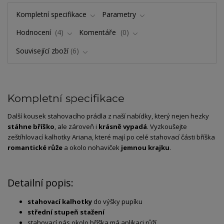
Kompletní specifikace
Parametry
Hodnocení
4
Komentáře
0
Související zboží
6
Kompletní specifikace
Další kousek stahovacího prádla z naší nabídky, který nejen hezky
stáhne bříško
, ale zároveň i
krásně vypadá
. Vyzkoušejte
zeštíhlovací kalhotky Ariana, které mají po celé stahovací části bříška
romantické růže
a okolo nohaviček
jemnou krajku
.
Detailní popis:
stahovací kalhotky
do výšky pupíku
střední stupeň stažení
stahovací pás okolo bříška má aplikaci růží