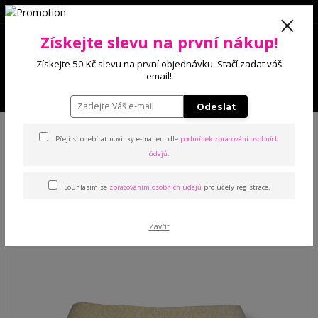
0
Získejte slevu na první nákup!
0 Kč
Získejte 50 Kč slevu na první objednávku. Stačí zadat váš
email!
Menu
Odeslat
Úvod
Kalhotky
Stahovací
Ariana stahovací kalhotky s růžemi
Přeji si odebírat novinky e-mailem dle
podmínek zpracování osobních
údajů
.
Ariana stahovací kalhotky s
Souhlasím se
zpracováním osobních údajů
pro účely registrace.
růžemi
Zavřít