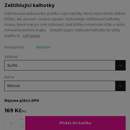
Zeštíhlující kalhotky
Další kousek stahovacího prádla z naší nabídky, který nejen hezky stáhne
bříško, ale zároveň i krásně vypadá. Vyzkoušejte zeštíhlovací kalhotky
Ariana, které mají po celé stahovací části bříška romantické růže a okolo
nohaviček jemnou krajku. Detailní popis: stahovací kalhotky do výšky
pupíku st...
celý popis
Dostupnost
Skladem
Velikost
Barva
Nejsme plátci DPH
169 Kč
/
ks
Přidat do košíku