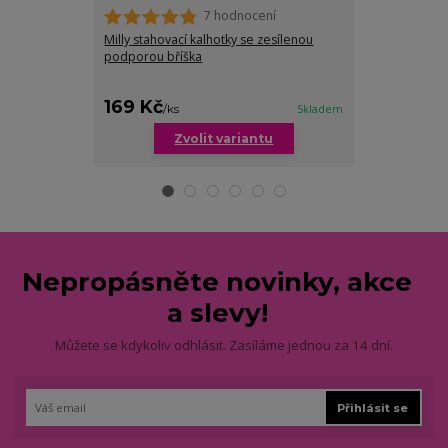
7 hodnocení
Milly stahovací kalhotky se zesílenou
Nicole zeštíhlu
podporou bříška
139 Kč
169 Kč
/
ks
/
ks
Skladem
Zvolit variantu
Nepropásněte novinky, akce
a slevy!
Můžete se kdykoliv odhlásit. Zasíláme jednou za 14 dní.
Přihlásit se