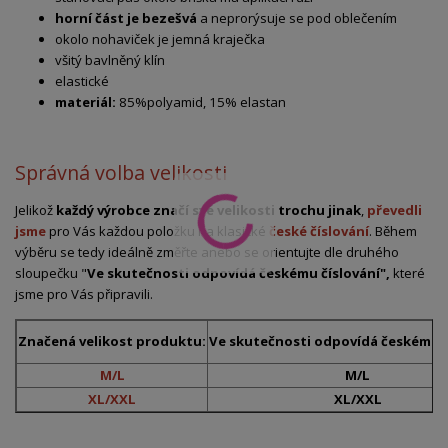
horní část je bezešvá
a neprorýsuje se pod oblečením
okolo nohaviček je jemná kraječka
všitý bavlněný klín
elastické
materiál:
85%polyamid, 15% elastan
Správná volba velikosti
Jelikož
každý výrobce značí své velikosti trochu jinak
,
převedli
jsme
pro Vás každou položku na klasické
české číslování
. Během
výběru se tedy ideálně změřte anebo se orientujte dle druhého
sloupečku "
Ve skutečnosti odpovídá českému číslování",
které
jsme pro Vás připravili.
Značená velikost produktu:
Ve skutečnosti odpovídá českému č
M/L
M/L
XL/XXL
XL/XXL