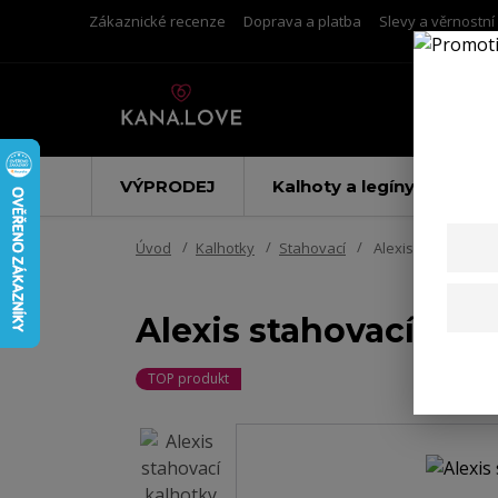
Zákaznické recenze
Doprava a platba
Slevy a věrnostn
VÝPRODEJ
Kalhoty a legíny
Úvod
Kalhotky
Stahovací
Alexis stahovací k
Alexis stahovací kal
TOP produkt