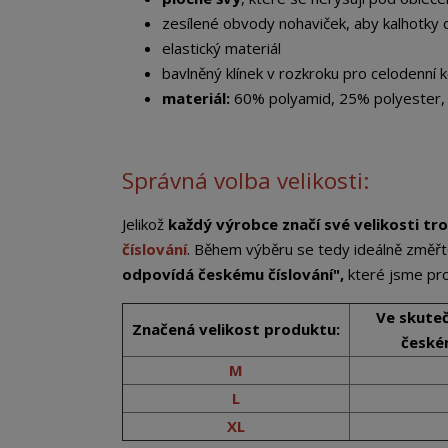
zesílené obvody nohaviček, aby kalhotky 
elastický materiál
bavlněný klínek v rozkroku pro celodenní 
materiál:
60% polyamid, 25% polyester, 1
Správná volba velikosti:
Jelikož
každý výrobce značí své velikosti tro
číslování
. Během výběru se tedy ideálně změřt
odpovídá českému číslování",
které jsme pro 
Ve skute
Značená velikost produktu:
českém
M
L
XL