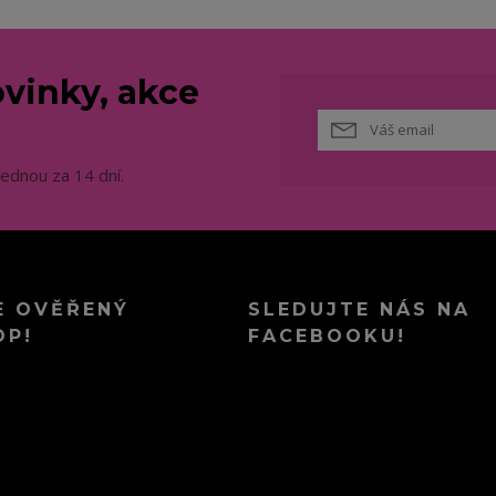
vinky, akce
jednou za 14 dní.
E OVĚŘENÝ
SLEDUJTE NÁS NA
OP!
FACEBOOKU!