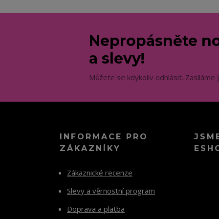
Nepropásněte no
a slevy!
Můžete se kdykoliv odhlásit. Zasíláme 
INFORMACE PRO
JSM
ZÁKAZNÍKY
ESH
Zákaznické recenze
Slevy a věrnostní program
Doprava a platba