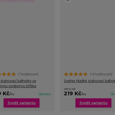
7 hodnocení
14 hodnocení
y stahovací kalhotky se
Sophie hladké stahovací kalho
lenou podporou bříška
cena od
9 Kč
219 Kč
/
ks
Skladem
/
ks
Sk
Zvolit variantu
Zvolit variantu