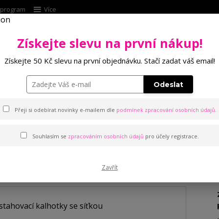
í program
Více
Získejte slevu na první nákup!
Hleda
Získejte 50 Kč slevu na první objednávku. Stačí zadat váš email!
Punčochové zboží
Kalhotky
Podprsenk
Odeslat
alhotky se síťkou
Přeji si odebírat novinky e-mailem dle
podmínek zpracování osobních údajů
.
Souhlasím se
zpracováním osobních údajů
pro účely registrace.
hotky se síťkou
Zavřít