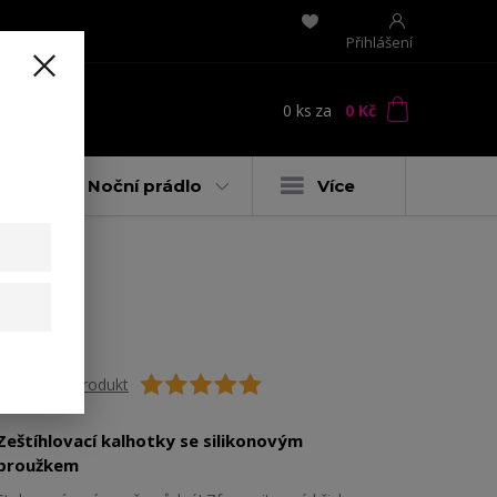
Přihlášení
0
ks
za
0 Kč
t
y
Noční prádlo
Více
Ohodnotit produkt
Zeštíhlovací kalhotky se silikonovým
proužkem