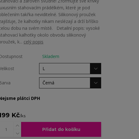
Stahovací a zároveň svůdné! Zformujte své křivky
luxusním stahovacím prádélkém, které je pod
oblečením takřka neviditelné. Silikonový proužek
zajišťuje, že kalhotky nikam neslézají a drží bříško
celou dobu na svém místě. Detailní popis: vysoké
stahovací kalhotky okolo obvodu silikonový
proužek, k...
celý popis
Dostupnost
Skladem
Velikost
Barva
Nejsme plátci DPH
199 Kč
/
ks
Přidat do košíku