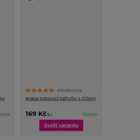
4 hodnocení
tky
Ariana stahovací kalhotky s růžemi
169 Kč
ladem
/
ks
Skladem
Zvolit variantu