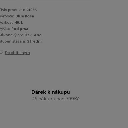
Číslo produktu:
21036
Výrobce:
Blue Rose
Velikost:
40, L
Výška:
Pod prsa
Silikonový proužek:
Ano
Stupeň stažení:
Střední
Do oblíbených
Dárek k nákupu
Při nákupu nad 799Kč