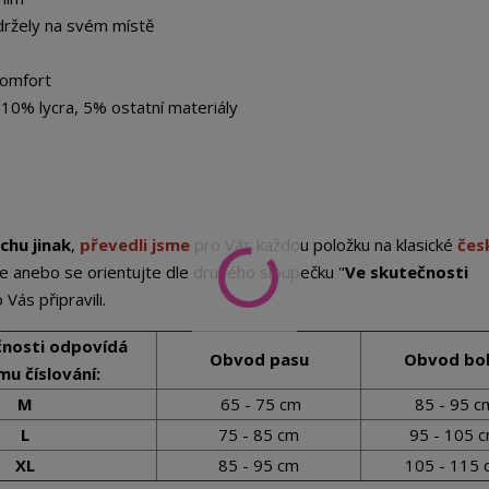
držely na svém místě
komfort
0% lycra, 5% ostatní materiály
chu jinak
,
převedli jsme
pro Vás každou položku na klasické
čes
e anebo se orientujte dle druhého sloupečku "
Ve skutečnosti
Vás připravili.
čnosti odpovídá
Obvod pasu
Obvod bo
u číslování:
M
65 - 75 cm
85 - 95 c
L
75 - 85 cm
95 - 105 
XL
85 - 95 cm
105 - 115 