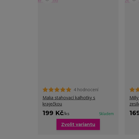
4 hodnocení
Malia stahovací kalhotky s
Mill
kraječkou
zesí
199 Kč
16
/
ks
Skladem
Zvolit variantu