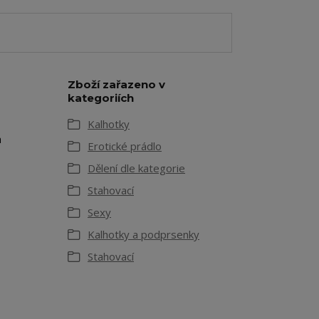
Zboží zařazeno v
kategoriích
Kalhotky
a
Erotické prádlo
Dělení dle kategorie
Stahovací
Sexy
Kalhotky a podprsenky
Stahovací