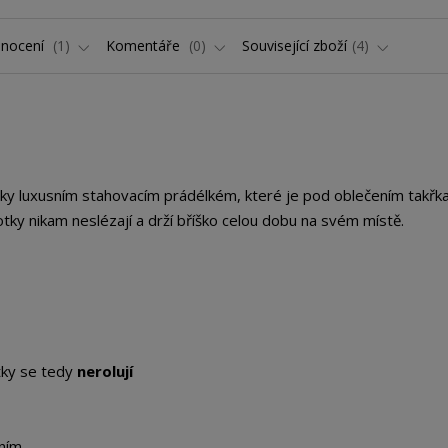
nocení
1
Komentáře
0
Související zboží
4
vky luxusním stahovacím prádélkém, které je pod oblečením takřk
hotky nikam neslézají a drží bříško celou dobu na svém místě.
otky se tedy
nerolují
ením