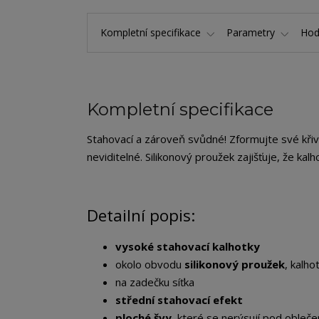
Kompletní specifikace
Parametry
Hod
Kompletní specifikace
Stahovací a zároveň svůdné! Zformujte své kři
neviditelné. Silikonový proužek zajišťuje, že kal
Detailní popis:
vysoké stahovací kalhotky
okolo obvodu
silikonový proužek
, kalh
na zadečku síťka
střední stahovací efekt
ploché švy
, které se nerýsují pod obleč