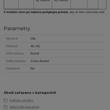
b) 140cm
b) 160cm
V mobilní verzi po tabulce pohybujte prstem
, aby se Vám zobrazila celá!
Parametry
Výrobce
S&L
Velikost
46, 3XL
Střih nohavic
Rovné
Délka nohavic
Zcela dlouhé
Zateplení
Ne
Zboží zařazeno v kategoriích
Kalhoty a legíny
Dělení dle kategorie