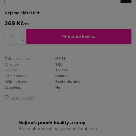
Nejsme plátci DPH
269 Kč
/
ks
Přidat do košíku
Číslo produktu:
MF-55
Výrobce:
S&L
Velikost:
46, 3XL
Střih nohavic:
Rovné
Délka nohavic:
Zcela dlouhé
Zateplení:
Ne
Do oblíbených
Nejlepší poměr kvality a ceny
Bezkonkurenčně nejvýhodnější nabídka