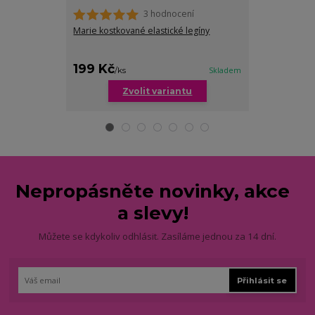
3 hodnocení
Marie kostkované elastické legíny
Marta zateple
nadměrných ve
199 Kč
289 Kč
/
ks
Skladem
/
ks
Zvolit variantu
Zv
Nepropásněte novinky, akce
a slevy!
Můžete se kdykoliv odhlásit. Zasíláme jednou za 14 dní.
Přihlásit se