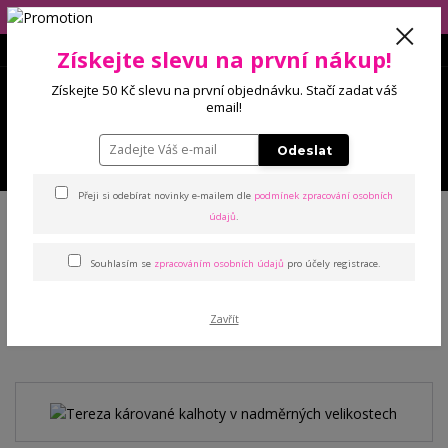
Eshop má dovolenou (10.-14.8), balíčky budeme odesílat 17.8.2026!
Získejte slevu na první nákup!
0
Získejte 50 Kč slevu na první objednávku. Stačí zadat váš
0 Kč
email!
Odeslat
Menu
Přeji si odebírat novinky e-mailem dle
podmínek zpracování osobních
Úvod
Kalhoty a legíny
Kalhoty
Tereza kárované kalhoty v
údajů
.
nadměrných velikostech
Souhlasím se
zpracováním osobních údajů
pro účely registrace.
Tereza kárované kalhoty v
Zavřít
nadměrných velikostech