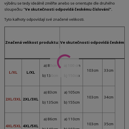
výběru se tedy ideálně změřte anebo se orientujte dle druhého
sloupečku "
Ve skutečnosti odpovídá českému číslování".
Tyto kalhoty odpovídají své značené velikosti.
Značená velikost produktu:
Ve skutečnosti odpovídá českému č
a) 80cm
a) 100 cm
103cm
33cm
L/XL
L/XL
b) 130cm
b) 150cm
a) 83cm
a) 105cm
103cm
34cm
2XL/3XL
2XL/3XL
b) 135cm
b) 155cm
a) 86cm
a) 110cm
103cm
35cm
4XL/5XL
4XL/5XL