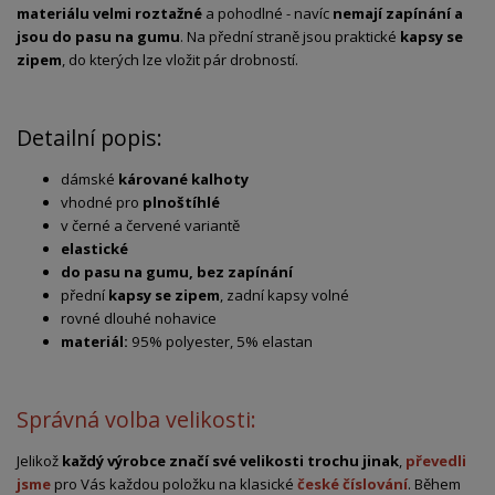
materiálu velmi roztažné
a pohodlné - navíc
nemají zapínání a
jsou do pasu na gumu
. Na přední straně jsou praktické
kapsy se
zipem
, do kterých lze vložit pár drobností.
Detailní popis:
dámské
kárované kalhoty
vhodné pro
plnoštíhlé
v černé a červené variantě
elastické
do pasu na gumu, bez zapínání
přední
kapsy se zipem
, zadní kapsy volné
rovné dlouhé nohavice
materiál:
95% polyester, 5% elastan
Správná volba velikosti:
Jelikož
každý výrobce značí své velikosti trochu jinak
,
převedli
jsme
pro Vás každou položku na klasické
české číslování
. Během