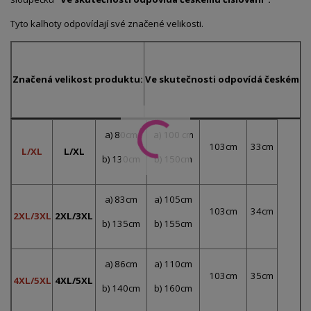
Tyto kalhoty odpovídají své značené velikosti.
Značená velikost produktu:
Ve skutečnosti odpovídá českému č
a) 80cm
a) 100 cm
103cm
33cm
L/XL
L/XL
b) 130cm
b) 150cm
a) 83cm
a) 105cm
103cm
34cm
2XL/3XL
2XL/3XL
b) 135cm
b) 155cm
a) 86cm
a) 110cm
103cm
35cm
4XL/5XL
4XL/5XL
b) 140cm
b) 160cm