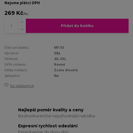
Nejsme plátci DPH
269 Kč
/
ks
Přidat do košíku
Číslo produktu:
MF-55
Výrobce:
S&L
Velikost:
46, 3XL
Střih nohavic:
Rovné
Délka nohavic:
Zcela dlouhé
Zateplení:
Ne
Do oblíbených
Nejlepší poměr kvality a ceny
Bezkonkurenčně nejvýhodnější nabídka
Expresní rychlost odeslání
Expedujeme do dvou dnů