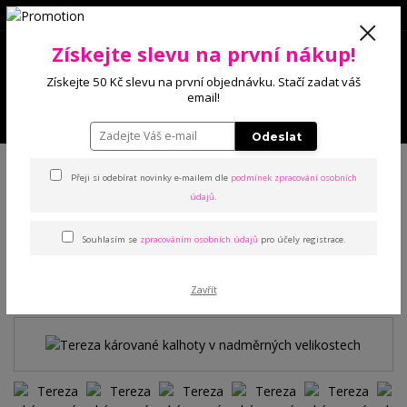
0
Získejte slevu na první nákup!
0 Kč
Získejte 50 Kč slevu na první objednávku. Stačí zadat váš
email!
Menu
Odeslat
Úvod
Kalhoty a legíny
Kalhoty
Tereza kárované kalhoty v
nadměrných velikostech
Přeji si odebírat novinky e-mailem dle
podmínek zpracování osobních
údajů
.
Tereza kárované kalhoty v
Souhlasím se
zpracováním osobních údajů
pro účely registrace.
nadměrných velikostech
Zavřít