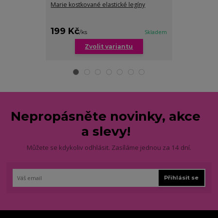
Marie kostkované elastické legíny
Marta zateple
nadměrných ve
199 Kč
289 Kč
/
ks
Skladem
/
ks
Zvolit variantu
Zv
Nepropásněte novinky, akce
a slevy!
Můžete se kdykoliv odhlásit. Zasíláme jednou za 14 dní.
Přihlásit se