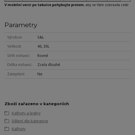
V mobilní verzi po tabulce pohybujte prstem
, aby se Vám zobrazila celá!
Parametry
Výrobce
S&L
Velikost
46, 3XL
Střih nohavic
Rovné
Délka nohavic
Zcela dlouhé
Zateplení
Ne
Zboží zařazeno v kategoriích
Kalhoty a legíny
Dělení dle kategorie
Kalhoty