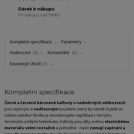
Dárek k nákupu
Při nákupu nad 799Kč
Kompletní specifikace
Parametry
Hodnocení
9
Komentáře
0
Související zboží
7
Kompletní specifikace
Černé a červené kárované kalhoty v nadměrných velikostech
jsou stylovým a
nadčasovým
kouskem, který by neměl chybět ve
Vašem šatníku! Skvěle je skombinujete například s černými,
červenými a bílými halenkami. Kalhoty jsou díky svému
elastickému
materiálu velmi roztažné
a pohodlné - navíc
nemají zapínání a
jsou do pasu na gumu
. Na přední straně jsou praktické
kapsy se