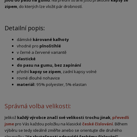
zipem
, do kterých lze vložit pár drobností.
Detailní popis:
dámské
kárované kalhoty
vhodné pro
plnoštíhlé
v černé a červené variantě
elastické
do pasu na gumu, bez zapínání
přední
kapsy se zipem
, zadní kapsy volné
rovné dlouhé nohavice
materiál:
95% polyester, 5% elastan
Správná volba velikosti:
Jelikož
každý výrobce značí své velikosti trochu jinak
,
převedli
jsme
pro Vás každou položku na klasické
české číslování
. Během
výběru se tedy ideálně změřte anebo se orientujte dle druhého
sloupečku "
Ve skutečnosti odpovídá českému číslování".