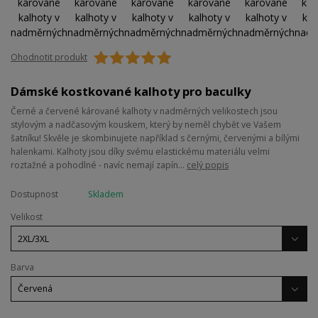
Ohodnotit produkt
Dámské kostkované kalhoty pro baculky
Černé a červené kárované kalhoty v nadměrných velikostech jsou
stylovým a nadčasovým kouskem, který by neměl chybět ve Vašem
šatníku! Skvěle je skombinujete například s černými, červenými a bílými
halenkami. Kalhoty jsou díky svému elastickému materiálu velmi
roztažné a pohodlné - navíc nemají zapín...
celý popis
Dostupnost
Skladem
Velikost
Barva