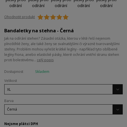
Ohodnotit produkt
Bandaletky na stehna - Černá
Jak na odírání stehen? Zásadní otázka, kterou v létě řeší nejenom
plnoštíhlé ženy, ale také ženy se svalnatějšími či výrazně tvarovanějšími
stehny. Problém mohou vyřešit krátké legíny - například tyto oblíbené
legíny Fiona, anebo elastické pásky, které ochrání vnitřní stranu stehen
proti bolestivému...
celý popis
Dostupnost
Skladem
Velikost
Barva
Nejsme plátci DPH