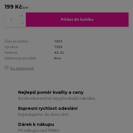
199 Kč
/
pár
Přidat do košíku
Číslo produktu:
1653
Výrobce:
TESS
Velikost:
42, XL
Silikonový proužek:
Ano
Do oblíbených
Nejlepší poměr kvality a ceny
Bezkonkurenčně nejvýhodnější nabídka
Expresní rychlost odeslání
Expedujeme do dvou dnů
Dárek k nákupu
Při nákupu nad 799Kč