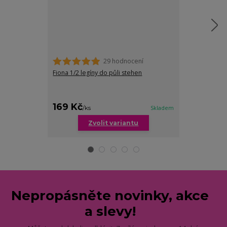
29 hodnocení
Fiona 1/2 legíny do půli stehen
Anna hladké st
nohavičkou
169 Kč
249 Kč
/
ks
Skladem
/
ks
Zvolit variantu
Zv
Nepropásněte novinky, akce
a slevy!