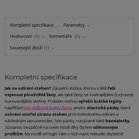
Kompletní specifikace
Parametry
Hodnocení
9
Komentáře
0
Související zboží
5
Kompletní specifikace
Jak na odírání stehen?
Zásadní otázka, kterou v létě
řeší
nejenom plnoštíhlé ženy
, ale také ženy se svalnatějšími či výrazně
tvarovanějšími stehny. Problém mohou
vyřešit krátké legíny
-
například
tyto oblíbené legíny Fiona
, anebo
elastické pásky
, které
ochrání vnitřní stranu stehen
proti bolestivému odírání a
následným opruzeninám. Tyto pásky, nazývané také
bandaletky
,
zůstanou bezpěčně na svém místě díky čtyřem
silikonovým
prožkům
. Na rozdíl od legín Vám v nich navíc nebude zbytečně