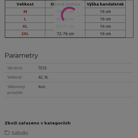
Velikost
Obvod stehna
Výška bandaletek
M
58-61 cm
16 cm
L
62-66 cm
16 cm
XL
67-71 cm
16 cm
2XL
72-76 cm
16 cm
Parametry
Výrobce
TESS
Velikost
42, XL
Silikonový
Ano
proužek
Zboží zařazeno v kategoriích
Kalhotky