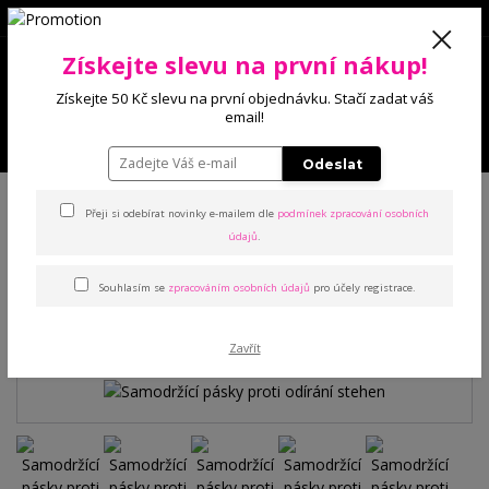
0
Získejte slevu na první nákup!
0 Kč
Získejte 50 Kč slevu na první objednávku. Stačí zadat váš
email!
Menu
Odeslat
Úvod
Doplňky
Samodržící pásky proti odírání stehen
Přeji si odebírat novinky e-mailem dle
podmínek zpracování osobních
údajů
.
Samodržící pásky proti
Souhlasím se
zpracováním osobních údajů
pro účely registrace.
odírání stehen
Zavřít