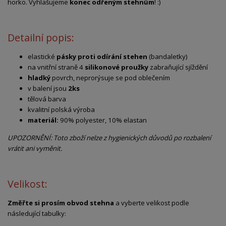
horko. Vyhlašujeme
konec odřeným stehnům
! :)
Detailní popis:
elastické
pásky proti odírání stehen
(bandaletky)
na vnitřní straně 4
silikonové proužky
zabraňující sjíždění
hladký
povrch, neprorýsuje se pod oblečením
v balení jsou
2ks
tělová barva
kvalitní polská výroba
materiál:
90% polyester, 10% elastan
UPOZORNĚNÍ: Toto zboží nelze z hygienických důvodů po rozbalení
vrátit ani vyměnit.
Velikost:
Změřte si prosím obvod stehna
a vyberte velikost podle
následující tabulky: