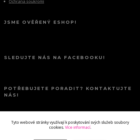
Ochrana soukromí
JSME OVĚŘENÝ ESHOP!
SLEDUJTE NÁS NA FACEBOOKU!
POTŘEBUJETE PORADIT? KONTAKTUJTE
NÁS!
info@kana.love
Tyto webové stránky využívají k poskytování svých služeb soubory
cookies.
Více informací
.