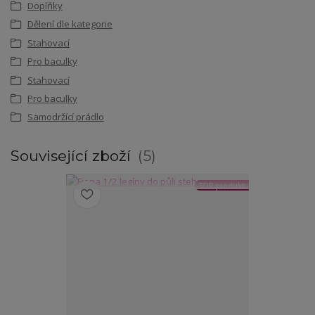
Doplňky
Dělení dle kategorie
Stahovací
Pro baculky
Stahovací
Pro baculky
Samodržící prádlo
Související zboží
5
TOP produkt