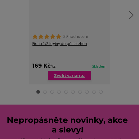
29 hodnocení
Fiona 1/2 legíny do půli stehen
Anna hladké st
nohavičkou
169 Kč
249 Kč
/
ks
Skladem
/
ks
Zvolit variantu
Zv
Nepropásněte novinky, akce
a slevy!