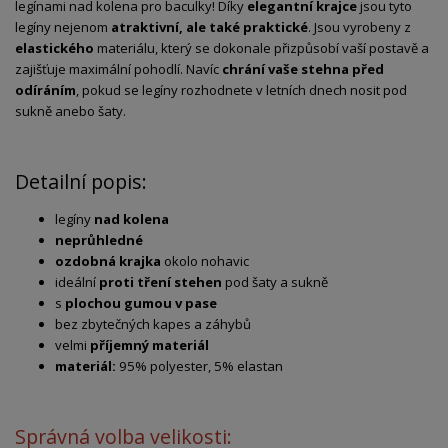
legínami nad kolena pro baculky! Díky
elegantní krajce
jsou tyto
legíny nejenom
atraktivní, ale také praktické
. Jsou vyrobeny z
elastického
materiálu, který se dokonale přizpůsobí vaší postavě a
zajišťuje maximální pohodlí. Navíc
chrání vaše stehna před
odíráním
, pokud se legíny rozhodnete v letních dnech nosit pod
sukně anebo šaty.
Detailní popis:
legíny
nad kolena
neprůhledné
ozdobná krajka
okolo nohavic
ideální
proti tření stehen
pod šaty a sukně
s
plochou gumou v pase
bez zbytečných kapes a záhybů
velmi
příjemný materiál
materiál:
95% polyester, 5% elastan
Správná volba velikosti: