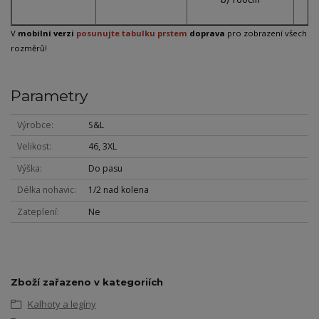
V
mobilní verzi
posunujte tabulku prstem
doprava
pro zobrazení všech
rozměrů!
Parametry
Výrobce
S&L
Velikost
46, 3XL
Výška
Do pasu
Délka nohavic
1/2 nad kolena
Zateplení
Ne
Zboží zařazeno v kategoriích
Kalhoty a legíny