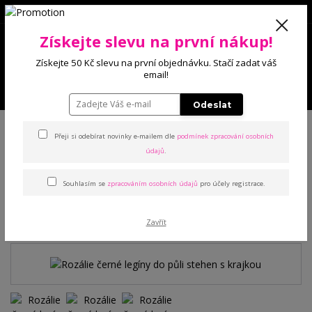
0
Získejte slevu na první nákup!
0 Kč
Získejte 50 Kč slevu na první objednávku. Stačí zadat váš
email!
Menu
Odeslat
Úvod
Kalhoty a legíny
Legíny
Rozálie černé legíny do půli stehen s
krajkou
Přeji si odebírat novinky e-mailem dle
podmínek zpracování osobních
údajů
.
Rozálie černé legíny do půli
Souhlasím se
zpracováním osobních údajů
pro účely registrace.
stehen s krajkou
Zavřít