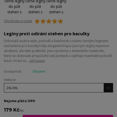
Ohodnotit produkt
Legíny proti odírání stehen pro baculky
Dokonalá souhra stylu, pohodlí a funkčnosti s našimi černými legínami
nad kolena pro baculky! Díky elegantní krajce jsou tyto legíny nejenom
atraktivní, ale také praktické. Jsou vyrobeny z elastického materiálu,
který se dokonale přizpůsobí vaší postavě a zajišťuje maximální pohodlí.
Navíc chrání va...
celý popis
Dostupnost
Skladem
Velikost
Nejsme plátci DPH
179 Kč
/
ks