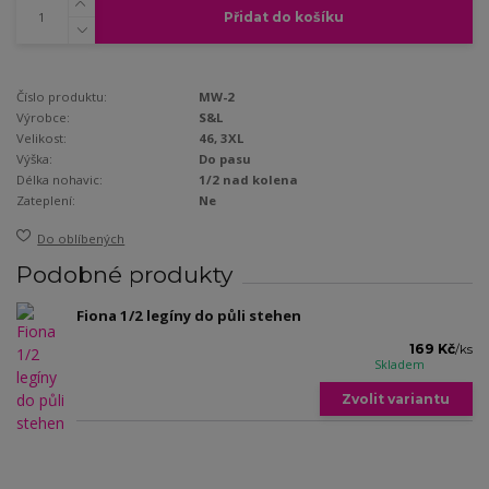
Přidat do košíku
Číslo produktu:
MW-2
Výrobce:
S&L
Velikost:
46, 3XL
Výška:
Do pasu
Délka nohavic:
1/2 nad kolena
Zateplení:
Ne
Do oblíbených
Podobné produkty
Fiona 1/2 legíny do půli stehen
169 Kč
/
ks
Skladem
Zvolit variantu