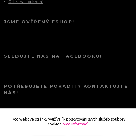
Ochrana soukromí
JSME OVĚŘENÝ ESHOP!
SLEDUJTE NÁS NA FACEBOOKU!
POTŘEBUJETE PORADIT? KONTAKTUJTE
NÁS!
info@kana.love
Tyto webové stránky využívají k poskytování svých služeb soubory
cookies.
Více informací
.