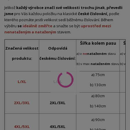
Jelikož
každý výrobce značí své velikosti trochu jinak
,
převedli
jsme
pro Vás každou položku na klasické
české číslování,
podle
kterého poznáte jestli velikost sedí běžnému číslování. Během
výběru
se
ideálně změřte
a snažte se být
uprostřed mezi
nenataženým a nataženým
stavem.
Šířka kolem pasu
Ší
Značená velikost
Odpovídá
a) v
ne
nataženém
stavu
a) v
n
produktu:
českému číslování:
b) v max
nataženém
stavu
b) v 
a) 75cm
L/XL
L/XL
b) 130cm
a) 80cm
2XL/3XL
2XL/3XL
b) 140cm
a) 90cm
4XL/5XL
4XL/5XL
b) 160cm