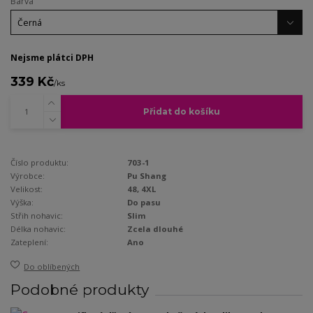
Barva
Nejsme plátci DPH
339 Kč
/
ks
Přidat do košíku
Číslo produktu:
703-1
Výrobce:
Pu Shang
Velikost:
48, 4XL
Výška:
Do pasu
Střih nohavic:
Slim
Délka nohavic:
Zcela dlouhé
Zateplení:
Ano
Do oblíbených
Podobné produkty