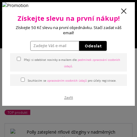
0
Získejte slevu na první nákup!
0 Kč
Získejte 50 Kč slevu na první objednávku. Stačí zadat váš
email!
Menu
Odeslat
Úvod
Kalhoty a legíny
Džínové legíny
Polly zateplené riflové džegíny
v nadměrných velikostech
Přeji si odebírat novinky e-mailem dle
podmínek zpracování osobních
údajů
.
Polly zateplené riflové
Souhlasím se
zpracováním osobních údajů
pro účely registrace.
džegíny v nadměrných
Zavřít
velikostech
TOP produkt