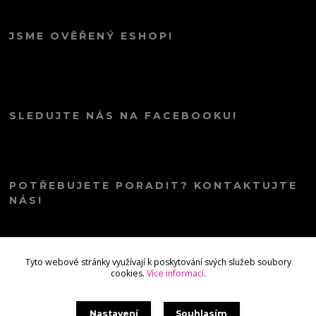
JSME OVĚŘENÝ ESHOP!
SLEDUJTE NÁS NA FACEBOOKU!
POTŘEBUJETE PORADIT? KONTAKTUJTE
NÁS!
info@kana.love
Tyto webové stránky využívají k poskytování svých služeb soubory
cookies.
Více informací
.
Nastavení
Souhlasím