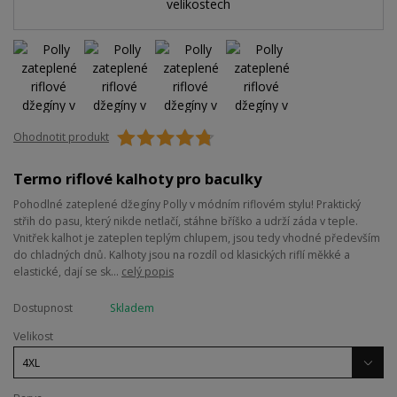
Ohodnotit produkt
Termo riflové kalhoty pro baculky
Pohodlné zateplené džegíny Polly v módním riflovém stylu! Praktický
střih do pasu, který nikde netlačí, stáhne bříško a udrží záda v teple.
Vnitřek kalhot je zateplen teplým chlupem, jsou tedy vhodné především
do chladných dnů. Kalhoty jsou na rozdíl od klasických riflí měkké a
elastické, dají se sk...
celý popis
Dostupnost
Skladem
Velikost