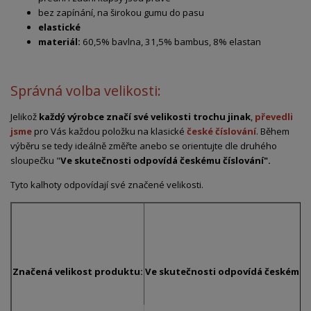
bez zapínání, na širokou gumu do pasu
elastické
materiál:
60,5% bavlna, 31,5% bambus, 8% elastan
Správná volba velikosti:
Jelikož
každý výrobce značí své velikosti trochu jinak
,
převedli
jsme
pro Vás každou položku na klasické
české číslování
. Během
výběru se tedy ideálně změřte anebo se orientujte dle druhého
sloupečku "
Ve skutečnosti odpovídá českému číslování".
Tyto kalhoty odpovídají své značené velikosti.
Značená velikost produktu:
Ve skutečnosti odpovídá českému č