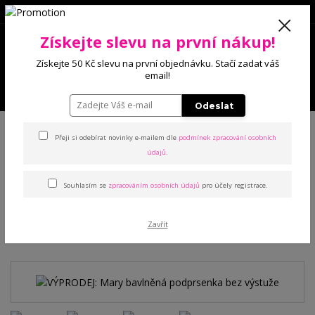
0
Získejte slevu na první nákup!
0 Kč
Získejte 50 Kč slevu na první objednávku. Stačí zadat váš
email!
Menu
Odeslat
Úvod
Podprsenky
Bez výstuže
VÝPRODEJ: Mary bavlněná
podprsenka bez výstuže
Přeji si odebírat novinky e-mailem dle
podmínek zpracování osobních
údajů
.
VÝPRODEJ: Mary bavlněná
Souhlasím se
zpracováním osobních údajů
pro účely registrace.
podprsenka bez výstuže
Zavřít
Akce