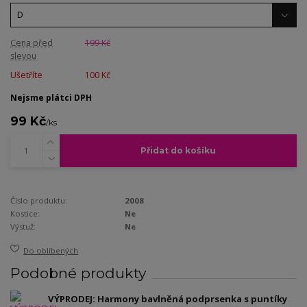
Cena před
199 Kč
slevou
Ušetříte
100 Kč
Nejsme plátci DPH
99 Kč
/
ks
Přidat do košíku
Číslo produktu:
2008
Kostice:
Ne
Výstuž:
Ne
Do oblíbených
Podobné produkty
VÝPRODEJ: Harmony bavlněná podprsenka s puntíky