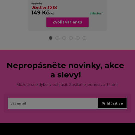
199 Kč
Ušetříte až 7
Ušetříte 50 Kč
cena od
149 Kč
179 Kč
/
ks
Skladem
/
ks
Zvolit variantu
Zv
Nepropásněte novinky, akce
a slevy!
Můžete se kdykoliv odhlásit. Zasíláme jednou za 14 dní.
Přihlásit se