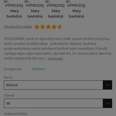
Ohodnotit produkt
UPOZORNĚNÍ: zboží ve výprodeji nelze vrátit, pouze vyměnit za jiný kus
anebo poukaz na další nákup. Jednoduchá, klasická, bavlněná
podprsenka Mary nabízí celodenní komfort svým nositelkám. Pohodlí
zajišťuje nejen svým materiálem, ale také tím, že: nemá kostice, které by
mohly nepříjemně dřít nem...
celý popis
Dostupnost
Skladem
Barva
Obvod
Velikost košíčků