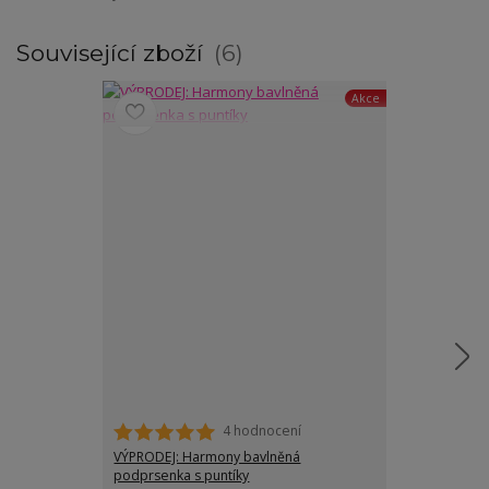
Související zboží
6
Akce
4 hodnocení
VÝPRODEJ: Harmony bavlněná
Eva podprsenk
podprsenka s puntíky