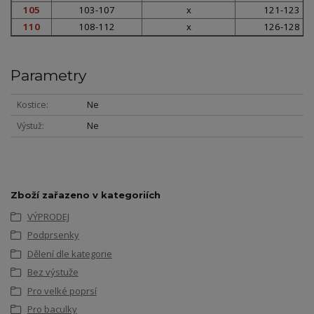
105
103-107
x
121-123
110
108-112
x
126-128
Parametry
Kostice
Ne
Výstuž
Ne
Zboží zařazeno v kategoriích
VÝPRODEJ
Podprsenky
Dělení dle kategorie
Bez výstuže
Pro velké poprsí
Pro baculky