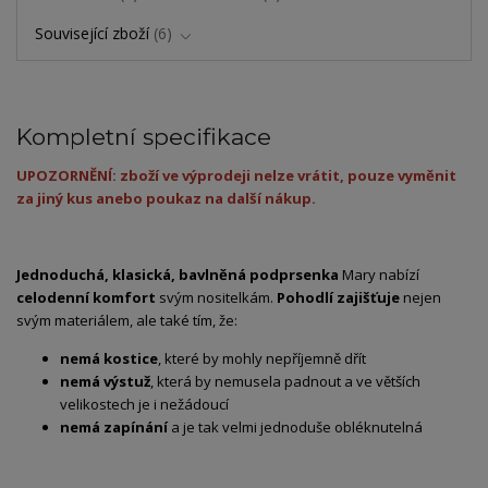
Související zboží
6
Kompletní specifikace
UPOZORNĚNÍ: zboží ve výprodeji nelze vrátit, pouze vyměnit
za jiný kus anebo poukaz na další nákup.
Jednoduchá, klasická, bavlněná podprsenka
Mary nabízí
celodenní komfort
svým nositelkám.
Pohodlí zajišťuje
nejen
svým materiálem, ale také tím, že:
nemá kostice
, které by mohly nepříjemně dřít
nemá výstuž
, která by nemusela padnout a ve větších
velikostech je i nežádoucí
nemá zapínání
a je tak velmi jednoduše obléknutelná