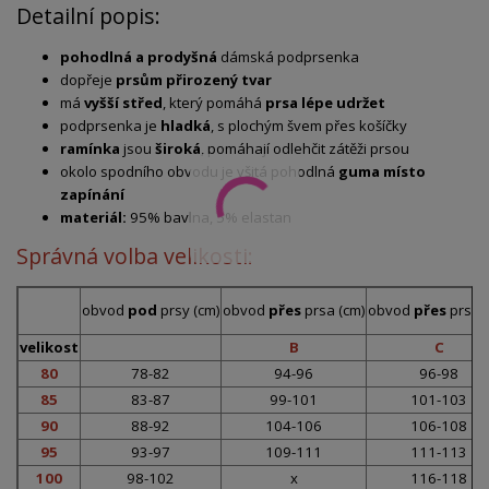
Detailní popis:
pohodlná a prodyšná
dámská podprsenka
dopřeje
prsům přirozený tvar
má
vyšší střed
, který pomáhá
prsa lépe udržet
podprsenka je
hladká
, s plochým švem přes košíčky
ramínka
jsou
široká
, pomáhají odlehčit zátěži prsou
okolo spodního obvodu je všitá pohodlná
guma místo
zapínání
materiál:
95% bavlna, 5% elastan
Správná volba velikosti:
obvod
pod
prsy (cm)
obvod
přes
prsa (cm)
obvod
přes
prsa (
velikost
B
C
80
78-82
94-96
96-98
85
83-87
99-101
101-103
90
88-92
104-106
106-108
95
93-97
109-111
111-113
100
98-102
x
116-118