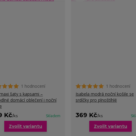
1 hodnocení
1 hodnocení
maxi šaty s kapsami –
Isabela modrá noční košile se
dlné domácí oblečení i noční
srdíčky pro plnoštíhlé
e
9 Kč
369 Kč
/
ks
Skladem
/
ks
Sk
Zvolit variantu
Zvolit variantu