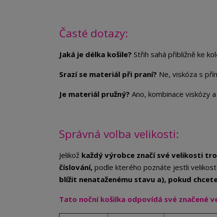
Časté dotazy:
Jaká je délka košile?
Střih sahá přibližně ke ko
Srazí se materiál při praní?
Ne, viskóza s pří
Je materiál pružný?
Ano, kombinace viskózy a el
Správná volba velikosti:
Jelikož
každý výrobce značí své velikosti tro
číslování,
podle kterého poznáte jestli veliko
blížit nenataženému stavu a), pokud chcete 
Tato noční košilka odpovídá své značené ve