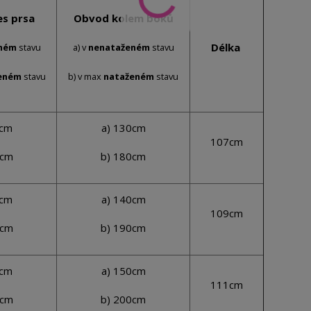
s prsa
Obvod kolem boků
Délka
ném
stavu
a) v
nenataženém
stavu
eném
stavu
b) v max
nataženém
stavu
0cm
a) 130cm
107cm
0cm
b) 180cm
0cm
a) 140cm
109cm
0cm
b) 190cm
0cm
a) 150cm
111cm
0cm
b) 200cm