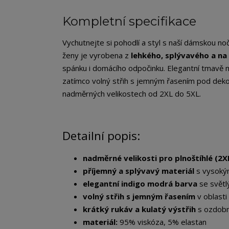
Kompletní specifikace
Vychutnejte si pohodlí a styl s naší dámskou noč
ženy je vyrobena z
lehkého, splývavého a na
spánku i domácího odpočinku. Elegantní tmavě
zatímco volný střih s jemným řasením pod dek
nadměrných velikostech od 2XL do 5XL.
Detailní popis:
nadměrné velikosti pro plnoštíhlé (2XL
příjemný a splývavý materiál
s vysoký
elegantní indigo modrá barva
se světl
volný střih s jemným řasením
v oblasti 
krátký rukáv a kulatý výstřih
s ozdob
materiál:
95% viskóza, 5% elastan