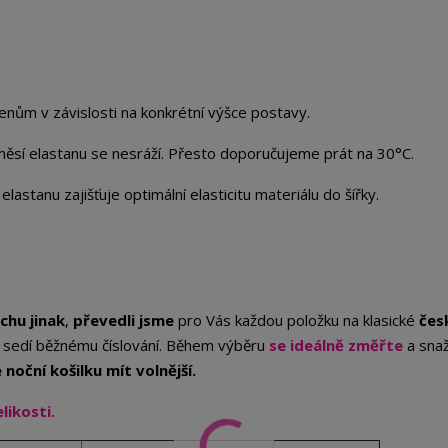
lenům v závislosti na konkrétní výšce postavy.
měsí elastanu se nesráží. Přesto doporučujeme prát na 30°C.
astanu zajišťuje optimální elasticitu materiálu do šířky.
chu jinak
,
převedli jsme
pro Vás každou položku na klasické
čes
st sedí běžnému číslování. Během výběru
se ideálně změřte
a sna
noční košilku mít volnější.
likosti.