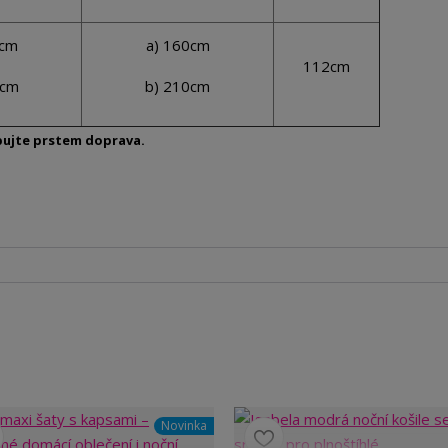
0cm
a) 160cm
112cm
0cm
b) 210cm
ybujte prstem doprava.
Novinka