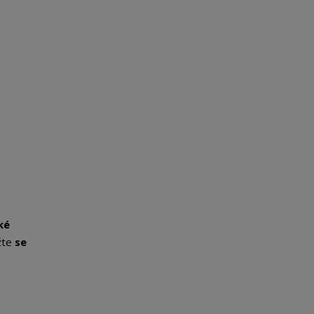
ké
žte
se