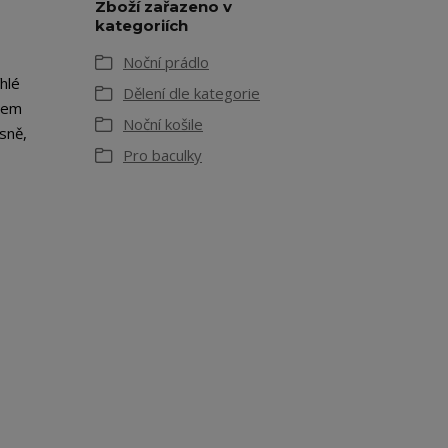
Zboží zařazeno v
kategoriích
Noční prádlo
hlé
Dělení dle kategorie
ěhem
Noční košile
sně,
Pro baculky