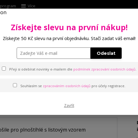
í program
Více
Získejte slevu na první nákup!
Hleda
Získejte 50 Kč slevu na první objednávku. Stačí zadat váš email!
Punčochové zboží
Kalhotky
Podprsenk
Odeslat
 košile pro plnoštíhlé s listovým vzorem
Přeji si odebírat novinky e-mailem dle
podmínek zpracování osobních údajů
.
Souhlasím se
zpracováním osobních údajů
pro účely registrace.
pro plnoštíhlé s listovým vz
Zavřít