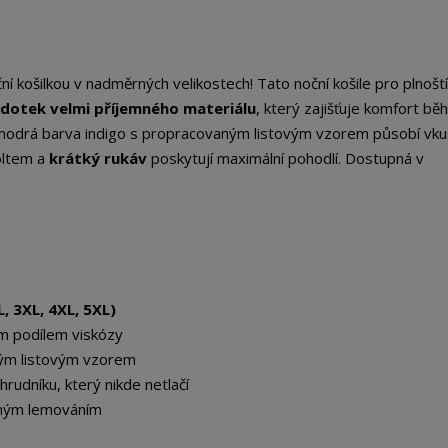
ní košilkou v nadměrných velikostech! Tato noční košile pro plnoští
 dotek velmi příjemného materiálu
, který zajišťuje komfort b
 modrá barva indigo s propracovaným listovým vzorem působí vku
oltem a
krátký rukáv
poskytují maximální pohodlí. Dostupná v
, 3XL, 4XL, 5XL)
m podílem viskózy
ým listovým vzorem
hrudníku, který nikde netlačí
ným lemováním