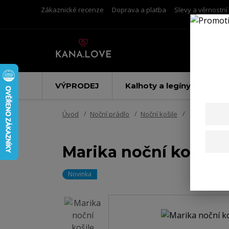
Zákaznické recenze
Doprava a platba
Slevy a věrnostn
VÝPRODEJ
Kalhoty a legíny
Úvod
Noční prádlo
Noční košile
Marika noční
Marika noční košile 
Novinka