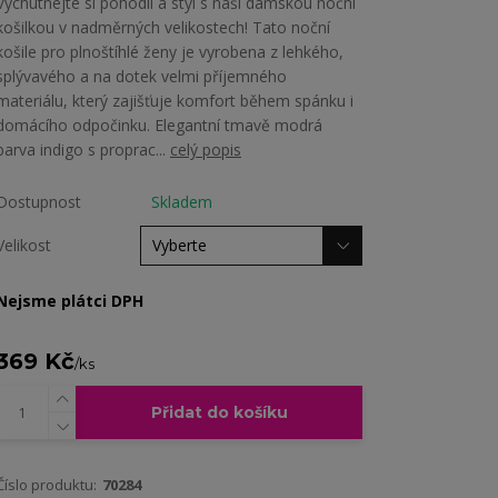
Vychutnejte si pohodlí a styl s naší dámskou noční
košilkou v nadměrných velikostech! Tato noční
košile pro plnoštíhlé ženy je vyrobena z lehkého,
splývavého a na dotek velmi příjemného
materiálu, který zajišťuje komfort během spánku i
domácího odpočinku. Elegantní tmavě modrá
barva indigo s proprac...
celý popis
Dostupnost
Skladem
Velikost
Nejsme plátci DPH
369 Kč
/
ks
Přidat do košíku
Číslo produktu:
70284