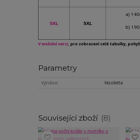
a) 14
5XL
5XL
b) 19
V mobilní verzi
, pro zobrazení celé tabulky, poh
Parametry
Výrobce
Nicoletta
Související zboží
8