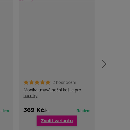
2 hodnocení
Monika tmavá noční košile pro
Valentýna noč
baculky
nadměrných v
369 Kč
369 Kč
ladem
/
ks
Skladem
/
k
Zvolit variantu
Zvo