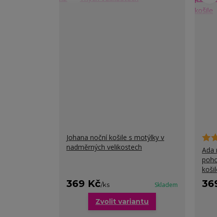
Johana noční košile s motýlky v
nadměrných velikostech
Ada 
poho
košil
369 Kč
36
/
ks
Skladem
Zvolit variantu