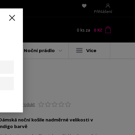
Přihlášení
0
ks
za
0 Kč
t
y
Noční prádlo
Více
orem
Ohodnotit produkt
Dámská noční košile nadměrné velikosti v
indigo barvě