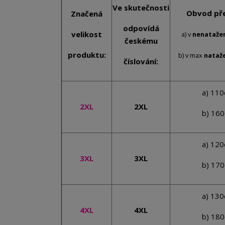
Ve skutečnosti
Obvod pře
Značená
odpovídá
velikost
a) v
nenataže
českému
produktu:
b) v max
nataž
číslování:
a) 11
2XL
2XL
b) 16
a) 12
3XL
3XL
b) 17
a) 13
4XL
4XL
b) 18