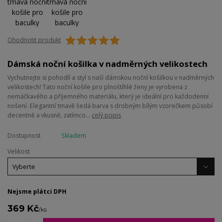
Ohodnotit produkt
Dámská noční košilka v nadměrných velikostech
Vychutnejte si pohodlí a styl s naší dámskou noční košilkou v nadměrných
velikostech! Tato noční košile pro plnoštíhlé ženy je vyrobena z
nemáčkavého a příjemného materiálu, který je ideální pro každodenní
nošení. Elegantní tmavě šedá barva s drobným bílým vzorečkem působí
decentně a vkusně, zatímco...
celý popis
Dostupnost
Skladem
Velikost
Nejsme plátci DPH
369 Kč
/
ks