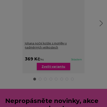
Johana noční košile s motýlky v
nadměrných velikostech
Valentýna nočn
nadměrných ve
369 Kč
369 Kč
/
ks
Skladem
/
ks
Zvolit variantu
Zv
Nepropásněte novinky, akce