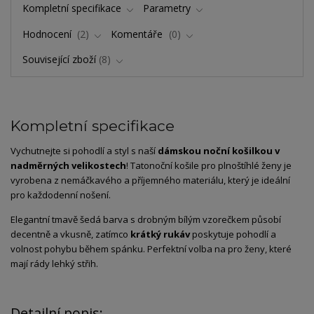
Kompletní specifikace
Parametry
Hodnocení
2
Komentáře
0
Související zboží
8
Kompletní specifikace
Vychutnejte si pohodlí a styl s naší
dámskou noční košilkou v
nadměrných velikostech
! Tato
noční košile pro plnoštíhlé ženy je
vyrobena z nemáčkavého a příjemného materiálu, který je ideální
pro každodenní nošení.
Elegantní tmavě šedá barva s drobným bílým vzorečkem působí
decentně a vkusně, zatímco
krátký rukáv
poskytuje pohodlí a
volnost pohybu během spánku. Perfektní volba na pro ženy, které
mají rády lehký střih.
Detailní popis: