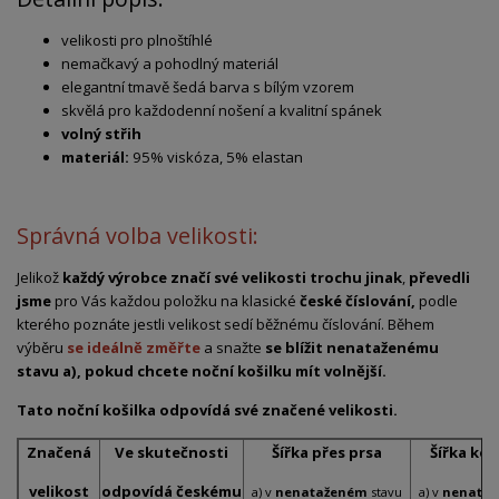
velikosti pro plnoštíhlé
nemačkavý a pohodlný materiál
elegantní tmavě šedá barva s bílým vzorem
skvělá pro každodenní nošení a kvalitní spánek
volný střih
materiál:
95% viskóza, 5% elastan
Správná volba velikosti:
Jelikož
každý výrobce značí své velikosti trochu jinak
,
převedli
jsme
pro Vás každou položku na klasické
české číslování,
podle
kterého poznáte jestli velikost sedí běžnému číslování. Během
výběru
se ideálně změřte
a snažte
se blížit nenataženému
stavu a), pokud chcete noční košilku mít volnější.
Tato noční košilka odpovídá své značené velikosti.
Značená
Ve skutečnosti
Šířka přes prsa
Šířka ko
velikost
odpovídá českému
a) v
nenataženém
stavu
a) v
nenata