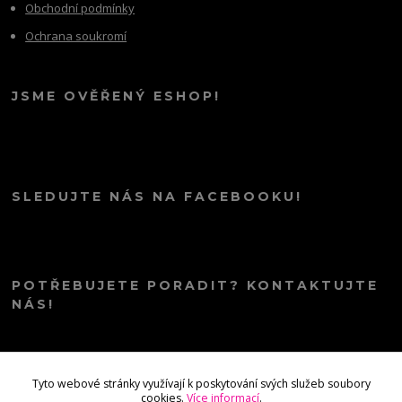
Obchodní podmínky
Ochrana soukromí
JSME OVĚŘENÝ ESHOP!
SLEDUJTE NÁS NA FACEBOOKU!
POTŘEBUJETE PORADIT? KONTAKTUJTE
NÁS!
info@kana.love
Tyto webové stránky využívají k poskytování svých služeb soubory
cookies.
Více informací
.