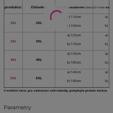
produktu:
číslování:
b) v max
nataženém
stavu
b) v max
nat
a) 110cm
a) 1
2XL
2XL
b) 160cm
b) 1
a) 120cm
a) 1
3XL
3XL
b) 170cm
b) 1
a) 130cm
a) 1
4XL
4XL
b) 180cm
b) 2
a) 140cm
a) 1
5XL
5XL
b) 190cm
b) 2
V mobilní verzi, pro zobrazení celé tabulky, pohybujte prstem doleva.
Parametry