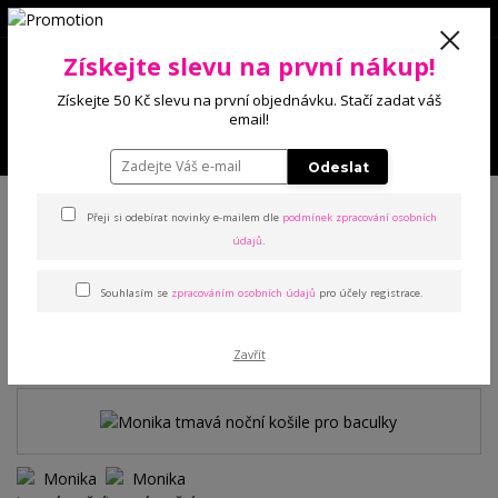
0
Získejte slevu na první nákup!
0 Kč
Získejte 50 Kč slevu na první objednávku. Stačí zadat váš
email!
Menu
Odeslat
Úvod
Noční prádlo
Noční košile
Monika tmavá noční košile pro
baculky
Přeji si odebírat novinky e-mailem dle
podmínek zpracování osobních
údajů
.
Monika tmavá noční košile
Souhlasím se
zpracováním osobních údajů
pro účely registrace.
pro baculky
Zavřít